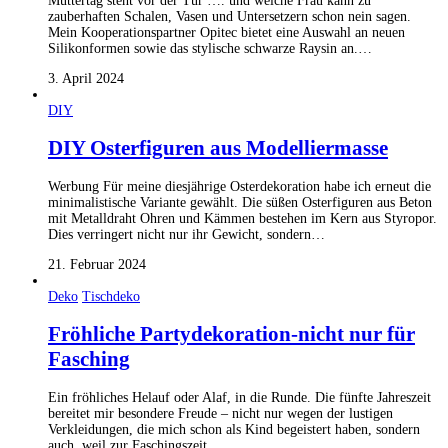
Muttertag steht vor der Tür …. und welche Frau kann zu
zauberhaften Schalen, Vasen und Untersetzern schon nein sagen.
Mein Kooperationspartner Opitec bietet eine Auswahl an neuen
Silikonformen sowie das stylische schwarze Raysin an.…
3. April 2024
DIY
DIY Osterfiguren aus Modelliermasse
Werbung Für meine diesjährige Osterdekoration habe ich erneut die
minimalistische Variante gewählt. Die süßen Osterfiguren aus Beton
mit Metalldraht Ohren und Kämmen bestehen im Kern aus Styropor.
Dies verringert nicht nur ihr Gewicht, sondern…
21. Februar 2024
Deko
Tischdeko
Fröhliche Partydekoration-nicht nur für
Fasching
Ein fröhliches Helauf oder Alaf, in die Runde. Die fünfte Jahreszeit
bereitet mir besondere Freude – nicht nur wegen der lustigen
Verkleidungen, die mich schon als Kind begeistert haben, sondern
auch, weil zur Faschingszeit…