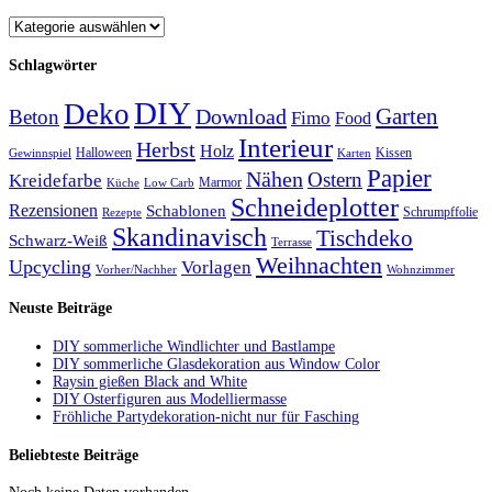
Schlagwörter
DIY
Deko
Garten
Download
Beton
Fimo
Food
Interieur
Herbst
Holz
Halloween
Kissen
Gewinnspiel
Karten
Papier
Nähen
Ostern
Kreidefarbe
Marmor
Küche
Low Carb
Schneideplotter
Rezensionen
Schablonen
Schrumpffolie
Rezepte
Skandinavisch
Tischdeko
Schwarz-Weiß
Terrasse
Weihnachten
Upcycling
Vorlagen
Vorher/Nachher
Wohnzimmer
Neuste Beiträge
DIY sommerliche Windlichter und Bastlampe
DIY sommerliche Glasdekoration aus Window Color
Raysin gießen Black and White
DIY Osterfiguren aus Modelliermasse
Fröhliche Partydekoration-nicht nur für Fasching
Beliebteste Beiträge