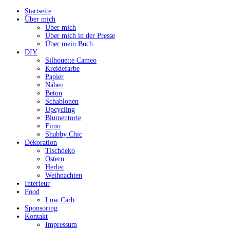
Startseite
Über mich
Über mich
Über mich in der Presse
Über mein Buch
DIY
Silhouette Cameo
Kreidefarbe
Papier
Nähen
Beton
Schablonen
Upcycling
Blumentorte
Fimo
Shabby Chic
Dekoration
Tischdeko
Ostern
Herbst
Weihnachten
Interieur
Food
Low Carb
Sponsoring
Kontakt
Impressum