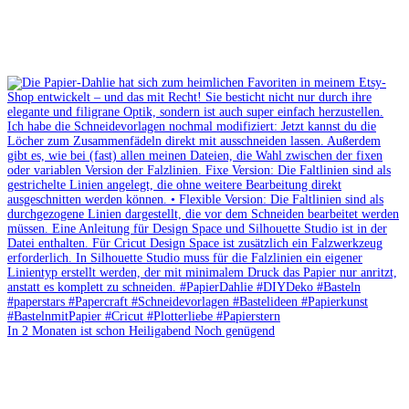
In 2 Monaten ist schon Heiligabend Noch genügend