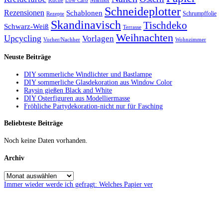
Küche
Low Carb
Schneideplotter
Rezensionen
Schablonen
Schrumpffolie
Rezepte
Skandinavisch
Tischdeko
Schwarz-Weiß
Terrasse
Weihnachten
Upcycling
Vorlagen
Vorher/Nachher
Wohnzimmer
Neuste Beiträge
DIY sommerliche Windlichter und Bastlampe
DIY sommerliche Glasdekoration aus Window Color
Raysin gießen Black and White
DIY Osterfiguren aus Modelliermasse
Fröhliche Partydekoration-nicht nur für Fasching
Beliebteste Beiträge
Noch keine Daten vorhanden.
Archiv
Immer wieder werde ich gefragt: Welches Papier ver