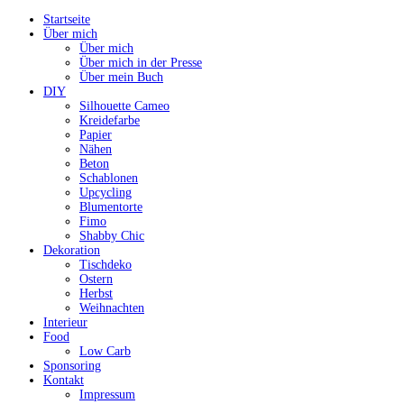
Startseite
Über mich
Über mich
Über mich in der Presse
Über mein Buch
DIY
Silhouette Cameo
Kreidefarbe
Papier
Nähen
Beton
Schablonen
Upcycling
Blumentorte
Fimo
Shabby Chic
Dekoration
Tischdeko
Ostern
Herbst
Weihnachten
Interieur
Food
Low Carb
Sponsoring
Kontakt
Impressum