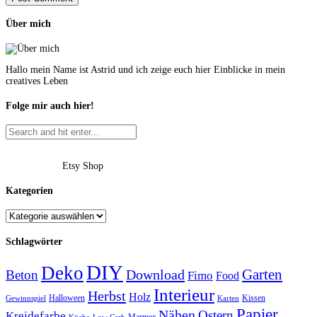
Über mich
Hallo mein Name ist Astrid und ich zeige euch hier Einblicke in mein
creatives Leben
Folge mir auch hier!
Etsy Shop
Kategorien
Schlagwörter
DIY
Deko
Garten
Download
Beton
Fimo
Food
Interieur
Herbst
Holz
Halloween
Kissen
Gewinnspiel
Karten
Papier
Nähen
Ostern
Kreidefarbe
Marmor