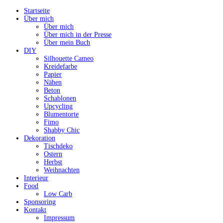
Startseite
Über mich
Über mich
Über mich in der Presse
Über mein Buch
DIY
Silhouette Cameo
Kreidefarbe
Papier
Nähen
Beton
Schablonen
Upcycling
Blumentorte
Fimo
Shabby Chic
Dekoration
Tischdeko
Ostern
Herbst
Weihnachten
Interieur
Food
Low Carb
Sponsoring
Kontakt
Impressum