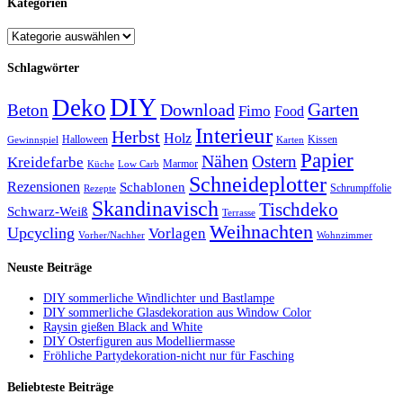
Kategorien
Schlagwörter
DIY
Deko
Garten
Download
Beton
Fimo
Food
Interieur
Herbst
Holz
Halloween
Kissen
Gewinnspiel
Karten
Papier
Nähen
Ostern
Kreidefarbe
Marmor
Küche
Low Carb
Schneideplotter
Rezensionen
Schablonen
Schrumpffolie
Rezepte
Skandinavisch
Tischdeko
Schwarz-Weiß
Terrasse
Weihnachten
Upcycling
Vorlagen
Vorher/Nachher
Wohnzimmer
Neuste Beiträge
DIY sommerliche Windlichter und Bastlampe
DIY sommerliche Glasdekoration aus Window Color
Raysin gießen Black and White
DIY Osterfiguren aus Modelliermasse
Fröhliche Partydekoration-nicht nur für Fasching
Beliebteste Beiträge