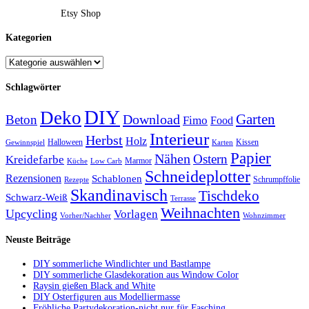
Etsy Shop
Kategorien
Schlagwörter
DIY
Deko
Garten
Download
Beton
Fimo
Food
Interieur
Herbst
Holz
Halloween
Kissen
Gewinnspiel
Karten
Papier
Nähen
Ostern
Kreidefarbe
Marmor
Küche
Low Carb
Schneideplotter
Rezensionen
Schablonen
Schrumpffolie
Rezepte
Skandinavisch
Tischdeko
Schwarz-Weiß
Terrasse
Weihnachten
Upcycling
Vorlagen
Vorher/Nachher
Wohnzimmer
Neuste Beiträge
DIY sommerliche Windlichter und Bastlampe
DIY sommerliche Glasdekoration aus Window Color
Raysin gießen Black and White
DIY Osterfiguren aus Modelliermasse
Fröhliche Partydekoration-nicht nur für Fasching