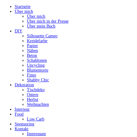
Startseite
Über mich
Über mich
Über mich in der Presse
Über mein Buch
DIY
Silhouette Cameo
Kreidefarbe
Papier
Nähen
Beton
Schablonen
Upcycling
Blumentorte
Fimo
Shabby Chic
Dekoration
Tischdeko
Ostern
Herbst
Weihnachten
Interieur
Food
Low Carb
Sponsoring
Kontakt
Impressum