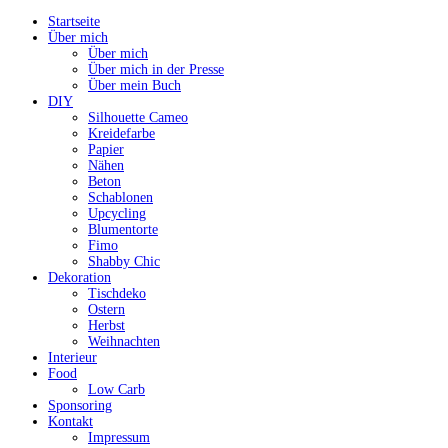
Startseite
Über mich
Über mich
Über mich in der Presse
Über mein Buch
DIY
Silhouette Cameo
Kreidefarbe
Papier
Nähen
Beton
Schablonen
Upcycling
Blumentorte
Fimo
Shabby Chic
Dekoration
Tischdeko
Ostern
Herbst
Weihnachten
Interieur
Food
Low Carb
Sponsoring
Kontakt
Impressum