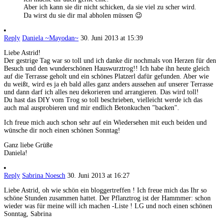
Aber ich kann sie dir nicht schicken, da sie viel zu scher wird.
Da wirst du sie dir mal abholen müssen 😉
Reply
Daniela ~Mayodan~
30. Juni 2013 at 15:39
Liebe Astrid!
Der gestrige Tag war so toll und ich danke dir nochmals von Herzen für den
Besuch und den wunderschönen Hauswurztrog!! Ich habe ihn heute gleich
auf die Terrasse geholt und ein schönes Platzerl dafür gefunden. Aber wie
du weißt, wird es ja eh bald alles ganz anders aussehen auf unserer Terrasse
und dann darf ich alles neu dekorieren und arrangieren. Das wird toll!
Du hast das DIY vom Trog so toll beschrieben, vielleicht werde ich das
auch mal ausprobieren und mir endlich Betonkuchen "backen".
Ich freue mich auch schon sehr auf ein Wiedersehen mit euch beiden und
wünsche dir noch einen schönen Sonntag!
Ganz liebe Grüße
Daniela!
Reply
Sabrina Noesch
30. Juni 2013 at 16:27
Liebe Astrid, oh wie schön ein bloggertreffen ! Ich freue mich das Ihr so
schöne Stunden zusammen hattet. Der Pflanztrog ist der Hammmer: schon
wieder was für meine will ich machen -Liste ! LG und noch einen schönen
Sonntag, Sabrina