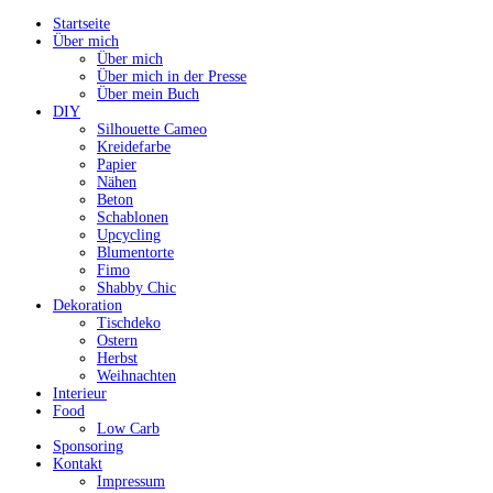
Startseite
Über mich
Über mich
Über mich in der Presse
Über mein Buch
DIY
Silhouette Cameo
Kreidefarbe
Papier
Nähen
Beton
Schablonen
Upcycling
Blumentorte
Fimo
Shabby Chic
Dekoration
Tischdeko
Ostern
Herbst
Weihnachten
Interieur
Food
Low Carb
Sponsoring
Kontakt
Impressum