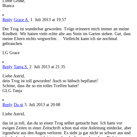
Liebe Grüße,
Bianca
Reply
Grace A.
1. Juli 2013 at 19:57
Der Trog ist wunderbar geworden. Tröge erinnern mich immer an meine
Kindheit. Wir hatten viele echte alte aus Stein im Garten stehen. Gut, dass
meine Eltern nichts wegwerfen…. Vielleicht kann ich sie nochmal
gebrauchen.
LG Grace
Reply
Tanja S.
2. Juli 2013 at 21:35
Liebe Astrid,
dein Trog ist toll geworden! Auch so hübsch bepflanzt!
Schöne, dass ihr so ein tolles Treffen hattet!
GLG Tanja
Reply
Da ni
5. Juli 2013 at 20:08
Liebe Astrid,
das ist ja toll, das du so einen Trog selber gemacht hast. Ich hatte vor
ewigen Zeiten in einer Zeitschrift schon mal eine Anleitung entdecke, aber
irgendwie aus den Augen verloren. Es sieht ja gar nicht so schwer aus und