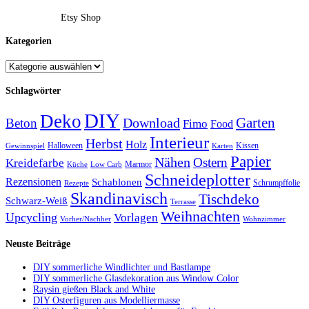
Etsy Shop
Kategorien
Schlagwörter
DIY
Deko
Garten
Download
Beton
Fimo
Food
Interieur
Herbst
Holz
Halloween
Kissen
Gewinnspiel
Karten
Papier
Nähen
Ostern
Kreidefarbe
Marmor
Küche
Low Carb
Schneideplotter
Rezensionen
Schablonen
Schrumpffolie
Rezepte
Skandinavisch
Tischdeko
Schwarz-Weiß
Terrasse
Weihnachten
Upcycling
Vorlagen
Vorher/Nachher
Wohnzimmer
Neuste Beiträge
DIY sommerliche Windlichter und Bastlampe
DIY sommerliche Glasdekoration aus Window Color
Raysin gießen Black and White
DIY Osterfiguren aus Modelliermasse