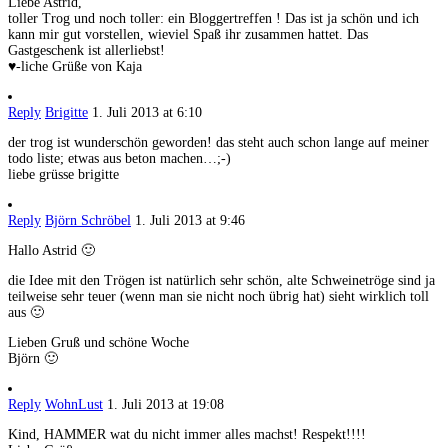
Liebe Astrid,
toller Trog und noch toller: ein Bloggertreffen ! Das ist ja schön und ich
kann mir gut vorstellen, wieviel Spaß ihr zusammen hattet. Das
Gastgeschenk ist allerliebst!
♥-liche Grüße von Kaja
Reply
Brigitte
1. Juli 2013 at 6:10
der trog ist wunderschön geworden! das steht auch schon lange auf meiner
todo liste; etwas aus beton machen…;-)
liebe grüsse brigitte
Reply
Björn Schröbel
1. Juli 2013 at 9:46
Hallo Astrid 🙂
die Idee mit den Trögen ist natürlich sehr schön, alte Schweinetröge sind ja
teilweise sehr teuer (wenn man sie nicht noch übrig hat) sieht wirklich toll
aus 🙂
Lieben Gruß und schöne Woche
Björn 🙂
Reply
WohnLust
1. Juli 2013 at 19:08
Kind, HAMMER wat du nicht immer alles machst! Respekt!!!!