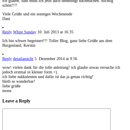
ich glaube, dass muss ich jetzt auch unbedingt nachmachen. Richtig
schön!!!!
Viele Grüße und ein sonniges Wochenende
Dani
Reply
White Sunday
10. Juli 2013 at 16:35
Ich bin schwer begeistert!!! Toller Blog, ganz liebe Grüße aus dem
Burgenland, Kerstin
Reply
detailansicht
5. Dezember 2014 at 9:56
wow! vielen dank für die tolle anleitung! ich glaube sowas versuche ich
jedoch erstmal in kleiner form =)
ich liebe sukkulenten und dafür ist das ja genau richtig!
bleib so wunderbar!
liebe grüße
mona
Leave a Reply