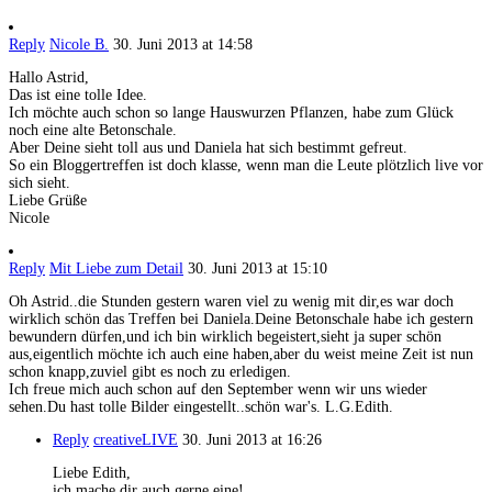
Reply
Nicole B.
30. Juni 2013 at 14:58
Hallo Astrid,
Das ist eine tolle Idee.
Ich möchte auch schon so lange Hauswurzen Pflanzen, habe zum Glück
noch eine alte Betonschale.
Aber Deine sieht toll aus und Daniela hat sich bestimmt gefreut.
So ein Bloggertreffen ist doch klasse, wenn man die Leute plötzlich live vor
sich sieht.
Liebe Grüße
Nicole
Reply
Mit Liebe zum Detail
30. Juni 2013 at 15:10
Oh Astrid..die Stunden gestern waren viel zu wenig mit dir,es war doch
wirklich schön das Treffen bei Daniela.Deine Betonschale habe ich gestern
bewundern dürfen,und ich bin wirklich begeistert,sieht ja super schön
aus,eigentlich möchte ich auch eine haben,aber du weist meine Zeit ist nun
schon knapp,zuviel gibt es noch zu erledigen.
Ich freue mich auch schon auf den September wenn wir uns wieder
sehen.Du hast tolle Bilder eingestellt..schön war's. L.G.Edith.
Reply
creativeLIVE
30. Juni 2013 at 16:26
Liebe Edith,
ich mache dir auch gerne eine!