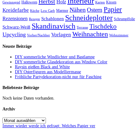
Interieur
Herbst
Holz
Halloween
Kissen
Gewinnspiel
Karten
Papier
Nähen
Ostern
Kreidefarbe
Marmor
Küche
Low Carb
Schneideplotter
Rezensionen
Schablonen
Schrumpffolie
Rezepte
Skandinavisch
Tischdeko
Schwarz-Weiß
Terrasse
Weihnachten
Upcycling
Vorlagen
Vorher/Nachher
Wohnzimmer
Neuste Beiträge
DIY sommerliche Windlichter und Bastlampe
DIY sommerliche Glasdekoration aus Window Color
Raysin gießen Black and White
DIY Osterfiguren aus Modelliermasse
Fröhliche Partydekoration-nicht nur für Fasching
Beliebteste Beiträge
Noch keine Daten vorhanden.
Archiv
Immer wieder werde ich gefragt: Welches Papier ver