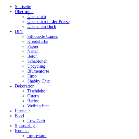
Startseite
Über mich
Über mich
Über mich in der Presse
Über mein Buch
DIY
Silhouette Cameo
Kreidefarbe
Papier
Nähen
Beton
Schablonen
Upcycling
Blumentorte
Fimo
Shabby Chic
Dekoration
Tischdeko
Ostern
Herbst
Weihnachten
Interieur
Food
Low Carb
Sponsoring
Kontakt
Impressum