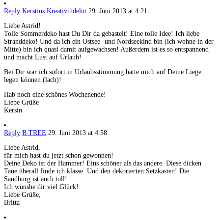
Reply
Kerstins Kreativtüdelüt
29. Juni 2013 at 4:21
Liebe Astrid!
Tolle Sommerdeko hast Du Dir da gebastelt! Eine tolle Idee! Ich liebe
Stranddeko! Und da ich ein Ostsee- und Nordseekind bin (ich wohne in der
Mitte) bin ich quasi damit aufgewachsen! Außerdem ist es so entspannend
und macht Lust auf Urlaub!
Bei Dir war ich sofort in Urlaubsstimmung hätte mich auf Deine Liege
legen können (lach)!
Hab noch eine schönes Wochenende!
Liebe Grüße
Kersin
Reply
B.TREE
29. Juni 2013 at 4:58
Liebe Astrid,
für mich hast du jetzt schon gewonnen!
Deine Deko ist der Hammer! Eins schöner als das andere. Diese dicken
Taue überall finde ich klasse. Und den dekorierten Setzkasten! Die
Sandburg ist auch toll!
Ich wünshe dir viel Glück!
Liebe Grüße,
Britta