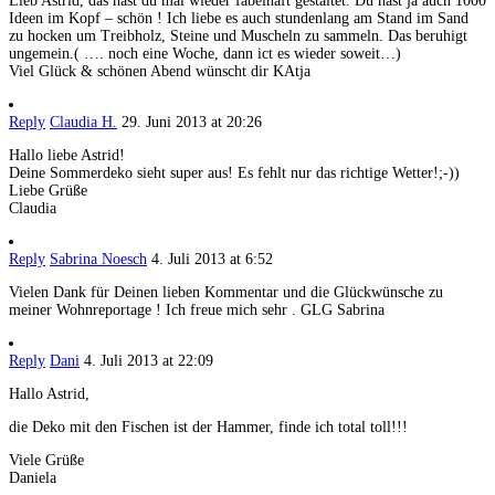
Lieb Astrid, das hast du mal wieder fabelhaft gestaltet. Du hast ja auch 1000
Ideen im Kopf – schön ! Ich liebe es auch stundenlang am Stand im Sand
zu hocken um Treibholz, Steine und Muscheln zu sammeln. Das beruhigt
ungemein.( …. noch eine Woche, dann ict es wieder soweit…)
Viel Glück & schönen Abend wünscht dir KAtja
Reply
Claudia H.
29. Juni 2013 at 20:26
Hallo liebe Astrid!
Deine Sommerdeko sieht super aus! Es fehlt nur das richtige Wetter!;-))
Liebe Grüße
Claudia
Reply
Sabrina Noesch
4. Juli 2013 at 6:52
Vielen Dank für Deinen lieben Kommentar und die Glückwünsche zu
meiner Wohnreportage ! Ich freue mich sehr . GLG Sabrina
Reply
Dani
4. Juli 2013 at 22:09
Hallo Astrid,
die Deko mit den Fischen ist der Hammer, finde ich total toll!!!
Viele Grüße
Daniela