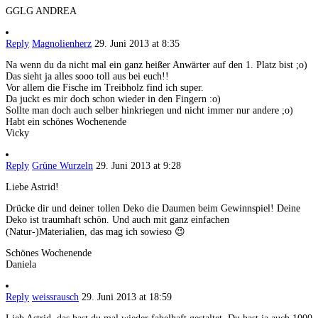
GGLG ANDREA
Reply
Magnolienherz
29. Juni 2013 at 8:35
Na wenn du da nicht mal ein ganz heißer Anwärter auf den 1. Platz bist ;o)
Das sieht ja alles sooo toll aus bei euch!!
Vor allem die Fische im Treibholz find ich super.
Da juckt es mir doch schon wieder in den Fingern :o)
Sollte man doch auch selber hinkriegen und nicht immer nur andere ;o)
Habt ein schönes Wochenende
Vicky
Reply
Grüne Wurzeln
29. Juni 2013 at 9:28
Liebe Astrid!
Drücke dir und deiner tollen Deko die Daumen beim Gewinnspiel! Deine
Deko ist traumhaft schön. Und auch mit ganz einfachen
(Natur-)Materialien, das mag ich sowieso 😉
Schönes Wochenende
Daniela
Reply
weissrausch
29. Juni 2013 at 18:59