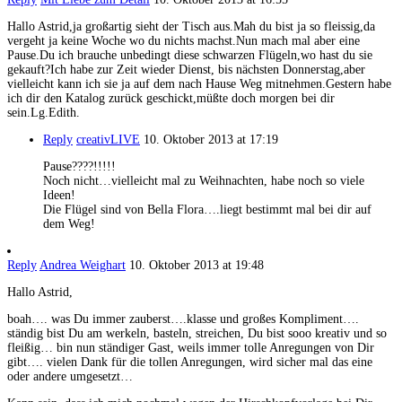
Hallo Astrid,ja großartig sieht der Tisch aus.Mah du bist ja so fleissig,da
vergeht ja keine Woche wo du nichts machst.Nun mach mal aber eine
Pause.Du ich brauche unbedingt diese schwarzen Flügeln,wo hast du sie
gekauft?Ich habe zur Zeit wieder Dienst, bis nächsten Donnerstag,aber
vielleicht kann ich sie ja auf dem nach Hause Weg mitnehmen.Gestern habe
ich dir den Katalog zurück geschickt,müßte doch morgen bei dir
sein.Lg.Edith.
Reply
creativLIVE
10. Oktober 2013 at 17:19
Pause????!!!!!
Noch nicht…vielleicht mal zu Weihnachten, habe noch so viele
Ideen!
Die Flügel sind von Bella Flora….liegt bestimmt mal bei dir auf
dem Weg!
Reply
Andrea Weighart
10. Oktober 2013 at 19:48
Hallo Astrid,
boah…. was Du immer zauberst….klasse und großes Kompliment….
ständig bist Du am werkeln, basteln, streichen, Du bist sooo kreativ und so
fleißig… bin nun ständiger Gast, weils immer tolle Anregungen von Dir
gibt…. vielen Dank für die tollen Anregungen, wird sicher mal das eine
oder andere umgesetzt…