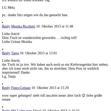
Ich wünsch dir einen schönen Tag
LG Mela
ps.: danke fürs zeigen wie du das gemacht hast.
Reply
Monika Ricchetti
10. Oktober 2013 at 11:48
Liebe Astrid
Dein Tisch ist wunderschön geworden…..richtig toll!
Liebe Grüsse Monika
Reply
Tanja
10. Oktober 2013 at 13:01
Liebe Astrid,
der Tisch ist ja irre. Wir haben auch noch so ein Kieferungetüm hier stehen,
aber ich traue mich nicht ran, ihn zu streichen. Dein Post ist wirklich
inspirierend! Danke
Lg, Tanja
Reply
Fines-Cottage
10. Oktober 2013 at 15:29
wow super gelungen! sieht toll aus,dein neuer alter tisch 😉 liebe grüße
renate
Reply
Mit Liebe zum Detail
10. Oktober 2013 at 16:55