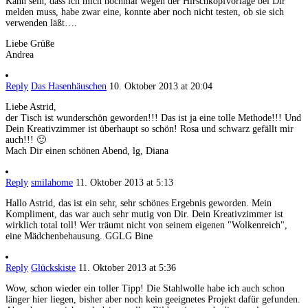
Kann sein, dass ich mich nochmal wegen der Hirschkopfvorlage bei Dir
melden muss, habe zwar eine, konnte aber noch nicht testen, ob sie sich
verwenden läßt….
Liebe Grüße
Andrea
Reply
Das Hasenhäuschen
10. Oktober 2013 at 20:04
Liebe Astrid,
der Tisch ist wunderschön geworden!!! Das ist ja eine tolle Methode!!! Und
Dein Kreativzimmer ist überhaupt so schön! Rosa und schwarz gefällt mir
auch!!! 🙂
Mach Dir einen schönen Abend, lg, Diana
Reply
smilahome
11. Oktober 2013 at 5:13
Hallo Astrid, das ist ein sehr, sehr schönes Ergebnis geworden. Mein
Kompliment, das war auch sehr mutig von Dir. Dein Kreativzimmer ist
wirklich total toll! Wer träumt nicht von seinem eigenen "Wolkenreich",
eine Mädchenbehausung. GGLG Bine
Reply
Glückskiste
11. Oktober 2013 at 5:36
Wow, schon wieder ein toller Tipp! Die Stahlwolle habe ich auch schon
länger hier liegen, bisher aber noch kein geeignetes Projekt dafür gefunden.