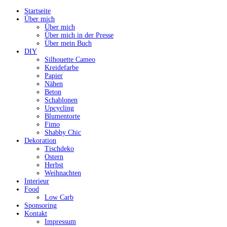
Startseite
Über mich
Über mich
Über mich in der Presse
Über mein Buch
DIY
Silhouette Cameo
Kreidefarbe
Papier
Nähen
Beton
Schablonen
Upcycling
Blumentorte
Fimo
Shabby Chic
Dekoration
Tischdeko
Ostern
Herbst
Weihnachten
Interieur
Food
Low Carb
Sponsoring
Kontakt
Impressum