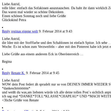
Liebe Astrid,
tolle Idee: einfach das Sofakissen auszutauschen. Da habt ihr dann wirklich Z
Das waren mal wieder so schöne Dekoideen.
Einen schönen Sonntag noch und liebe Grüße
Glückskind Petra
Reply
reginas eigene welt
9. Februar 2014 at 9:43
Liebe Astrid,
die Idee mit der Stofffarbe und den Schablonen ist einfach Spitze. Ich sehe
Woche. Es ist schon zum Verzweifeln – aber mit den Pinterest habe ich jetzt 
Liebe Grüße aus einem anderem Eck in Oberösterreich …
Regina
Reply
Renate K.
9. Februar 2014 at 9:45
Liebe Astrid
WOW dein Post federt äh sprudelt nur so von DEINEN IMMER WIEDE
*dankeschöööööön*
und weißt du was,am liebsten würde ich alle deine tollen Post`s sichtlich an
ich sag mal *DANKE*TOLL*KLASSE*CHAPEAU* UND *MACH WEIT
<3liche Grüße von Renate