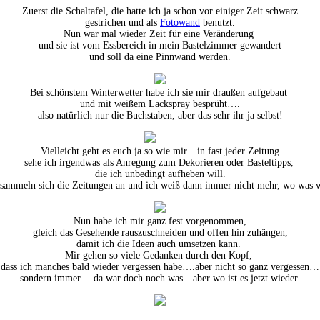
Zuerst die Schaltafel, die hatte ich ja schon vor einiger Zeit schwarz
gestrichen und als
Fotowand
benutzt.
Nun war mal wieder Zeit für eine Veränderung
und sie ist vom Essbereich in mein Bastelzimmer gewandert
und soll da eine Pinnwand werden.
Bei schönstem Winterwetter habe ich sie mir draußen aufgebaut
und mit weißem Lackspray besprüht….
also natürlich nur die Buchstaben, aber das sehr ihr ja selbst!
Vielleicht geht es euch ja so wie mir…in fast jeder Zeitung
sehe ich irgendwas als Anregung zum Dekorieren oder Basteltipps,
die ich unbedingt aufheben will.
sammeln sich die Zeitungen an und ich weiß dann immer nicht mehr, wo was 
Nun habe ich mir ganz fest vorgenommen,
gleich das Gesehende rauszuschneiden und offen hin zuhängen,
damit ich die Ideen auch umsetzen kann.
Mir gehen so viele Gedanken durch den Kopf,
dass ich manches bald wieder vergessen habe….aber nicht so ganz vergessen…
sondern immer….da war doch noch was…aber wo ist es jetzt wieder.