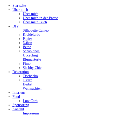
Startseite
Über mich
Über mich
Über mich in der Presse
Über mein Buch
DIY
Silhouette Cameo
Kreidefarbe
Papier
Nähen
Beton
Schablonen
Upcycling
Blumentorte
Fimo
Shabby Chic
Dekoration
Tischdeko
Ostern
Herbst
Weihnachten
Interieur
Food
Low Carb
Sponsoring
Kontakt
Impressum