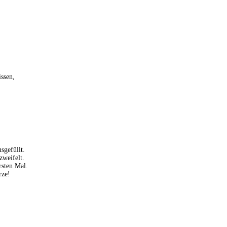
ssen,
gefüllt.
zweifelt.
rsten Mal.
rze!