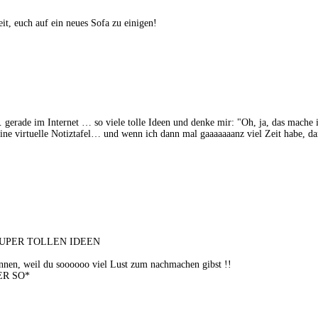
eit, euch auf ein neues Sofa zu einigen!
 … gerade im Internet … so viele tolle Ideen und denke mir: "Oh, ja, das mach
eine virtuelle Notiztafel… und wenn ich dann mal gaaaaaaanz viel Zeit habe, da
R SUPER TOLLEN IDEEN
pinnen, weil du soooooo viel Lust zum nachmachen gibst !!
ER SO*