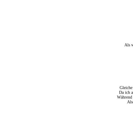
Als 
Gleiche
Da ich a
Während j
Als