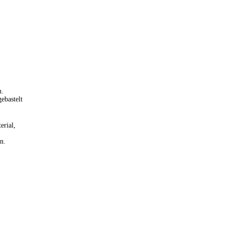
n.
ebastelt
erial,
n.