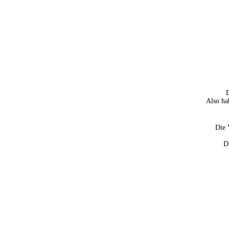
D
Also ha
Die V
D