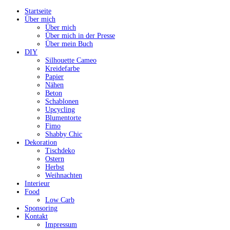
Startseite
Über mich
Über mich
Über mich in der Presse
Über mein Buch
DIY
Silhouette Cameo
Kreidefarbe
Papier
Nähen
Beton
Schablonen
Upcycling
Blumentorte
Fimo
Shabby Chic
Dekoration
Tischdeko
Ostern
Herbst
Weihnachten
Interieur
Food
Low Carb
Sponsoring
Kontakt
Impressum