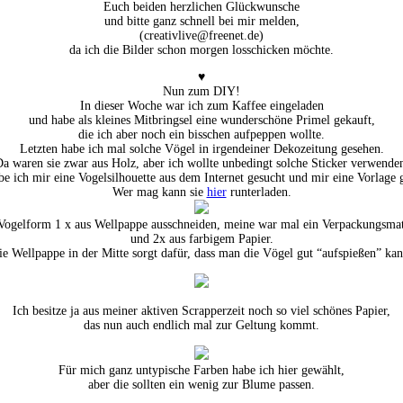
Euch beiden herzlichen Glückwunsche
und bitte ganz schnell bei mir melden,
(creativlive@freenet.de)
da ich die Bilder schon morgen losschicken möchte.
♥
Nun zum DIY!
In dieser Woche war ich zum Kaffee eingeladen
und habe als kleines Mitbringsel eine wunderschöne Primel gekauft,
die ich aber noch ein bisschen aufpeppen wollte.
Letzten habe ich mal solche Vögel in irgendeiner Dekozeitung gesehen.
a waren sie zwar aus Holz, aber ich wollte unbedingt solche Sticker verwende
be ich mir eine Vogelsilhouette aus dem Internet gesucht und mir eine Vorlage g
Wer mag kann sie
hier
runterladen.
ogelform 1 x aus Wellpappe ausschneiden, meine war mal ein Verpackungsmat
und 2x aus farbigem Papier.
ie Wellpappe in der Mitte sorgt dafür, dass man die Vögel gut “aufspießen” kan
Ich besitze ja aus meiner aktiven Scrapperzeit noch so viel schönes Papier,
das nun auch endlich mal zur Geltung kommt.
Für mich ganz untypische Farben habe ich hier gewählt,
aber die sollten ein wenig zur Blume passen.