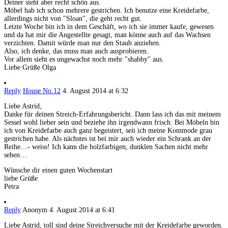
Deiner sieht aber recht schön aus.
Möbel hab ich schon mehrere gestrichen. Ich benutze eine Kreidefarbe,
allerdings nicht von "Sloan", die geht recht gut.
Letzte Woche bin ich in dem Geschäft, wo ich sie immer kaufe, gewesen
und da hat mir die Angestellte gesagt, man könne auch auf das Wachsen
verzichten. Damit würde man nur den Staub anziehen.
Also, ich denke, das muss man auch ausprobieren.
Vor allem sieht es ungewachst noch mehr "shabby" aus.
Liebe Grüße Olga
Reply
House No.12
4. August 2014 at 6:32
Liebe Astrid,
Danke für deinen Streich-Erfahrungsbericht. Dann lass ich das mit meinem
Sessel wohl lieber sein und beziehe ihn irgendwann frisch. Bei Möbeln bin
ich von Kreidefarbe auch ganz begeistert, seit ich meine Kommode grau
gestrichen habe. Als nächstes ist bei mir auch wieder ein Schrank an der
Reihe…- weiss! Ich kann die holzfarbigen, dunklen Sachen nicht mehr
sehen…
Wünsche dir einen guten Wochenstart
liebe Grüße
Petra
Reply
Anonym
4. August 2014 at 6:41
Liebe Astrid, toll sind deine Streichversuche mit der Kreidefarbe geworden.