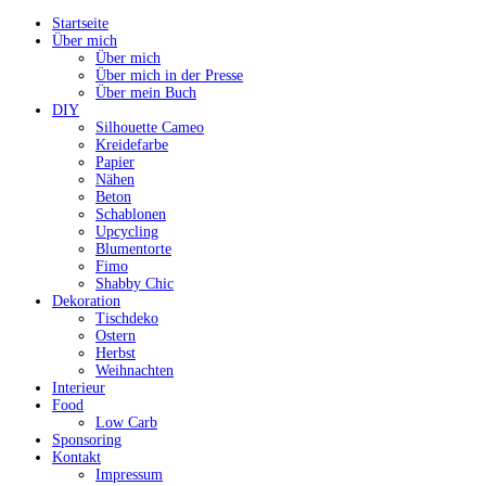
Startseite
Über mich
Über mich
Über mich in der Presse
Über mein Buch
DIY
Silhouette Cameo
Kreidefarbe
Papier
Nähen
Beton
Schablonen
Upcycling
Blumentorte
Fimo
Shabby Chic
Dekoration
Tischdeko
Ostern
Herbst
Weihnachten
Interieur
Food
Low Carb
Sponsoring
Kontakt
Impressum