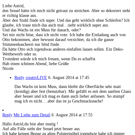
Liebe Astrid,
den Sessel hätte ich mich nicht getraut zu streichen. Aber so dekoriert sieht
er richtig klasse aus.
Aber den Stuhl finde ich super. Und das geht wirklich ohne Schleifen? Ich
glaube, ich traue mich das auch mal…sieht wirklich super aus.
Und das Wachs ist ein Muss für danach, oder?
Sei mir nicht böse, dass ich nicht vote. Ich habe die Einladung auch von
Otto bekommen, aber bewusst darauf verzichtet, da ich die ganze
Stimmenhascherei nur blöd finde.
Da hätte Otto sich irgendwas anderes einfallen lassen sollen. Ein Deko-
Wettbewerb oder so.
Trotzdem würde ich mich freuen, wenn Du es schaffst.
Hab einen schönen Abend, liebe Grüße
Nicole
Reply
creativLIVE
6. August 2014 at 17:45
Das Wachs ist kein Muss, dann bleibt die Oberfläche sehr matt
(kreidig) aber fest (benutzbar). Mir gefällt es mit dem sanften Glanz
aber besser und ich mag es dann auch lieber anfassen. So stumpf
mag ich es nicht….aber das ist ja Geschmackssache!
Reply
Mit Liebe zum Detail
6. August 2014 at 17:55
Hallo Astrid,du bist aber mutig !
Auf alle Fälle sieht der Sessel jetzt besser aus.
Ich habe keinen Bezug zu alten Polstermöbel,irgendwie habe ich immer