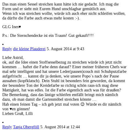
Das man einen Sessel streichen kann hätte ich nie gedacht. Ich mag die
Form und er sieht mit Eurem Hund unschlagbar gemütlich aus.
Wenn ich was streichen wollte, würde ich auch eher nicht schleifen wollen,
da dürfte die Farbe auch etwas mehr kosten :-).
GLG Ines♥
P.s.: Die Sternchendecke ist ein Traum! Gut gekauft!!!!
Reply
die kleine Plauderei
5. August 2014 at 9:43
Liebe Astrid,
ok, auf die Idee einen Stoffsesselbezug zu streichen würde ich jetzt nicht
kommen … haftet die Farbe denn darauf? Einer meiner früheren Chefs war
mal sehr intelligent und hat unsere Leder(pausen)couch mit Schuhputzfarbe
aufgefrischt … kannst dir ja denken, wie unsere Popo`s nach der Pause
aussahen (kopfklatsch). Dein Stuhl ist besonders fein geworden, da kommt
der besondere Ton der Kreidefarbe so richtig schön raus-ich mag diese
Mattigkeit, hat was edles. Ist die Farbe eigentlich auch was für draußen?
Die Bemerkung, dass das lästige schleifen entfällt bringt mich nämlich
dazu, ob man damit die Gartenmöbel streichen könnte …
Hab einen feinen Tag – ich geh jetzt mal voten 😉 Würde es dir nämlich
von ♥en gönnen!
Lieben Gruß, Lilli
Reply
Tanja Obergföll
5. August 2014 at 12:44