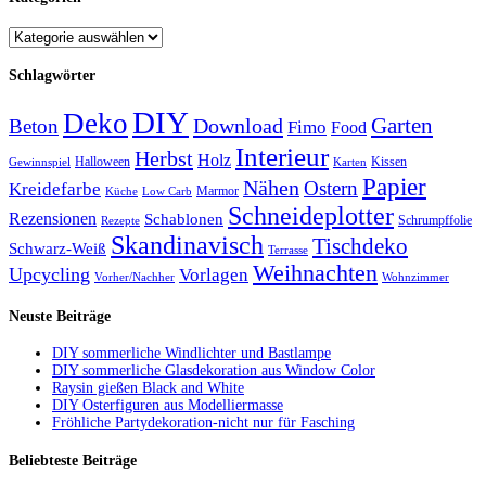
Schlagwörter
DIY
Deko
Garten
Download
Beton
Fimo
Food
Interieur
Herbst
Holz
Halloween
Kissen
Gewinnspiel
Karten
Papier
Nähen
Ostern
Kreidefarbe
Marmor
Küche
Low Carb
Schneideplotter
Rezensionen
Schablonen
Schrumpffolie
Rezepte
Skandinavisch
Tischdeko
Schwarz-Weiß
Terrasse
Weihnachten
Upcycling
Vorlagen
Vorher/Nachher
Wohnzimmer
Neuste Beiträge
DIY sommerliche Windlichter und Bastlampe
DIY sommerliche Glasdekoration aus Window Color
Raysin gießen Black and White
DIY Osterfiguren aus Modelliermasse
Fröhliche Partydekoration-nicht nur für Fasching
Beliebteste Beiträge