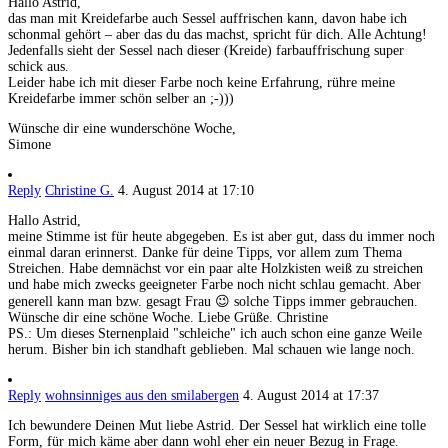
Hallo Astrid,
das man mit Kreidefarbe auch Sessel auffrischen kann, davon habe ich
schonmal gehört – aber das du das machst, spricht für dich. Alle Achtung!
Jedenfalls sieht der Sessel nach dieser (Kreide) farbauffrischung super
schick aus.
Leider habe ich mit dieser Farbe noch keine Erfahrung, rühre meine
Kreidefarbe immer schön selber an ;-)))
Wünsche dir eine wunderschöne Woche,
Simone
Reply
Christine G.
4. August 2014 at 17:10
Hallo Astrid,
meine Stimme ist für heute abgegeben. Es ist aber gut, dass du immer noch
einmal daran erinnerst. Danke für deine Tipps, vor allem zum Thema
Streichen. Habe demnächst vor ein paar alte Holzkisten weiß zu streichen
und habe mich zwecks geeigneter Farbe noch nicht schlau gemacht. Aber
generell kann man bzw. gesagt Frau 😉 solche Tipps immer gebrauchen.
Wünsche dir eine schöne Woche. Liebe Grüße. Christine
PS.: Um dieses Sternenplaid "schleiche" ich auch schon eine ganze Weile
herum. Bisher bin ich standhaft geblieben. Mal schauen wie lange noch.
Reply
wohnsinniges aus den smilabergen
4. August 2014 at 17:37
Ich bewundere Deinen Mut liebe Astrid. Der Sessel hat wirklich eine tolle
Form, für mich käme aber dann wohl eher ein neuer Bezug in Frage.