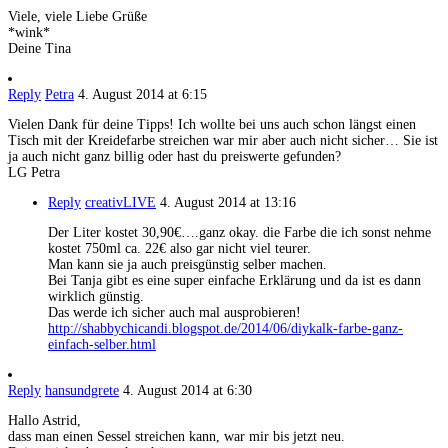
Viele, viele Liebe Grüße
*wink*
Deine Tina
Reply
Petra
4. August 2014 at 6:15
Vielen Dank für deine Tipps! Ich wollte bei uns auch schon längst einen
Tisch mit der Kreidefarbe streichen war mir aber auch nicht sicher… Sie ist
ja auch nicht ganz billig oder hast du preiswerte gefunden?
LG Petra
Reply
creativLIVE
4. August 2014 at 13:16
Der Liter kostet 30,90€….ganz okay. die Farbe die ich sonst nehme
kostet 750ml ca. 22€ also gar nicht viel teurer.
Man kann sie ja auch preisgünstig selber machen.
Bei Tanja gibt es eine super einfache Erklärung und da ist es dann
wirklich günstig.
Das werde ich sicher auch mal ausprobieren!
http://shabbychicandi.blogspot.de/2014/06/diykalk-farbe-ganz-
einfach-selber.html
Reply
hansundgrete
4. August 2014 at 6:30
Hallo Astrid,
dass man einen Sessel streichen kann, war mir bis jetzt neu.