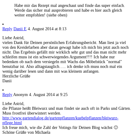
Habe mir das Rezept mal angeschaut und finde das super einfach.
Werde das sicher mal ausprobieren und habe es hier auch gleich
weiter empfohlen! (siehe oben)
Reply
Danii E
4. August 2014 at 8:13
Liebe Astrid,
vielen Dank für Deinen persönlichen Erfahrungsbericht. Man liest ja viel
von den Kreidefarben aber daran gewagt habe ich mich bis jetzt auch noch
nicht. Das Ergebnis gefällt mir wirklich sehr gut und das man nicht mehr
schleifen muss ist ein schwerwiegendes Argument!!!! Ich habe nur
bedenken ob nach dem versiegeln mit Wachs das Möbelstück "normal"
benutzbar ist. Also alltagstauglich….. ich denke ich muss noch mal ein
wenig darüber lesen und dann mit was kleinem anfangen.
Herzliche Grüße
Danii
Reply
Anonym
4. August 2014 at 9:25
Liebe Astrid,
die Pflanze heißt Bleiwurz und man findet sie auch oft in Parks und Gärten.
Muss frostfrei überwintert werden.
http://www.gartendialog.de/gartenpflanzen/kuebelpflanzen/bleiwurz-
pflege.html
Ich freue mich, wie die Zahl der Votings für Deinen Blog wächst 🙂
Schöne Grüße von Michaela