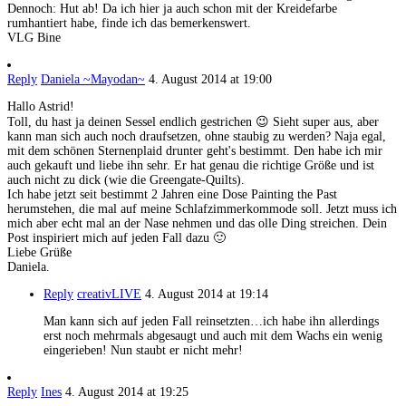
Dennoch: Hut ab! Da ich hier ja auch schon mit der Kreidefarbe
rumhantiert habe, finde ich das bemerkenswert.
VLG Bine
Reply
Daniela ~Mayodan~
4. August 2014 at 19:00
Hallo Astrid!
Toll, du hast ja deinen Sessel endlich gestrichen 😉 Sieht super aus, aber
kann man sich auch noch draufsetzen, ohne staubig zu werden? Naja egal,
mit dem schönen Sternenplaid drunter geht's bestimmt. Den habe ich mir
auch gekauft und liebe ihn sehr. Er hat genau die richtige Größe und ist
auch nicht zu dick (wie die Greengate-Quilts).
Ich habe jetzt seit bestimmt 2 Jahren eine Dose Painting the Past
herumstehen, die mal auf meine Schlafzimmerkommode soll. Jetzt muss ich
mich aber echt mal an der Nase nehmen und das olle Ding streichen. Dein
Post inspiriert mich auf jeden Fall dazu 🙂
Liebe Grüße
Daniela.
Reply
creativLIVE
4. August 2014 at 19:14
Man kann sich auf jeden Fall reinsetzten…ich habe ihn allerdings
erst noch mehrmals abgesaugt und auch mit dem Wachs ein wenig
eingerieben! Nun staubt er nicht mehr!
Reply
Ines
4. August 2014 at 19:25