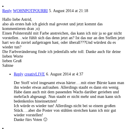
Reply
WOHNPOTPOURRI
5. August 2014 at 21:18
Hallo liebe Astrid,
also als erstes hab ich gleich mal gevotet und jetzt kommt das
kommentieren dran ;o)
Einen Polsterstuhl mit Farbe anstreichen, das kann ich mir ja so gar nicht
vorstellen…wie fühlt sich das denn jetzt an? Ist das nur an den Stellen jetzt
hart wo du zuviel aufgetragen hast, oder überall???Und würdest du es
wieder tun?
Die Farbveränderung finde ich jedenfalls sehr toll. Danke auch für deine
lieben Worte
lieben Gruß
Sabine
Reply
creativLIVE
6. August 2014 at 4:37
Der Stoff wird insgesamt etwas härter….mit einer Bürste kann man
ihn wieder etwas aufrauhen. Allerdings staubt es dann ein wenig.
Habe dann auch mit dem passenden Wachs darüber gerieben und
mehrfach abgesaugt. Nun staubt er nicht mehr und man kann sich
bedenkenlos hineinsetzten!
Ich würde es wieder tun! Allerdings nicht bei so einem großen
Stück….aber die Poster von stühlen streichen kann ich mir gut
wieder vorstellen!
Danke fürs Voten 🙂