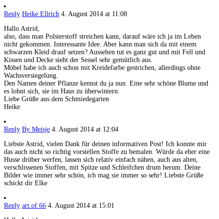
Reply
Heike Ellrich
4. August 2014 at 11:08
Hallo Astrid,
also, dass man Polsterstoff streichen kann, darauf wäre ich ja im Leben
nicht gekommen. Interessante Idee. Aber kann man sich da mit einem
schwarzen Kleid drauf setzen? Aussehen tut es ganz gut und mit Fell und
Kissen und Decke sieht der Sessel sehr gemütlich aus.
Möbel habe ich auch schon mit Kreidefarbe gestrichen, allerdings ohne
Wachsversiegelung.
Den Namen deiner Pflanze kennst du ja nun. Eine sehr schöne Blume und
es lohnt sich, sie im Haus zu überwintern.
Liebe Grüße aus dem Schmiedegarten
Heike
Reply
By Meisje
4. August 2014 at 12:04
Liebste Astrid, vielen Dank für deinen informativen Post! Ich konnte mir
das auch nicht so richtig vorstellen Stoffe zu bemalen. Würde da eher eine
Husse drüber werfen, lassen sich relativ einfach nähen, auch aus alten,
verschlissenen Stoffen, mit Spitze und Schleifchen drum herum. Deine
Bilder wie immer sehr schön, ich mag sie immer so sehr! Liebste Grüße
schickt dir Elke
Reply
art.of.66
4. August 2014 at 15:01