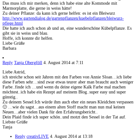
Das muss ich mir merken, denn ich habe eine alte Kommode mit
Marmorplatte, die gerne in weiss hätte!
Zu deiner Pflanze: da kann ich gerne helfen: es ist ein Bleiwurz
http://www.gartendialog.de/gartenpflanzen/kuebelpflanzen/bleiwurz-
pflege.html
Die hatte ich auch schon ab und an, eine wunderschöne Kübelpflanze. Es
gibt sie in weiss und blau.
Hoffe, ich konnte dir helfen.
Liebe Grüße
Barbara
Reply
Tanja Obergföll
4. August 2014 at 7:11
Liebe Astrid,
ich streiche schon seit Jahren mit den Farben von Annie Sloan…ich liebe
diese Farben sehr…sind zwar etwas teurer aber man braucht auch weniger
Farbe..finde ich …und wenn du deine eigene Kalk Farbe mal machen
möchtest..ich habe ein Rezept auf meinem Blog..super easy und super
günstig..
Zu deinem Sessel:Ich würde ihm auch eher ein neues Kleidchen verpassen
🙂 …wie du sagst…aus einem alten Stoff macht man nun mal keinen
Neuen…aber vielen Dank für den Erfahrungsbericht..
Dein Plaid finde ich super schön..und motzt den Sessel in der Tat auf.
Liebste Grüße
Tanja
Reply
creativLIVE
4. August 2014 at 13:18