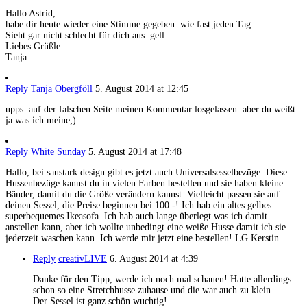
Hallo Astrid,
habe dir heute wieder eine Stimme gegeben..wie fast jeden Tag..
Sieht gar nicht schlecht für dich aus..gell
Liebes Grüßle
Tanja
Reply
Tanja Obergföll
5. August 2014 at 12:45
upps..auf der falschen Seite meinen Kommentar losgelassen..aber du weißt
ja was ich meine;)
Reply
White Sunday
5. August 2014 at 17:48
Hallo, bei saustark design gibt es jetzt auch Universalsesselbezüge. Diese
Hussenbezüge kannst du in vielen Farben bestellen und sie haben kleine
Bänder, damit du die Größe verändern kannst. Vielleicht passen sie auf
deinen Sessel, die Preise beginnen bei 100.-! Ich hab ein altes gelbes
superbequemes Ikeasofa. Ich hab auch lange überlegt was ich damit
anstellen kann, aber ich wollte unbedingt eine weiße Husse damit ich sie
jederzeit waschen kann. Ich werde mir jetzt eine bestellen! LG Kerstin
Reply
creativLIVE
6. August 2014 at 4:39
Danke für den Tipp, werde ich noch mal schauen! Hatte allerdings
schon so eine Stretchhusse zuhause und die war auch zu klein.
Der Sessel ist ganz schön wuchtig!