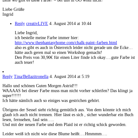
Bitte wo gibt es diese Farbe? – bei uns in OÖ wohl nicht!
Liebe Grüße
Ingrid
Reply
creativLIVE
4. August 2014 at 10:44
Liebe Ingrid,
ich bestelle meine Farbe immer hier:
http://www.thephantasyhome.com/chalk-paint–farben.html
also es gibt es auch in Österreich leider nicht gerade um die Ecke…
hätte auch geren mal so einen Workshop gemacht!
Den Preis von 30,90€ für einen Liter finde ich okay….gute Farbe ist
auch teuer!
Reply
Tina/Bellazitronella
4. August 2014 at 5:19
Hallo und schönen Guten Morgen Astrid!!!
WAAAAS bei dieser Farbe muss man nicht vorher schleifen? Das klingt ja
super!!!!!!
Ich hätte nämlich auch so einiges was gestrichen gehört.
Übrigens der Sessel sieht richtig gemütlich aus. Von dem könnte ich mich
glaub ich auch nicht trennen. Hier lässt es sich , sicher wunderbar ein Buch
lesen, fernsehen, faul sein…..
Und mit der neuen Farbe und dem Plaid ist er richtig schick geworden.
Leider weiß ich nicht wie diese Blume heißt….Hmmmm….