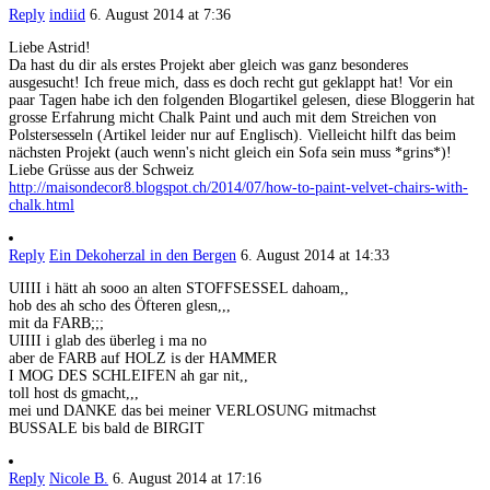
Reply
indiid
6. August 2014 at 7:36
Liebe Astrid!
Da hast du dir als erstes Projekt aber gleich was ganz besonderes
ausgesucht! Ich freue mich, dass es doch recht gut geklappt hat! Vor ein
paar Tagen habe ich den folgenden Blogartikel gelesen, diese Bloggerin hat
grosse Erfahrung micht Chalk Paint und auch mit dem Streichen von
Polstersesseln (Artikel leider nur auf Englisch). Vielleicht hilft das beim
nächsten Projekt (auch wenn's nicht gleich ein Sofa sein muss *grins*)!
Liebe Grüsse aus der Schweiz
http://maisondecor8.blogspot.ch/2014/07/how-to-paint-velvet-chairs-with-
chalk.html
Reply
Ein Dekoherzal in den Bergen
6. August 2014 at 14:33
UIIII i hätt ah sooo an alten STOFFSESSEL dahoam,,
hob des ah scho des Öfteren glesn,,,
mit da FARB;;;
UIIII i glab des überleg i ma no
aber de FARB auf HOLZ is der HAMMER
I MOG DES SCHLEIFEN ah gar nit,,
toll host ds gmacht,,,
mei und DANKE das bei meiner VERLOSUNG mitmachst
BUSSALE bis bald de BIRGIT
Reply
Nicole B.
6. August 2014 at 17:16