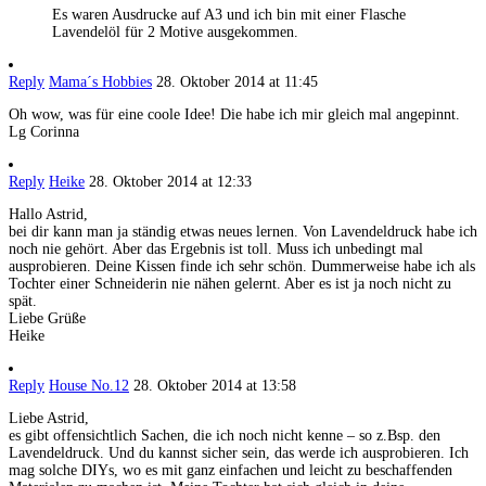
Es waren Ausdrucke auf A3 und ich bin mit einer Flasche
Lavendelöl für 2 Motive ausgekommen.
Reply
Mama´s Hobbies
28. Oktober 2014 at 11:45
Oh wow, was für eine coole Idee! Die habe ich mir gleich mal angepinnt.
Lg Corinna
Reply
Heike
28. Oktober 2014 at 12:33
Hallo Astrid,
bei dir kann man ja ständig etwas neues lernen. Von Lavendeldruck habe ich
noch nie gehört. Aber das Ergebnis ist toll. Muss ich unbedingt mal
ausprobieren. Deine Kissen finde ich sehr schön. Dummerweise habe ich als
Tochter einer Schneiderin nie nähen gelernt. Aber es ist ja noch nicht zu
spät.
Liebe Grüße
Heike
Reply
House No.12
28. Oktober 2014 at 13:58
Liebe Astrid,
es gibt offensichtlich Sachen, die ich noch nicht kenne – so z.Bsp. den
Lavendeldruck. Und du kannst sicher sein, das werde ich ausprobieren. Ich
mag solche DIYs, wo es mit ganz einfachen und leicht zu beschaffenden