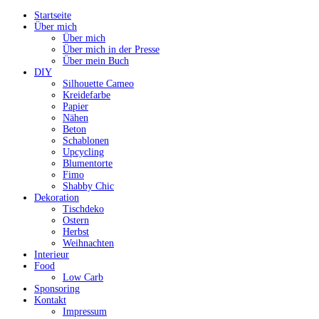
Startseite
Über mich
Über mich
Über mich in der Presse
Über mein Buch
DIY
Silhouette Cameo
Kreidefarbe
Papier
Nähen
Beton
Schablonen
Upcycling
Blumentorte
Fimo
Shabby Chic
Dekoration
Tischdeko
Ostern
Herbst
Weihnachten
Interieur
Food
Low Carb
Sponsoring
Kontakt
Impressum