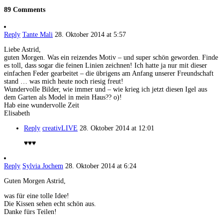
89 Comments
Reply
Tante Mali
28. Oktober 2014 at 5:57
Liebe Astrid,
guten Morgen. Was ein reizendes Motiv – und super schön geworden. Finde
es toll, dass sogar die feinen Linien zeichnen! Ich hatte ja nur mit dieser
einfachen Feder gearbeitet – die übrigens am Anfang unserer Freundschaft
stand … was mich heute noch riesig freut!
Wundervolle Bilder, wie immer und – wie krieg ich jetzt diesen Igel aus
dem Garten als Model in mein Haus?? o)!
Hab eine wundervolle Zeit
Elisabeth
Reply
creativLIVE
28. Oktober 2014 at 12:01
♥♥♥
Reply
Sylvia Jochem
28. Oktober 2014 at 6:24
Guten Morgen Astrid,
was für eine tolle Idee!
Die Kissen sehen echt schön aus.
Danke fürs Teilen!