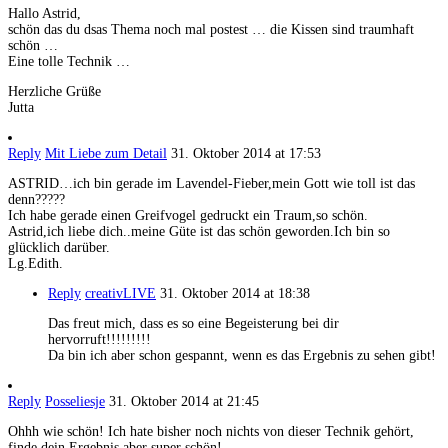
Hallo Astrid,
schön das du dsas Thema noch mal postest … die Kissen sind traumhaft
schön …
Eine tolle Technik …
Herzliche Grüße
Jutta
Reply
Mit Liebe zum Detail
31. Oktober 2014 at 17:53
ASTRID…ich bin gerade im Lavendel-Fieber,mein Gott wie toll ist das
denn?????
Ich habe gerade einen Greifvogel gedruckt ein Traum,so schön.
Astrid,ich liebe dich..meine Güte ist das schön geworden.Ich bin so
glücklich darüber.
Lg.Edith.
Reply
creativLIVE
31. Oktober 2014 at 18:38
Das freut mich, dass es so eine Begeisterung bei dir
hervorruft!!!!!!!!!
Da bin ich aber schon gespannt, wenn es das Ergebnis zu sehen gibt!
Reply
Posseliesje
31. Oktober 2014 at 21:45
Ohhh wie schön! Ich hate bisher noch nichts von dieser Technik gehört,
finde dein Ergebnis aber super schön!