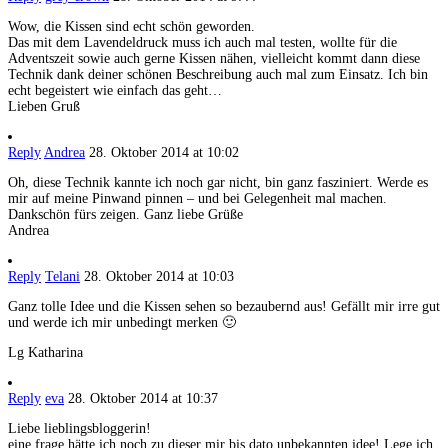
Wow, die Kissen sind echt schön geworden.
Das mit dem Lavendeldruck muss ich auch mal testen, wollte für die
Adventszeit sowie auch gerne Kissen nähen, vielleicht kommt dann diese
Technik dank deiner schönen Beschreibung auch mal zum Einsatz. Ich bin
echt begeistert wie einfach das geht…
Lieben Gruß
Reply
Andrea
28. Oktober 2014 at 10:02
Oh, diese Technik kannte ich noch gar nicht, bin ganz fasziniert. Werde es
mir auf meine Pinwand pinnen – und bei Gelegenheit mal machen.
Dankschön fürs zeigen. Ganz liebe Grüße
Andrea
Reply
Telani
28. Oktober 2014 at 10:03
Ganz tolle Idee und die Kissen sehen so bezaubernd aus! Gefällt mir irre gut
und werde ich mir unbedingt merken 🙂
Lg Katharina
Reply
eva
28. Oktober 2014 at 10:37
Liebe lieblingsbloggerin!
eine frage hätte ich noch zu dieser mir bis dato unbekannten idee! Lege ich