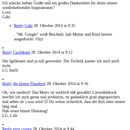
Ich schicke liebste Grüße und ein großes Dankeschön für deine immer
wiederkehrenden Inspirationen'!
Love
Gabi
Reply
Gabi
28. Oktober 2014 at 9:35
.."Mr. Google" weiß Bescheid, hab Mutter und Kind bereits
ausgedruckt :O)))
Reply
Cuchikind
28. Oktober 2014 at 9:12
Die Igelkissen sind ja toll geworden. Die Technik kannte ich auch noch
nicht.
LG Steffi
Reply
die kleine Plauderei
28. Oktober 2014 at 9:16
Oh, wie niedlich! Das Motiv ist wirklich süß gewählt! Lavendeldruck
möchte ich auch gerne mal probieren, ist gedanklich grad abgespeichert …
mal sehen ob`s was wird 🙂 Du weisst sicherlich, dass die diyListen immer
lang sind …
Hab einen feinen Diensttag!
LG, Lilli
Reply
grey crown
28. Oktober 2014 at 9:44