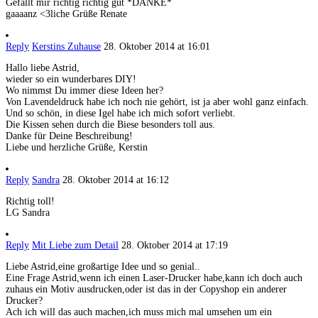
Gefällt mir richtig richtig gut *DANKE*
gaaaanz <3liche Grüße Renate
Reply
Kerstins Zuhause
28. Oktober 2014 at 16:01
Hallo liebe Astrid,
wieder so ein wunderbares DIY!
Wo nimmst Du immer diese Ideen her?
Von Lavendeldruck habe ich noch nie gehört, ist ja aber wohl ganz einfach.
Und so schön, in diese Igel habe ich mich sofort verliebt.
Die Kissen sehen durch die Biese besonders toll aus.
Danke für Deine Beschreibung!
Liebe und herzliche Grüße, Kerstin
Reply
Sandra
28. Oktober 2014 at 16:12
Richtig toll!
LG Sandra
Reply
Mit Liebe zum Detail
28. Oktober 2014 at 17:19
Liebe Astrid,eine großartige Idee und so genial..
Eine Frage Astrid,wenn ich einen Laser-Drucker habe,kann ich doch auch
zuhaus ein Motiv ausdrucken,oder ist das in der Copyshop ein anderer
Drucker?
Ach ich will das auch machen,ich muss mich mal umsehen um ein