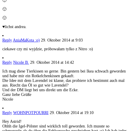
🙂
🙂
🙂
♥lichst andrea.
Reply
AniaMaKota :o)
29. Oktober 2014 at 9:03
ciekawe czy mi wyjdzie, próbowałam tylko z Nitro :o)
Reply
Nicole B.
29. Oktober 2014 at 14:42
Ich mag diese Tierkissen so gerne. Bin gestern bei Ikea schwach geworden
und habe mir ein Rotkelchenkissen gekauft.
Die Idee mit dem Lavendel ist klasse, das probiere ich bestimmt auch mal
aus. Riecht das Öl so gut wie Lavendel?
Und der DM liegt bei uns direkt um die Ecke.
Ganz liebe Grüße
Nicole
Reply
WOHNPOTPOURRI
29. Oktober 2014 at 19:10
Hey Astrid!
Ohhh die Igel-Pölster sind wirklich toll geworden. Ich musste so
schmunzeln als du über die Fehlversuche geschrieben hast ;o) Ich hab jedes