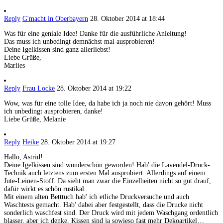
Reply
G'macht in Oberbayern
28. Oktober 2014 at 18:44
Was für eine geniale Idee! Danke für die ausführliche Anleitung!
Das muss ich unbedingt demnächst mal ausprobieren!
Deine Igelkissen sind ganz allerliebst!
Liebe Grüße,
Marlies
Reply
Frau Locke
28. Oktober 2014 at 19:22
Wow, was für eine tolle Idee, da habe ich ja noch nie davon gehört! Muss
ich unbedingt ausprobieren, danke!
Liebe Grüße, Melanie
Reply
Heike
28. Oktober 2014 at 19:27
Hallo, Astrid!
Deine Igelkissen sind wunderschön geworden! Hab' die Lavendel-Druck-
Technik auch letztens zum ersten Mal ausprobiert. Allerdings auf einem
Jute-Leinen-Stoff. Da sieht man zwar die Einzelheiten nicht so gut drauf,
dafür wirkt es schön rustikal.
Mit einem alten Betttuch hab' ich etliche Druckversuche und auch
Waschtests gemacht. Hab' dabei aber festgestellt, dass die Drucke nicht
sonderlich waschfest sind. Der Druck wird mit jedem Waschgang ordentlich
blasser, aber ich denke, Kissen sind ja sowieso fast mehr Dekoartikel…