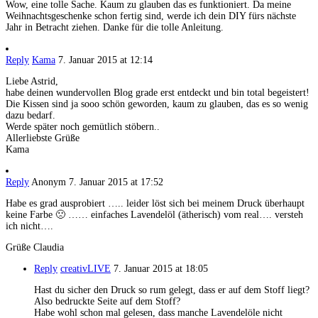
Wow, eine tolle Sache. Kaum zu glauben das es funktioniert. Da meine
Weihnachtsgeschenke schon fertig sind, werde ich dein DIY fürs nächste
Jahr in Betracht ziehen. Danke für die tolle Anleitung.
Reply
Kama
7. Januar 2015 at 12:14
Liebe Astrid,
habe deinen wundervollen Blog grade erst entdeckt und bin total begeistert!
Die Kissen sind ja sooo schön geworden, kaum zu glauben, das es so wenig
dazu bedarf.
Werde später noch gemütlich stöbern..
Allerliebste Grüße
Kama
Reply
Anonym
7. Januar 2015 at 17:52
Habe es grad ausprobiert ….. leider löst sich bei meinem Druck überhaupt
keine Farbe 🙁 …… einfaches Lavendelöl (ätherisch) vom real…. versteh
ich nicht….
Grüße Claudia
Reply
creativLIVE
7. Januar 2015 at 18:05
Hast du sicher den Druck so rum gelegt, dass er auf dem Stoff liegt?
Also bedruckte Seite auf dem Stoff?
Habe wohl schon mal gelesen, dass manche Lavendelöle nicht