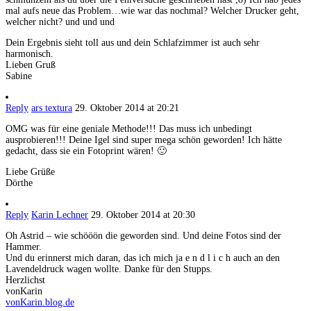
mal aufs neue das Problem…wie war das nochmal? Welcher Drucker geht,
welcher nicht? und und und
Dein Ergebnis sieht toll aus und dein Schlafzimmer ist auch sehr
harmonisch.
Lieben Gruß
Sabine
Reply
ars textura
29. Oktober 2014 at 20:21
OMG was für eine geniale Methode!!! Das muss ich unbedingt
ausprobieren!!! Deine Igel sind super mega schön geworden! Ich hätte
gedacht, dass sie ein Fotoprint wären! 🙂
Liebe Grüße
Dörthe
Reply
Karin Lechner
29. Oktober 2014 at 20:30
Oh Astrid – wie schööön die geworden sind. Und deine Fotos sind der
Hammer.
Und du erinnerst mich daran, das ich mich ja e n d l i c h auch an den
Lavendeldruck wagen wollte. Danke für den Stupps.
Herzlichst
vonKarin
vonKarin.blog.de