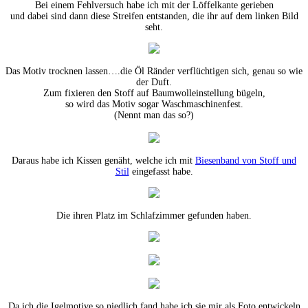
Bei einem Fehlversuch habe ich mit der Löffelkante gerieben
und dabei sind dann diese Streifen entstanden, die ihr auf dem linken Bild
seht.
Das Motiv trocknen lassen….die Öl Ränder verflüchtigen sich, genau so wie
der Duft.
Zum fixieren den Stoff auf Baumwolleinstellung bügeln,
so wird das Motiv sogar Waschmaschinenfest.
(Nennt man das so?)
Daraus habe ich Kissen genäht, welche ich mit
Biesenband von Stoff und
Stil
eingefasst habe.
Die ihren Platz im Schlafzimmer gefunden haben.
Da ich die Igelmotive so niedlich fand habe ich sie mir als Foto entwickeln