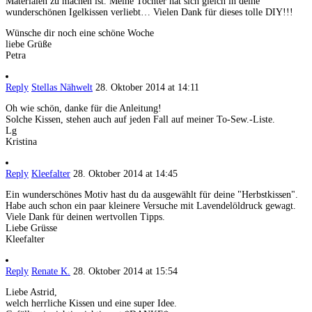
Materialen zu machen ist. Meine Tochter hat sich gleich in deine
wunderschönen Igelkissen verliebt… Vielen Dank für dieses tolle DIY!!!
Wünsche dir noch eine schöne Woche
liebe Grüße
Petra
Reply
Stellas Nähwelt
28. Oktober 2014 at 14:11
Oh wie schön, danke für die Anleitung!
Solche Kissen, stehen auch auf jeden Fall auf meiner To-Sew.-Liste.
Lg
Kristina
Reply
Kleefalter
28. Oktober 2014 at 14:45
Ein wunderschönes Motiv hast du da ausgewählt für deine "Herbstkissen".
Habe auch schon ein paar kleinere Versuche mit Lavendelöldruck gewagt.
Viele Dank für deinen wertvollen Tipps.
Liebe Grüsse
Kleefalter
Reply
Renate K.
28. Oktober 2014 at 15:54
Liebe Astrid,
welch herrliche Kissen und eine super Idee.