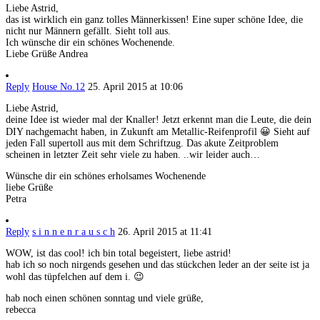
Liebe Astrid,
das ist wirklich ein ganz tolles Männerkissen! Eine super schöne Idee, die
nicht nur Männern gefällt. Sieht toll aus.
Ich wünsche dir ein schönes Wochenende.
Liebe Grüße Andrea
Reply
House No.12
25. April 2015 at 10:06
Liebe Astrid,
deine Idee ist wieder mal der Knaller! Jetzt erkennt man die Leute, die dein
DIY nachgemacht haben, in Zukunft am Metallic-Reifenprofil 😀 Sieht auf
jeden Fall supertoll aus mit dem Schriftzug. Das akute Zeitproblem
scheinen in letzter Zeit sehr viele zu haben. ..wir leider auch…
Wünsche dir ein schönes erholsames Wochenende
liebe Grüße
Petra
Reply
s i n n e n r a u s c h
26. April 2015 at 11:41
WOW, ist das cool! ich bin total begeistert, liebe astrid!
hab ich so noch nirgends gesehen und das stückchen leder an der seite ist ja
wohl das tüpfelchen auf dem i. 😉
hab noch einen schönen sonntag und viele grüße,
rebecca