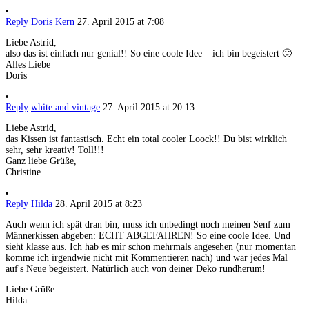
Reply
Doris Kern
27. April 2015 at 7:08
Liebe Astrid,
also das ist einfach nur genial!! So eine coole Idee – ich bin begeistert 🙂
Alles Liebe
Doris
Reply
white and vintage
27. April 2015 at 20:13
Liebe Astrid,
das Kissen ist fantastisch. Echt ein total cooler Loock!! Du bist wirklich
sehr, sehr kreativ! Toll!!!
Ganz liebe Grüße,
Christine
Reply
Hilda
28. April 2015 at 8:23
Auch wenn ich spät dran bin, muss ich unbedingt noch meinen Senf zum
Männerkissen abgeben: ECHT ABGEFAHREN! So eine coole Idee. Und
sieht klasse aus. Ich hab es mir schon mehrmals angesehen (nur momentan
komme ich irgendwie nicht mit Kommentieren nach) und war jedes Mal
auf's Neue begeistert. Natürlich auch von deiner Deko rundherum!
Liebe Grüße
Hilda