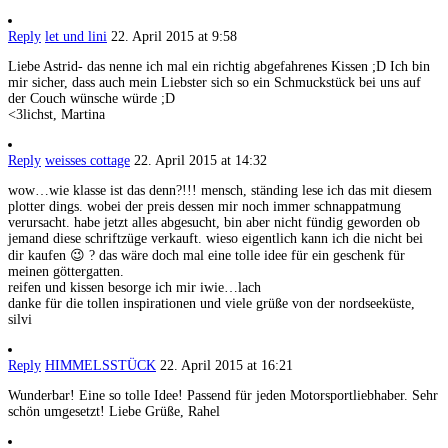
Reply
let und lini
22. April 2015 at 9:58
Liebe Astrid- das nenne ich mal ein richtig abgefahrenes Kissen ;D Ich bin
mir sicher, dass auch mein Liebster sich so ein Schmuckstück bei uns auf
der Couch wünsche würde ;D
<3lichst, Martina
Reply
weisses cottage
22. April 2015 at 14:32
wow…wie klasse ist das denn?!!! mensch, ständing lese ich das mit diesem
plotter dings. wobei der preis dessen mir noch immer schnappatmung
verursacht. habe jetzt alles abgesucht, bin aber nicht fündig geworden ob
jemand diese schriftzüge verkauft. wieso eigentlich kann ich die nicht bei
dir kaufen 😉 ? das wäre doch mal eine tolle idee für ein geschenk für
meinen göttergatten.
reifen und kissen besorge ich mir iwie…lach
danke für die tollen inspirationen und viele grüße von der nordseeküste,
silvi
Reply
HIMMELSSTÜCK
22. April 2015 at 16:21
Wunderbar! Eine so tolle Idee! Passend für jeden Motorsportliebhaber. Sehr
schön umgesetzt! Liebe Grüße, Rahel