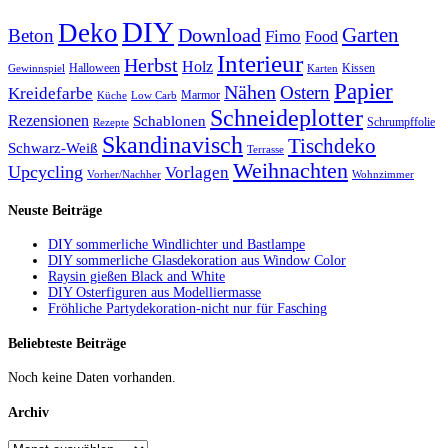
DIY
Deko
Garten
Download
Beton
Fimo
Food
Interieur
Herbst
Holz
Halloween
Kissen
Gewinnspiel
Karten
Papier
Nähen
Ostern
Kreidefarbe
Marmor
Küche
Low Carb
Schneideplotter
Rezensionen
Schablonen
Schrumpffolie
Rezepte
Skandinavisch
Tischdeko
Schwarz-Weiß
Terrasse
Weihnachten
Upcycling
Vorlagen
Vorher/Nachher
Wohnzimmer
Neuste Beiträge
DIY sommerliche Windlichter und Bastlampe
DIY sommerliche Glasdekoration aus Window Color
Raysin gießen Black and White
DIY Osterfiguren aus Modelliermasse
Fröhliche Partydekoration-nicht nur für Fasching
Beliebteste Beiträge
Noch keine Daten vorhanden.
Archiv