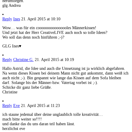
herumliegen.
glg Andrea
Reply
Ines
21. April 2015 at 10:10
Wow… was für ein cooooooooooooooles Männerkissen!
Und jetzt hat der Herr CreativeLIVE auch noch so tolle Ideen?
Wo soll das denn noch hinführen ;-)?
GLG Ines♥
Reply
Christine G.
21. April 2015 at 10:19
Hallo Astrid, die Idee und auch die Umsetzung ist ja wirklich abgefahren.
Na wenn dieses Kissen bei deinem Mann nicht gut ankommt, dann weiß ich
auch nicht ;-). Bin gespannt wie lange das Kissen auf dem Sofa bleiben
darf. Solange bis der Männer-bzw. Vatertag vorbei ist ;-).
Schicke dir ganz liebe Grüße.
Christine
Reply
Eve
21. April 2015 at 11:23
ich staune jedemal über deine unglaublich tolle kreativität…
mach bitte weiter so!!!!
und danke das du uns daran teil haben lässt.
herzlichst eve