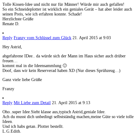
Tolle Kissen-Idee und nicht nur für Männer! Würde mir auch gefallen!
So ein Schneideplotter ist wirklich ein geniales Gerät – hat aber leider auch
seinen Preis, wie ich erfahren konnte. Schade!
Herzlichste Grüße
Renate D.
Reply
Franzy vom Schlüssel zum Glück
21. April 2015 at 9:03
Hey Astrid,
abgefahrene IDee.. da würde sich der Mann im Haus sicher auch drüber
freuen…
kommt mal in die Ideensammlung 🙂
Doof, dass wir kein Reserverad haben XD (Nur dieses Sprühzeug…)
Ganz viele liebe Grüße
Franzy
Reply
Mit Liebe zum Detail
21. April 2015 at 9:13
Oho..super Idee.Sieht klasse aus,typisch Astrid,geniale Idee.
Ach du musst dich unbedingt selbstständig machen,meine Güte so viele tolle
Ideen.
Und ich habs getan..Plotter bestellt.
L.G.Edith.