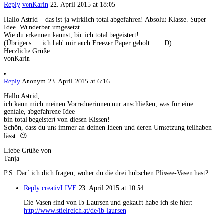
Reply
vonKarin
22. April 2015 at 18:05
Hallo Astrid – das ist ja wirklich total abgefahren! Absolut Klasse. Super
Idee. Wunderbar umgesetzt.
Wie du erkennen kannst, bin ich total begeistert!
(Übrigens … ich hab' mir auch Freezer Paper geholt …. :D)
Herzliche Grüße
vonKarin
Reply
Anonym
23. April 2015 at 6:16
Hallo Astrid,
ich kann mich meinen Vorrednerinnen nur anschließen, was für eine
geniale, abgefahrene Idee
bin total begeistert von diesen Kissen!
Schön, dass du uns immer an deinen Ideen und deren Umsetzung teilhaben
lässt. 😉
Liebe Grüße von
Tanja
P.S. Darf ich dich fragen, woher du die drei hübschen Plissee-Vasen hast?
Reply
creativLIVE
23. April 2015 at 10:54
Die Vasen sind von Ib Laursen und gekauft habe ich sie hier:
http://www.stielreich.at/de/ib-laursen