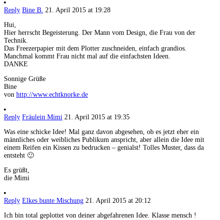
Reply
Bine B.
21. April 2015 at 19:28
Hui,
Hier herrscht Begeisterung. Der Mann vom Design, die Frau von der
Technik.
Das Freezerpapier mit dem Plotter zuschneiden, einfach grandios.
Manchmal kommt Frau nicht mal auf die einfachsten Ideen.
DANKE
Sonnige Grüße
Bine
von
http://www.echtknorke.de
Reply
Fräulein Mimi
21. April 2015 at 19:35
Was eine schicke Idee! Mal ganz davon abgesehen, ob es jetzt eher ein
männliches oder weibliches Publikum anspricht, aber allein die Idee mit
einem Reifen ein Kissen zu bedrucken – genialst! Tolles Muster, dass da
entsteht 🙂
Es grüßt,
die Mimi
Reply
Elkes bunte Mischung
21. April 2015 at 20:12
Ich bin total geplottet von deiner abgefahrenen Idee. Klasse mensch !