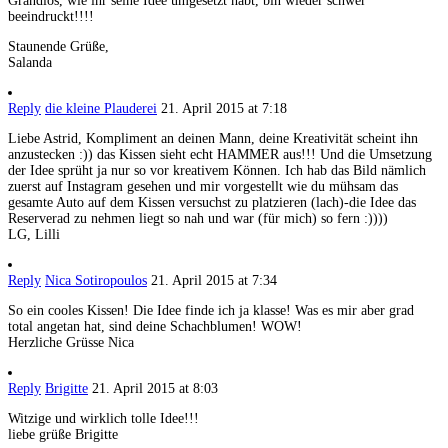
Grandios, wie ihr seine Idee umgesetzt habt, bin wieder schwer
beeindruckt!!!!
Staunende Grüße,
Salanda
Reply
die kleine Plauderei
21. April 2015 at 7:18
Liebe Astrid, Kompliment an deinen Mann, deine Kreativität scheint ihn
anzustecken :)) das Kissen sieht echt HAMMER aus!!! Und die Umsetzung
der Idee sprüht ja nur so vor kreativem Können. Ich hab das Bild nämlich
zuerst auf Instagram gesehen und mir vorgestellt wie du mühsam das
gesamte Auto auf dem Kissen versuchst zu platzieren (lach)-die Idee das
Reserverad zu nehmen liegt so nah und war (für mich) so fern :))))
LG, Lilli
Reply
Nica Sotiropoulos
21. April 2015 at 7:34
So ein cooles Kissen! Die Idee finde ich ja klasse! Was es mir aber grad
total angetan hat, sind deine Schachblumen! WOW!
Herzliche Grüsse Nica
Reply
Brigitte
21. April 2015 at 8:03
Witzige und wirklich tolle Idee!!!
liebe grüße Brigitte