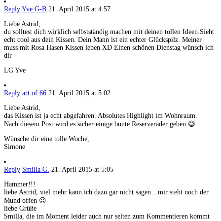
Reply
Yve G-B
21. April 2015 at 4:57
Liebe Astrid,
du solltest dich wirklich selbstständig machen mit deinen tollen Ideen.Sieht
echt cool aus dein Kissen. Dein Mann ist ein echter Glückspilz. Meiner
muss mit Rosa Hasen Kissen leben XD Einen schönen Dienstag wünsch ich
dir
LG Yve
Reply
art.of.66
21. April 2015 at 5:02
Liebe Astrid,
das Kissen ist ja echt abgefahren. Absolutes Highlight im Wohnraum.
Nach diesem Post wird es sicher einige bunte Reserveräder geben 😅
Wünsche dir eine tolle Woche,
Simone
Reply
Smilla G.
21. April 2015 at 5:05
Hammer!!!
liebe Astrid, viel mehr kann ich dazu gar nicht sagen…mir steht noch der
Mund offen 😉
liebe Grüße
Smilla, die im Moment leider auch nur selten zum Kommentieren kommt