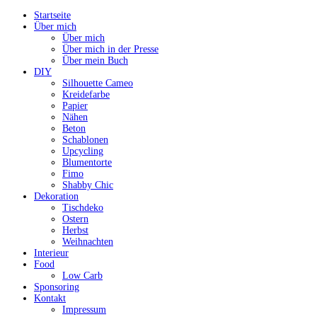
Startseite
Über mich
Über mich
Über mich in der Presse
Über mein Buch
DIY
Silhouette Cameo
Kreidefarbe
Papier
Nähen
Beton
Schablonen
Upcycling
Blumentorte
Fimo
Shabby Chic
Dekoration
Tischdeko
Ostern
Herbst
Weihnachten
Interieur
Food
Low Carb
Sponsoring
Kontakt
Impressum