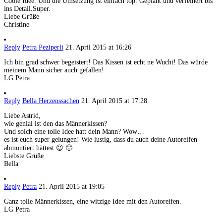
Coole Idee. Und die Umsetzung ist einfach top. Geplant und verfeinert bis
ins Detail.Super.
Liebe Grüße
Christine
Reply
Petra Peziperli
21. April 2015 at 16:26
Ich bin grad schwer begeistert! Das Kissen ist echt ne Wucht! Das würde
meinem Mann sicher auch gefallen!
LG Petra
Reply
Bella Herzenssachen
21. April 2015 at 17:28
Liebe Astrid,
wie genial ist den das Männerkissen?
Und solch eine tolle Idee hatt dein Mann? Wow…
es ist euch super gelungen! Wie lustig, dass du auch deine Autoreifen
abmontiert hättest 😉 🙂
Liebste Grüße
Bella
Reply
Petra
21. April 2015 at 19:05
Ganz tolle Männerkissen, eine witzige Idee mit den Autoreifen.
LG Petra