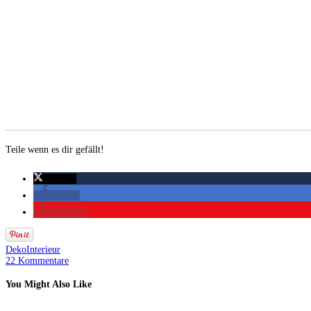
Teile wenn es dir gefällt!
twittern
teilen
merken
Deko
Interieur
22 Kommentare
You Might Also Like