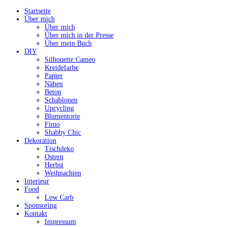
Startseite
Über mich
Über mich
Über mich in der Presse
Über mein Buch
DIY
Silhouette Cameo
Kreidefarbe
Papier
Nähen
Beton
Schablonen
Upcycling
Blumentorte
Fimo
Shabby Chic
Dekoration
Tischdeko
Ostern
Herbst
Weihnachten
Interieur
Food
Low Carb
Sponsoring
Kontakt
Impressum