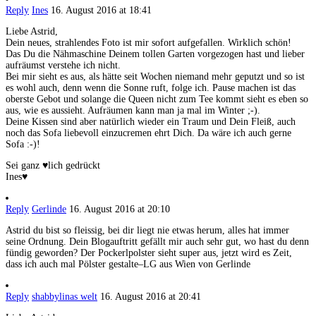
Reply
Ines
16. August 2016 at 18:41
Liebe Astrid,
Dein neues, strahlendes Foto ist mir sofort aufgefallen. Wirklich schön!
Das Du die Nähmaschine Deinem tollen Garten vorgezogen hast und lieber
aufräumst verstehe ich nicht.
Bei mir sieht es aus, als hätte seit Wochen niemand mehr geputzt und so ist
es wohl auch, denn wenn die Sonne ruft, folge ich. Pause machen ist das
oberste Gebot und solange die Queen nicht zum Tee kommt sieht es eben so
aus, wie es aussieht. Aufräumen kann man ja mal im Winter ;-).
Deine Kissen sind aber natürlich wieder ein Traum und Dein Fleiß, auch
noch das Sofa liebevoll einzucremen ehrt Dich. Da wäre ich auch gerne
Sofa :-)!
Sei ganz ♥lich gedrückt
Ines♥
Reply
Gerlinde
16. August 2016 at 20:10
Astrid du bist so fleissig, bei dir liegt nie etwas herum, alles hat immer
seine Ordnung. Dein Blogauftritt gefällt mir auch sehr gut, wo hast du denn
fündig geworden? Der Pockerlpolster sieht super aus, jetzt wird es Zeit,
dass ich auch mal Pölster gestalte–LG aus Wien von Gerlinde
Reply
shabbylinas welt
16. August 2016 at 20:41