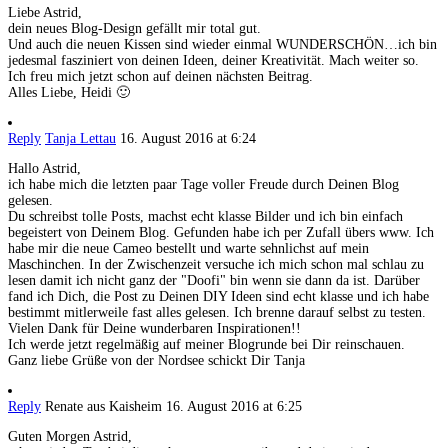
Liebe Astrid,
dein neues Blog-Design gefällt mir total gut.
Und auch die neuen Kissen sind wieder einmal WUNDERSCHÖN…ich bin
jedesmal fasziniert von deinen Ideen, deiner Kreativität. Mach weiter so.
Ich freu mich jetzt schon auf deinen nächsten Beitrag.
Alles Liebe, Heidi 🙂
Reply
Tanja Lettau
16. August 2016 at 6:24
Hallo Astrid,
ich habe mich die letzten paar Tage voller Freude durch Deinen Blog
gelesen.
Du schreibst tolle Posts, machst echt klasse Bilder und ich bin einfach
begeistert von Deinem Blog. Gefunden habe ich per Zufall übers www. Ich
habe mir die neue Cameo bestellt und warte sehnlichst auf mein
Maschinchen. In der Zwischenzeit versuche ich mich schon mal schlau zu
lesen damit ich nicht ganz der "Doofi" bin wenn sie dann da ist. Darüber
fand ich Dich, die Post zu Deinen DIY Ideen sind echt klasse und ich habe
bestimmt mitlerweile fast alles gelesen. Ich brenne darauf selbst zu testen.
Vielen Dank für Deine wunderbaren Inspirationen!!
Ich werde jetzt regelmäßig auf meiner Blogrunde bei Dir reinschauen.
Ganz liebe Grüße von der Nordsee schickt Dir Tanja
Reply
Renate aus Kaisheim
16. August 2016 at 6:25
Guten Morgen Astrid,