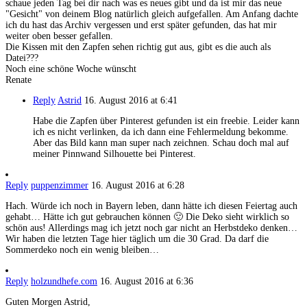
schaue jeden Tag bei dir nach was es neues gibt und da ist mir das neue
"Gesicht" von deinem Blog natürlich gleich aufgefallen. Am Anfang dachte
ich du hast das Archiv vergessen und erst später gefunden, das hat mir
weiter oben besser gefallen.
Die Kissen mit den Zapfen sehen richtig gut aus, gibt es die auch als
Datei???
Noch eine schöne Woche wünscht
Renate
Reply
Astrid
16. August 2016 at 6:41
Habe die Zapfen über Pinterest gefunden ist ein freebie. Leider kann
ich es nicht verlinken, da ich dann eine Fehlermeldung bekomme.
Aber das Bild kann man super nach zeichnen. Schau doch mal auf
meiner Pinnwand Silhouette bei Pinterest.
Reply
puppenzimmer
16. August 2016 at 6:28
Hach. Würde ich noch in Bayern leben, dann hätte ich diesen Feiertag auch
gehabt… Hätte ich gut gebrauchen können 🙂 Die Deko sieht wirklich so
schön aus! Allerdings mag ich jetzt noch gar nicht an Herbstdeko denken…
Wir haben die letzten Tage hier täglich um die 30 Grad. Da darf die
Sommerdeko noch ein wenig bleiben…
Reply
holzundhefe.com
16. August 2016 at 6:36
Guten Morgen Astrid,