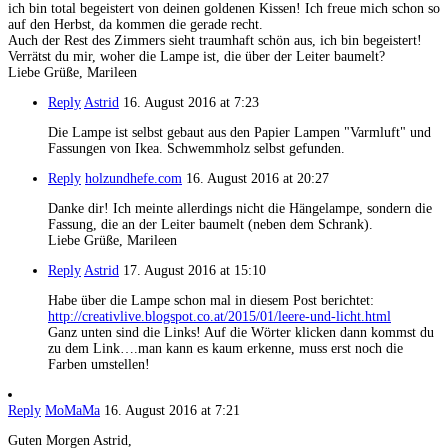
ich bin total begeistert von deinen goldenen Kissen! Ich freue mich schon so
auf den Herbst, da kommen die gerade recht.
Auch der Rest des Zimmers sieht traumhaft schön aus, ich bin begeistert!
Verrätst du mir, woher die Lampe ist, die über der Leiter baumelt?
Liebe Grüße, Marileen
Reply
Astrid
16. August 2016 at 7:23
Die Lampe ist selbst gebaut aus den Papier Lampen "Varmluft" und
Fassungen von Ikea. Schwemmholz selbst gefunden.
Reply
holzundhefe.com
16. August 2016 at 20:27
Danke dir! Ich meinte allerdings nicht die Hängelampe, sondern die
Fassung, die an der Leiter baumelt (neben dem Schrank).
Liebe Grüße, Marileen
Reply
Astrid
17. August 2016 at 15:10
Habe über die Lampe schon mal in diesem Post berichtet:
http://creativlive.blogspot.co.at/2015/01/leere-und-licht.html
Ganz unten sind die Links! Auf die Wörter klicken dann kommst du
zu dem Link….man kann es kaum erkenne, muss erst noch die
Farben umstellen!
Reply
MoMaMa
16. August 2016 at 7:21
Guten Morgen Astrid,