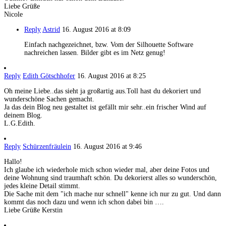
Liebe Grüße
Nicole
Reply
Astrid
16. August 2016 at 8:09
Einfach nachgezeichnet, bzw. Vom der Silhouette Software
nachreichen lassen. Bilder gibt es im Netz genug!
Reply
Edith Götschhofer
16. August 2016 at 8:25
Oh meine Liebe..das sieht ja großartig aus.Toll hast du dekoriert und
wunderschöne Sachen gemacht.
Ja das dein Blog neu gestaltet ist gefällt mir sehr..ein frischer Wind auf
deinem Blog.
L.G.Edith.
Reply
Schürzenfräulein
16. August 2016 at 9:46
Hallo!
Ich glaube ich wiederhole mich schon wieder mal, aber deine Fotos und
deine Wohnung sind traumhaft schön. Du dekorierst alles so wunderschön,
jedes kleine Detail stimmt.
Die Sache mit dem "ich mache nur schnell" kenne ich nur zu gut. Und dann
kommt das noch dazu und wenn ich schon dabei bin ….
Liebe Grüße Kerstin