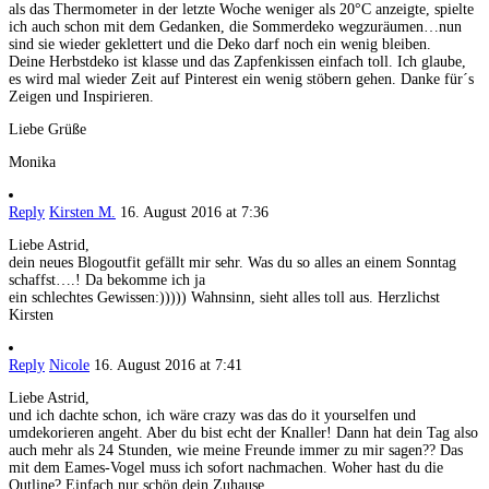
als das Thermometer in der letzte Woche weniger als 20°C anzeigte, spielte
ich auch schon mit dem Gedanken, die Sommerdeko wegzuräumen…nun
sind sie wieder geklettert und die Deko darf noch ein wenig bleiben.
Deine Herbstdeko ist klasse und das Zapfenkissen einfach toll. Ich glaube,
es wird mal wieder Zeit auf Pinterest ein wenig stöbern gehen. Danke für´s
Zeigen und Inspirieren.
Liebe Grüße
Monika
Reply
Kirsten M.
16. August 2016 at 7:36
Liebe Astrid,
dein neues Blogoutfit gefällt mir sehr. Was du so alles an einem Sonntag
schaffst….! Da bekomme ich ja
ein schlechtes Gewissen:))))) Wahnsinn, sieht alles toll aus. Herzlichst
Kirsten
Reply
Nicole
16. August 2016 at 7:41
Liebe Astrid,
und ich dachte schon, ich wäre crazy was das do it yourselfen und
umdekorieren angeht. Aber du bist echt der Knaller! Dann hat dein Tag also
auch mehr als 24 Stunden, wie meine Freunde immer zu mir sagen?? Das
mit dem Eames-Vogel muss ich sofort nachmachen. Woher hast du die
Outline? Einfach nur schön dein Zuhause.