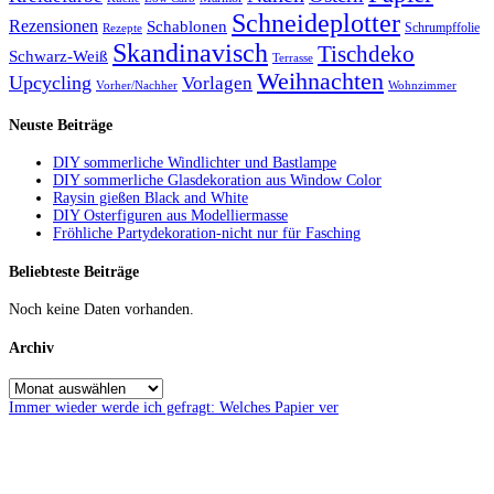
Schneideplotter
Rezensionen
Schablonen
Schrumpffolie
Rezepte
Skandinavisch
Tischdeko
Schwarz-Weiß
Terrasse
Weihnachten
Upcycling
Vorlagen
Vorher/Nachher
Wohnzimmer
Neuste Beiträge
DIY sommerliche Windlichter und Bastlampe
DIY sommerliche Glasdekoration aus Window Color
Raysin gießen Black and White
DIY Osterfiguren aus Modelliermasse
Fröhliche Partydekoration-nicht nur für Fasching
Beliebteste Beiträge
Noch keine Daten vorhanden.
Archiv
Immer wieder werde ich gefragt: Welches Papier ver