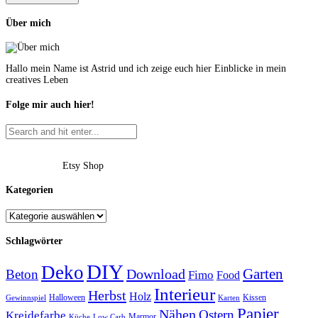
Über mich
Hallo mein Name ist Astrid und ich zeige euch hier Einblicke in mein
creatives Leben
Folge mir auch hier!
Etsy Shop
Kategorien
Schlagwörter
DIY
Deko
Garten
Download
Beton
Fimo
Food
Interieur
Herbst
Holz
Halloween
Kissen
Gewinnspiel
Karten
Papier
Nähen
Ostern
Kreidefarbe
Marmor
Küche
Low Carb