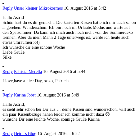
Reply
Unser kleiner Mikrokosmos
16. August 2016 at 5:42
Hallo Astrid
Schön hast du es dir gemacht. Die karierten Kissen hatte ich mir auch schon
angesehen. Wunderschön. Ich bin noch im Urlaubs Modus und warte auf
den Spätsommer. Da kann ich mich auch noch nicht von der Sommerdeko
trennen. Aber da mein Mann 2 Tage unterwegs ist, werde ich heute auch
etwas umräumen ;o))
Ich wünsche dir eine schöne Woche
Liebe Grüße
Silke
Reply
Patricia Merella
16. August 2016 at 5:44
I love,have a nice Day, xoxo, Patricia
Reply
Karina Jobst
16. August 2016 at 5:49
Hallo Astrid,
es sieht sehr schön bei Dir aus…. deine Kissen sind wunderschön, will auch
ein paar Kissenbezüge nähen leider ich komme nicht dazu 🙁
wünsche Dir eine leichte Woche, sonnige Grüße Karina
Reply
Heidi´s Blog
16. August 2016 at 6:22