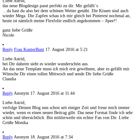
Liebe Astrid,
das neue Blogdesign passt perfekt zu dir. Mir gefällt´s.
…da hast du also bei dem schönen Wetter genäht. Die Kissen sind auch
wieder Mega. Die Zapfen schau ich mir gleich bei Pinterest nochmal an,
heute ist nämlich meine Flexfolie endlich angekommen – Jipee!!
ganz liebe Grüße
Nicole
Reply
Frau KunterBunt
17. August 2016 at 5:21
Liebe Astrid,
bei Dir daheim sieht es wieder wunderschön aus.
An das neue Template muss ich mich erst gewöhnen, aber es gefällt mir.
Wünsche Dir einen tollen Mittwoch und sende Dir liebe Grüße
Claudia
Reply
Anonym
17. August 2016 at 11:44
Liebe Astrid,
verfolge Deinen Blog nun schon seit einiger Zeit und freue mich immer
wieder, wenn es einen neuen Beitrag gibt. Das neue Format finde ich sehr
schön und übersichtlich. Bin mittlerweile ein echter Fan von Dir. Liebe
Grüße Monika
Reply
Anonym
18. August 2016 at 7:34