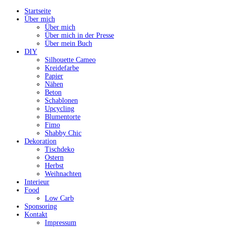
Startseite
Über mich
Über mich
Über mich in der Presse
Über mein Buch
DIY
Silhouette Cameo
Kreidefarbe
Papier
Nähen
Beton
Schablonen
Upcycling
Blumentorte
Fimo
Shabby Chic
Dekoration
Tischdeko
Ostern
Herbst
Weihnachten
Interieur
Food
Low Carb
Sponsoring
Kontakt
Impressum