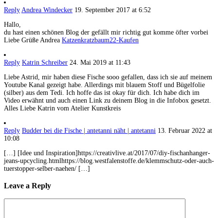
Reply
Andrea Windecker
19. September 2017 at 6:52
Hallo,
du hast einen schönen Blog der gefällt mir richtig gut komme öfter vorbei
Liebe Grüße Andrea
Katzenkratzbaum22-Kaufen
Reply
Katrin Schreiber
24. Mai 2019 at 11:43
Liebe Astrid, mir haben diese Fische sooo gefallen, dass ich sie auf meinem
Youtube Kanal gezeigt habe. Allerdings mit blauem Stoff und Bügelfolie
(silber) aus dem Tedi. Ich hoffe das ist okay für dich. Ich habe dich im
Video erwähnt und auch einen Link zu deinem Blog in die Infobox gesetzt.
Alles Liebe Katrin vom Atelier Kunstkreis
Reply
Budder bei die Fische | antetanni näht | antetanni
13. Februar 2022 at
10:08
[…] [Idee und Inspiration]https://creativlive.at/2017/07/diy-fischanhanger-
jeans-upcycling.htmlhttps://blog.westfalenstoffe.de/klemmschutz-oder-auch-
tuerstopper-selber-naehen/ […]
Leave a Reply