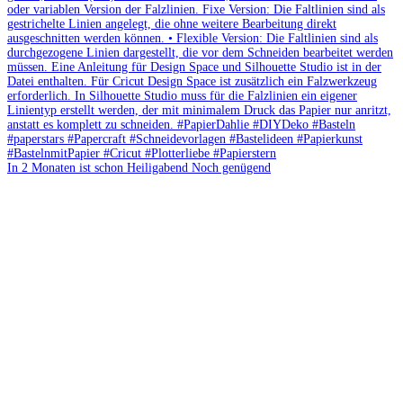
In 2 Monaten ist schon Heiligabend Noch genügend