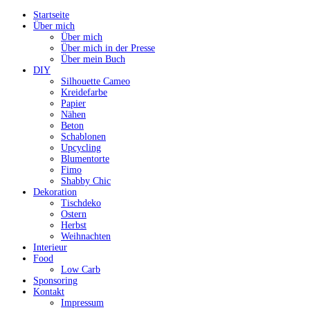
Startseite
Über mich
Über mich
Über mich in der Presse
Über mein Buch
DIY
Silhouette Cameo
Kreidefarbe
Papier
Nähen
Beton
Schablonen
Upcycling
Blumentorte
Fimo
Shabby Chic
Dekoration
Tischdeko
Ostern
Herbst
Weihnachten
Interieur
Food
Low Carb
Sponsoring
Kontakt
Impressum