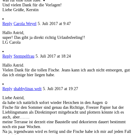
was für eine tolle Idee. ♥
Und vielen Dank für die Vorlagen!
Liebe Grüße, Kerstin
Reply
Carola Weyel
5. Juli 2017 at 9:47
Hallo Astrid,
super! Das gibt ja direkt richtig Urlaubsfeeling!!
LG Carola
Reply
Stempelfrau
5. Juli 2017 at 18:24
Hallo Astrid.
Vielen Dank für die tollen Fische. Jeans kann ich auch nicht entsorgen, gut
das ich einige hier liegen habe.
Reply
shabbylinas welt
5. Juli 2017 at 19:27
Liebe Astrid,
da habe ich natürlich sofort wieder Herzchen in den Augen ☺
Fische für den Sommer sind genau das Richtige, Freezer Papier hat der
Lieblingsmann als Direktimport mitgebracht und plottern könnte ich es
auch, aber…….
meine Terrasse ist derzeit eine Baustelle und dekorieren dauert bestimmt
noch ein paar Wochen.
Na ja, irgendwann wird es fertig und die Fische habe ich mir auf jeden Fall