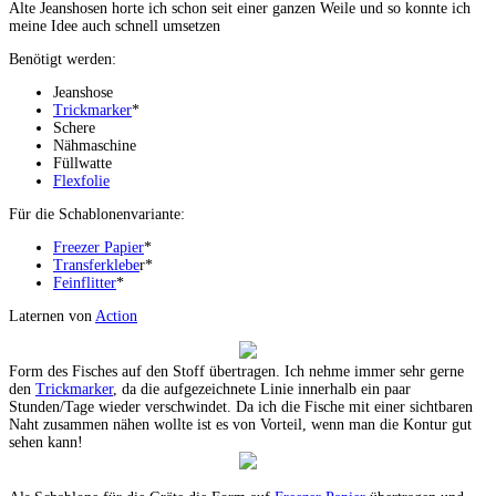
Alte Jeanshosen horte ich schon seit einer ganzen Weile und so konnte ich
meine Idee auch schnell umsetzen
Benötigt werden:
Jeanshose
Trickmarker
*
Schere
Nähmaschine
Füllwatte
Flexfolie
Für die Schablonenvariante:
Freezer Papier
*
Transferklebe
r*
Feinflitter
*
Laternen von
Action
Form des Fisches auf den Stoff übertragen. Ich nehme immer sehr gerne
den
Trickmarker
, da die aufgezeichnete Linie innerhalb ein paar
Stunden/Tage wieder verschwindet. Da ich die Fische mit einer sichtbaren
Naht zusammen nähen wollte ist es von Vorteil, wenn man die Kontur gut
sehen kann!