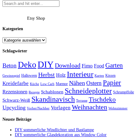
Etsy Shop
Kategorien
Schlagwörter
DIY
Deko
Garten
Download
Beton
Fimo
Food
Interieur
Herbst
Holz
Halloween
Kissen
Gewinnspiel
Karten
Papier
Nähen
Ostern
Kreidefarbe
Marmor
Küche
Low Carb
Schneideplotter
Rezensionen
Schablonen
Schrumpffolie
Rezepte
Skandinavisch
Tischdeko
Schwarz-Weiß
Terrasse
Weihnachten
Upcycling
Vorlagen
Vorher/Nachher
Wohnzimmer
Neuste Beiträge
DIY sommerliche Windlichter und Bastlampe
DIY sommerliche Glasdekoration aus Window Color