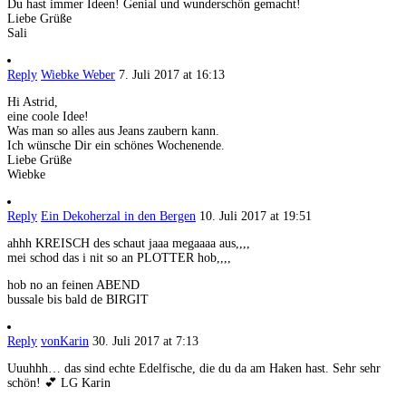
Du hast immer Ideen! Genial und wunderschön gemacht!
Liebe Grüße
Sali
Reply
Wiebke Weber
7. Juli 2017 at 16:13
Hi Astrid,
eine coole Idee!
Was man so alles aus Jeans zaubern kann.
Ich wünsche Dir ein schönes Wochenende.
Liebe Grüße
Wiebke
Reply
Ein Dekoherzal in den Bergen
10. Juli 2017 at 19:51
ahhh KREISCH des schaut jaaa megaaaa aus,,,,
mei schod das i nit so an PLOTTER hob,,,,
hob no an feinen ABEND
bussale bis bald de BIRGIT
Reply
vonKarin
30. Juli 2017 at 7:13
Uuuhhh… das sind echte Edelfische, die du da am Haken hast. Sehr sehr
schön! 💕 LG Karin