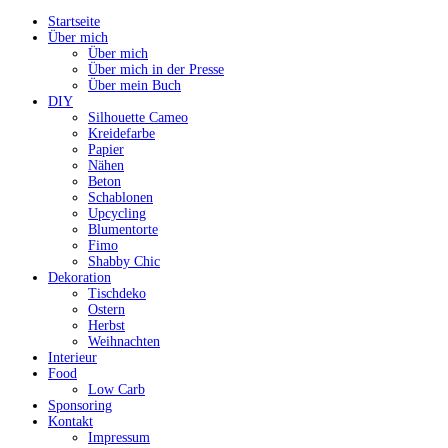
Startseite
Über mich
Über mich
Über mich in der Presse
Über mein Buch
DIY
Silhouette Cameo
Kreidefarbe
Papier
Nähen
Beton
Schablonen
Upcycling
Blumentorte
Fimo
Shabby Chic
Dekoration
Tischdeko
Ostern
Herbst
Weihnachten
Interieur
Food
Low Carb
Sponsoring
Kontakt
Impressum