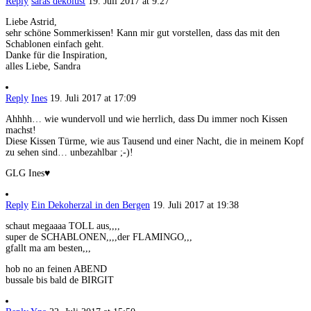
Reply
saras dekolust
19. Juli 2017 at 9:27
Liebe Astrid,
sehr schöne Sommerkissen! Kann mir gut vorstellen, dass das mit den
Schablonen einfach geht.
Danke für die Inspiration,
alles Liebe, Sandra
Reply
Ines
19. Juli 2017 at 17:09
Ahhhh… wie wundervoll und wie herrlich, dass Du immer noch Kissen
machst!
Diese Kissen Türme, wie aus Tausend und einer Nacht, die in meinem Kopf
zu sehen sind… unbezahlbar ;-)!
GLG Ines♥
Reply
Ein Dekoherzal in den Bergen
19. Juli 2017 at 19:38
schaut megaaaa TOLL aus,,,,
super de SCHABLONEN,,,,der FLAMINGO,,,
gfallt ma am besten,,,
hob no an feinen ABEND
bussale bis bald de BIRGIT