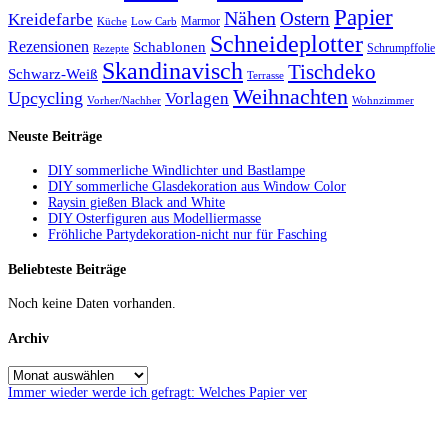
Papier
Nähen
Ostern
Kreidefarbe
Marmor
Küche
Low Carb
Schneideplotter
Rezensionen
Schablonen
Schrumpffolie
Rezepte
Skandinavisch
Tischdeko
Schwarz-Weiß
Terrasse
Weihnachten
Upcycling
Vorlagen
Vorher/Nachher
Wohnzimmer
Neuste Beiträge
DIY sommerliche Windlichter und Bastlampe
DIY sommerliche Glasdekoration aus Window Color
Raysin gießen Black and White
DIY Osterfiguren aus Modelliermasse
Fröhliche Partydekoration-nicht nur für Fasching
Beliebteste Beiträge
Noch keine Daten vorhanden.
Archiv
Immer wieder werde ich gefragt: Welches Papier ver