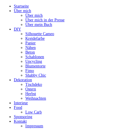
Startseite
Über mich
Über mich
Über mich in der Presse
Über mein Buch
DIY
Silhouette Cameo
Kreidefarbe
Papier
Nähen
Beton
Schablonen
Upcycling
Blumentorte
Fimo
Shabby Chic
Dekoration
Tischdeko
Ostern
Herbst
Weihnachten
Interieur
Food
Low Carb
Sponsoring
Kontakt
Impressum