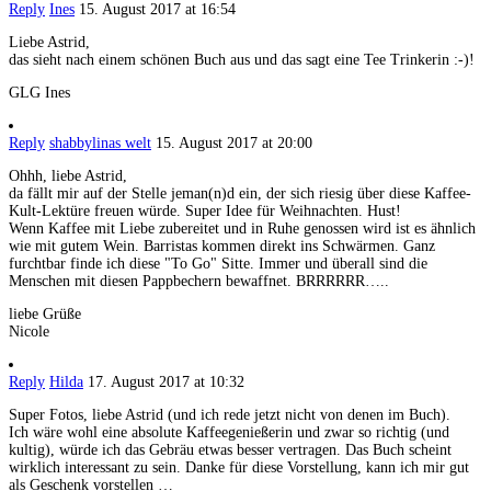
Reply
Ines
15. August 2017 at 16:54
Liebe Astrid,
das sieht nach einem schönen Buch aus und das sagt eine Tee Trinkerin :-)!
GLG Ines
Reply
shabbylinas welt
15. August 2017 at 20:00
Ohhh, liebe Astrid,
da fällt mir auf der Stelle jeman(n)d ein, der sich riesig über diese Kaffee-
Kult-Lektüre freuen würde. Super Idee für Weihnachten. Hust!
Wenn Kaffee mit Liebe zubereitet und in Ruhe genossen wird ist es ähnlich
wie mit gutem Wein. Barristas kommen direkt ins Schwärmen. Ganz
furchtbar finde ich diese "To Go" Sitte. Immer und überall sind die
Menschen mit diesen Pappbechern bewaffnet. BRRRRRR…..
liebe Grüße
Nicole
Reply
Hilda
17. August 2017 at 10:32
Super Fotos, liebe Astrid (und ich rede jetzt nicht von denen im Buch).
Ich wäre wohl eine absolute Kaffeegenießerin und zwar so richtig (und
kultig), würde ich das Gebräu etwas besser vertragen. Das Buch scheint
wirklich interessant zu sein. Danke für diese Vorstellung, kann ich mir gut
als Geschenk vorstellen …