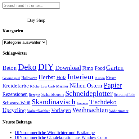
Etsy Shop
Kategorien
Schlagwörter
DIY
Deko
Garten
Download
Beton
Fimo
Food
Interieur
Herbst
Holz
Halloween
Kissen
Gewinnspiel
Karten
Papier
Nähen
Ostern
Kreidefarbe
Marmor
Küche
Low Carb
Schneideplotter
Rezensionen
Schablonen
Schrumpffolie
Rezepte
Skandinavisch
Tischdeko
Schwarz-Weiß
Terrasse
Weihnachten
Upcycling
Vorlagen
Vorher/Nachher
Wohnzimmer
Neuste Beiträge
DIY sommerliche Windlichter und Bastlampe
DIY sommerliche Glasdekoration aus Window Color