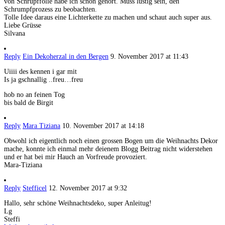
von Schrupffolie habe ich schon gehört. Muss lustig sein, den
Schrumpfprozess zu beobachten.
Tolle Idee daraus eine Lichterkette zu machen und schaut auch super aus.
Liebe Grüsse
Silvana
Reply
Ein Dekoherzal in den Bergen
9. November 2017 at 11:43
Uiiii des kennen i gar mit
Is ja gschnallig ..freu…freu
hob no an feinen Tog
bis bald de Birgit
Reply
Mara Tiziana
10. November 2017 at 14:18
Obwohl ich eigentlich noch einen grossen Bogen um die Weihnachts Dekor
mache, konnte ich einmal mehr deienem Blogg Beitrag nicht widerstehen
und er hat bei mir Hauch an Vorfreude provoziert.
Mara-Tiziana
Reply
Stefficel
12. November 2017 at 9:32
Hallo, sehr schöne Weihnachtsdeko, super Anleitug!
Lg
Steffi