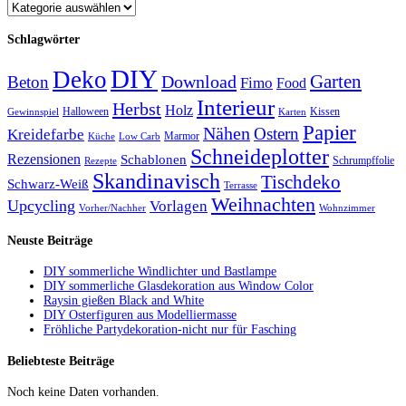
Schlagwörter
DIY
Deko
Garten
Download
Beton
Fimo
Food
Interieur
Herbst
Holz
Halloween
Kissen
Gewinnspiel
Karten
Papier
Nähen
Ostern
Kreidefarbe
Marmor
Küche
Low Carb
Schneideplotter
Rezensionen
Schablonen
Schrumpffolie
Rezepte
Skandinavisch
Tischdeko
Schwarz-Weiß
Terrasse
Weihnachten
Upcycling
Vorlagen
Vorher/Nachher
Wohnzimmer
Neuste Beiträge
DIY sommerliche Windlichter und Bastlampe
DIY sommerliche Glasdekoration aus Window Color
Raysin gießen Black and White
DIY Osterfiguren aus Modelliermasse
Fröhliche Partydekoration-nicht nur für Fasching
Beliebteste Beiträge
Noch keine Daten vorhanden.