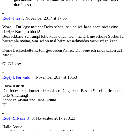
genommen und hatte hinterher ein Loch wo noch gut ein Band
durchpasst.
Reply
Ines
7. November 2017 at 17:36
Wow… Du legst mit der Deko schon los und ich habe noch nicht eine
einzige Karte, schluck!
Bedruckbare Schrumpffolie kannte ich noch nicht. Eine schöne Sache. Ich
bestemple meine, was schon mal beim Ausschneiden verwischen kann
leider.
Deine Lichterkette ist toll geworden Astrid. Da freue ich mich schon auf
Mehr!
GLG Ines♥
Reply
Efeu wald
7. November 2017 at 18:58
Liebe Astrid!!
Du findest echt immer die coolsten Dinge zum Basteln!! Tolle Idee und
tolle Anleitung!
Schönen Abend und liebe Grüße
Ulla
Reply
Silvana R.
8. November 2017 at 0:23
Hallo Astrid,