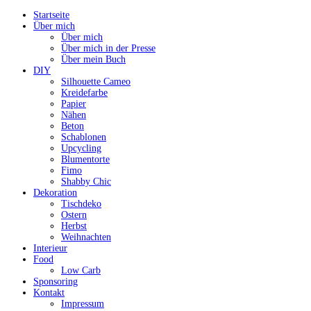
Startseite
Über mich
Über mich
Über mich in der Presse
Über mein Buch
DIY
Silhouette Cameo
Kreidefarbe
Papier
Nähen
Beton
Schablonen
Upcycling
Blumentorte
Fimo
Shabby Chic
Dekoration
Tischdeko
Ostern
Herbst
Weihnachten
Interieur
Food
Low Carb
Sponsoring
Kontakt
Impressum