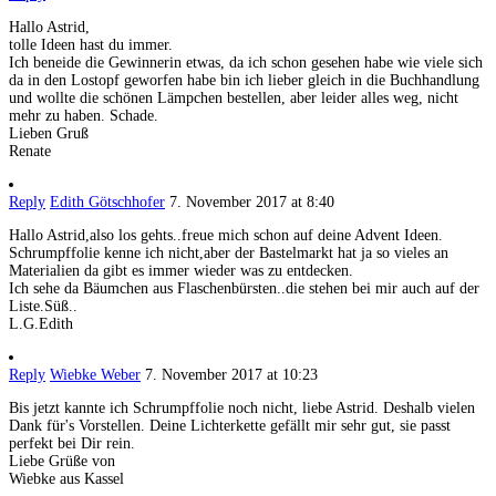
Hallo Astrid,
tolle Ideen hast du immer.
Ich beneide die Gewinnerin etwas, da ich schon gesehen habe wie viele sich
da in den Lostopf geworfen habe bin ich lieber gleich in die Buchhandlung
und wollte die schönen Lämpchen bestellen, aber leider alles weg, nicht
mehr zu haben. Schade.
Lieben Gruß
Renate
Reply
Edith Götschhofer
7. November 2017 at 8:40
Hallo Astrid,also los gehts..freue mich schon auf deine Advent Ideen.
Schrumpffolie kenne ich nicht,aber der Bastelmarkt hat ja so vieles an
Materialien da gibt es immer wieder was zu entdecken.
Ich sehe da Bäumchen aus Flaschenbürsten..die stehen bei mir auch auf der
Liste.Süß..
L.G.Edith
Reply
Wiebke Weber
7. November 2017 at 10:23
Bis jetzt kannte ich Schrumpffolie noch nicht, liebe Astrid. Deshalb vielen
Dank für's Vorstellen. Deine Lichterkette gefällt mir sehr gut, sie passt
perfekt bei Dir rein.
Liebe Grüße von
Wiebke aus Kassel