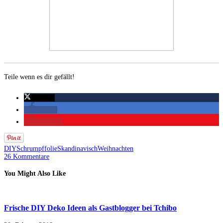
Teile wenn es dir gefällt!
twittern
teilen
merken
DIY
Schrumpffolie
Skandinavisch
Weihnachten
26 Kommentare
You Might Also Like
Frische DIY Deko Ideen als Gastblogger bei Tchibo