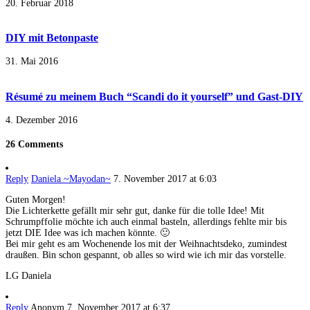
20. Februar 2018
DIY mit Betonpaste
31. Mai 2016
Ré­su­mé zu meinem Buch “Scandi do it yourself” und Gast-DIY
4. Dezember 2016
26 Comments
Reply
Daniela ~Mayodan~
7. November 2017 at 6:03
Guten Morgen!
Die Lichterkette gefällt mir sehr gut, danke für die tolle Idee! Mit
Schrumpffolie möchte ich auch einmal basteln, allerdings fehlte mir bis
jetzt DIE Idee was ich machen könnte. 🙂
Bei mir geht es am Wochenende los mit der Weihnachtsdeko, zumindest
draußen. Bin schon gespannt, ob alles so wird wie ich mir das vorstelle.
LG Daniela
Reply
Anonym
7. November 2017 at 6:37