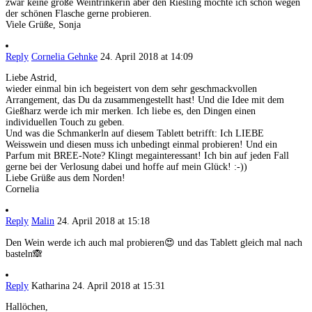
zwar keine große Weintrinkerin aber den Riesling möchte ich schon wegen
der schönen Flasche gerne probieren.
Viele Grüße, Sonja
Reply
Cornelia Gehnke
24. April 2018 at 14:09
Liebe Astrid,
wieder einmal bin ich begeistert von dem sehr geschmackvollen
Arrangement, das Du da zusammengestellt hast! Und die Idee mit dem
Gießharz werde ich mir merken. Ich liebe es, den Dingen einen
individuellen Touch zu geben.
Und was die Schmankerln auf diesem Tablett betrifft: Ich LIEBE
Weisswein und diesen muss ich unbedingt einmal probieren! Und ein
Parfum mit BREE-Note? Klingt megainteressant! Ich bin auf jeden Fall
gerne bei der Verlosung dabei und hoffe auf mein Glück! :-))
Liebe Grüße aus dem Norden!
Cornelia
Reply
Malin
24. April 2018 at 15:18
Den Wein werde ich auch mal probieren😍 und das Tablett gleich mal nach
basteln🙈
Reply
Katharina
24. April 2018 at 15:31
Hallöchen,