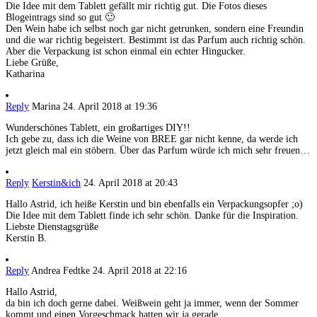
Die Idee mit dem Tablett gefällt mir richtig gut. Die Fotos dieses
Blogeintrags sind so gut 🙂
Den Wein habe ich selbst noch gar nicht getrunken, sondern eine Freundin
und die war richtig begeistert. Bestimmt ist das Parfum auch richtig schön.
Aber die Verpackung ist schon einmal ein echter Hingucker.
Liebe Grüße,
Katharina
Reply
Marina
24. April 2018 at 19:36
Wunderschönes Tablett, ein großartiges DIY!!
Ich gebe zu, dass ich die Weine von BREE gar nicht kenne, da werde ich
jetzt gleich mal ein stöbern. Über das Parfum würde ich mich sehr freuen…
Reply
Kerstin&ich
24. April 2018 at 20:43
Hallo Astrid, ich heiße Kerstin und bin ebenfalls ein Verpackungsopfer ;o)
Die Idee mit dem Tablett finde ich sehr schön. Danke für die Inspiration.
Liebste Dienstagsgrüße
Kerstin B.
Reply
Andrea Fedtke
24. April 2018 at 22:16
Hallo Astrid,
da bin ich doch gerne dabei. Weißwein geht ja immer, wenn der Sommer
kommt und einen Vorgeschmack hatten wir ja gerade.