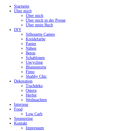
Startseite
Über mich
Über mich
Über mich in der Presse
Über mein Buch
DIY
Silhouette Cameo
Kreidefarbe
Papier
Nähen
Beton
Schablonen
Upcycling
Blumentorte
Fimo
Shabby Chic
Dekoration
Tischdeko
Ostern
Herbst
Weihnachten
Interieur
Food
Low Carb
Sponsoring
Kontakt
Impressum