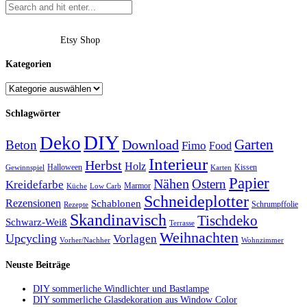
Etsy Shop
Kategorien
Schlagwörter
DIY
Deko
Garten
Download
Beton
Fimo
Food
Interieur
Herbst
Holz
Halloween
Kissen
Gewinnspiel
Karten
Papier
Nähen
Ostern
Kreidefarbe
Marmor
Küche
Low Carb
Schneideplotter
Rezensionen
Schablonen
Schrumpffolie
Rezepte
Skandinavisch
Tischdeko
Schwarz-Weiß
Terrasse
Weihnachten
Upcycling
Vorlagen
Vorher/Nachher
Wohnzimmer
Neuste Beiträge
DIY sommerliche Windlichter und Bastlampe
DIY sommerliche Glasdekoration aus Window Color