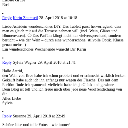
Liebste Grüße
Rosi
Reply
Karin Zaumseil
28. April 2018 at 10:18
Liebe Astridein wunderschönes DIY. Das Tablett passt hervorragend, dass
man es gleich mit auf die Terrasse nehmen will (incl. Wein, Gläser und
Blumenvasen). 🙂 Das Parfüm klingt nicht nur vielversprechend, sondern
besticht – wie der Wein – durch eine wunderschöne, stilvolle Optik. Klasse,
genau meins :).
Ein wunderschönes Wochenende wünscht Dir Karin
Reply
Sylvia Wagner
29. April 2018 at 21:41
Hallo Astrid,
den Wein von Bree habe ich schon probiert und er schmeckt wirklich lecker.
Gekauft habe auch ich ihn anfangs nur wegen der Flasche. Das mit dem
Parfüm finde ich spannend, vielleicht habe ich ja Glück und gewinne.
Dein Blog ist toll und ich freue mich über jede neue Veröffentlichung von
dir.
Alles Liebe
Sylvia
Reply
Susanne
29. April 2018 at 22:49
Schöne Idee und tolle Fotos – wie immer!