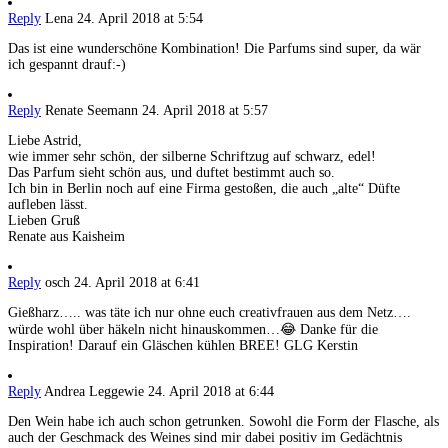
Reply
Lena
24. April 2018 at 5:54
Das ist eine wunderschöne Kombination! Die Parfums sind super, da wär
ich gespannt drauf:-)
Reply
Renate Seemann
24. April 2018 at 5:57
Liebe Astrid,
wie immer sehr schön, der silberne Schriftzug auf schwarz, edel!
Das Parfum sieht schön aus, und duftet bestimmt auch so.
Ich bin in Berlin noch auf eine Firma gestoßen, die auch „alte“ Düfte
aufleben lässt.
Lieben Gruß
Renate aus Kaisheim
Reply
osch
24. April 2018 at 6:41
Gießharz….. was täte ich nur ohne euch creativfrauen aus dem Netz….
würde wohl über häkeln nicht hinauskommen…😂 Danke für die
Inspiration! Darauf ein Gläschen kühlen BREE! GLG Kerstin
Reply
Andrea Leggewie
24. April 2018 at 6:44
Den Wein habe ich auch schon getrunken. Sowohl die Form der Flasche, als
auch der Geschmack des Weines sind mir dabei positiv im Gedächtnis