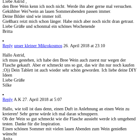
Liebe Astrid ,
den Bree Wein kenn ich noch nicht. Werde ihn aber gerne mal versuchen.
Gekühlter Wei?wein an lauen Sommerabenden passen immer.
Deine Bilder sind wie immer toll.
Gießharz reizt mich schon länger. Habe mich aber noch nicht dran getraut.
Liebe Grüße und schonmal ein schönes Wochenende
Britta
Reply
unser kleiner Mikrokosmos
26. April 2018 at 23:10
Hallo Astrid,
ich muss gestehen, ich habe den Bree Wein auch zuerst nur wegen der
Flasche gekauft. Aber er schmeckt uns so gut, das wir ihn nur noch kaufen
;O)) Dein Tablett ist auch wieder sehr schön geworden. Ich liebe deine DIY
Ideen
Liebe Grüße
Silke
Reply
A.K
27. April 2018 at 5:07
Hallo, wie toll ist dass denn, einen Duft in Anlehnung an einen Wein zu
kreieren! Sehr gerne würde ich mal daran schnuppern.
Ob der Wein so gut schmeckt wie die Flasche aussieht werde ich umgehend
testen. Danke für die Inspiration.
Einen schönen Sommer mit vielen lauen Abenden zum Wein genießen
wünscht
Anita