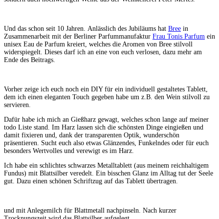
Und das schon seit 10 Jahren. Anlässlich des Jubiläums hat
Bree
in
Zusammenarbeit mit der Berliner Parfummanufaktur
Frau Tonis Parfum
ein
unisex Eau de Parfum kreiert, welches die Aromen von Bree stilvoll
widerspiegelt. Dieses darf ich an eine von euch verlosen, dazu mehr am
Ende des Beitrags.
Vorher zeige ich euch noch ein DIY für ein individuell gestaltetes Tablett,
dem ich einen eleganten Touch gegeben habe um z.B. den Wein stilvoll zu
servieren.
Dafür habe ich mich an Gießharz gewagt, welches schon lange auf meiner
todo Liste stand. Im Harz lassen sich die schönsten Dinge eingießen und
damit fixieren und, dank der transparenten Optik, wunderschön
präsentieren. Sucht euch also etwas Glänzendes, Funkelndes oder für euch
besonders Wertvolles und verewigt es im Harz.
Ich habe ein schlichtes schwarzes Metalltablett (aus meinem reichhaltigem
Fundus) mit Blattsilber veredelt. Ein bisschen Glanz im Alltag tut der Seele
gut. Dazu einen schönen Schriftzug auf das Tablett übertragen.
und mit Anlegemilch für Blattmetall nachpinseln. Nach kurzer
Trocknungszeit wird das Blattsilber aufgelegt