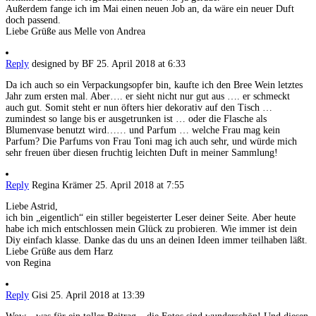
Außerdem fange ich im Mai einen neuen Job an, da wäre ein neuer Duft
doch passend.
Liebe Grüße aus Melle von Andrea
Reply
designed by BF
25. April 2018 at 6:33
Da ich auch so ein Verpackungsopfer bin, kaufte ich den Bree Wein letztes
Jahr zum ersten mal. Aber…. er sieht nicht nur gut aus …. er schmeckt
auch gut. Somit steht er nun öfters hier dekorativ auf den Tisch …
zumindest so lange bis er ausgetrunken ist … oder die Flasche als
Blumenvase benutzt wird…… und Parfum … welche Frau mag kein
Parfum? Die Parfums von Frau Toni mag ich auch sehr, und würde mich
sehr freuen über diesen fruchtig leichten Duft in meiner Sammlung!
Reply
Regina Krämer
25. April 2018 at 7:55
Liebe Astrid,
ich bin „eigentlich“ ein stiller begeisterter Leser deiner Seite. Aber heute
habe ich mich entschlossen mein Glück zu probieren. Wie immer ist dein
Diy einfach klasse. Danke das du uns an deinen Ideen immer teilhaben läßt.
Liebe Grüße aus dem Harz
von Regina
Reply
Gisi
25. April 2018 at 13:39