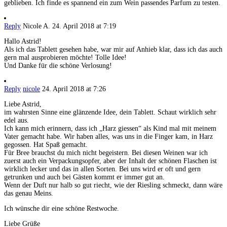
geblieben. Ich finde es spannend ein zum Wein passendes Parfum zu testen.
Reply
Nicole A.
24. April 2018 at 7:19
Hallo Astrid!
Als ich das Tablett gesehen habe, war mir auf Anhieb klar, dass ich das auch
gern mal ausprobieren möchte! Tolle Idee!
Und Danke für die schöne Verlosung!
Reply
nicole
24. April 2018 at 7:26
Liebe Astrid,
im wahrsten Sinne eine glänzende Idee, dein Tablett. Schaut wirklich sehr
edel aus.
Ich kann mich erinnern, dass ich „Harz giessen“ als Kind mal mit meinem
Vater gemacht habe. Wir haben alles, was uns in die Finger kam, in Harz
gegossen. Hat Spaß gemacht.
Für Bree brauchst du mich nicht begeistern. Bei diesen Weinen war ich
zuerst auch ein Verpackungsopfer, aber der Inhalt der schönen Flaschen ist
wirklich lecker und das in allen Sorten. Bei uns wird er oft und gern
getrunken und auch bei Gästen kommt er immer gut an.
Wenn der Duft nur halb so gut riecht, wie der Riesling schmeckt, dann wäre
das genau Meins.
Ich wünsche dir eine schöne Restwoche.
Liebe Grüße