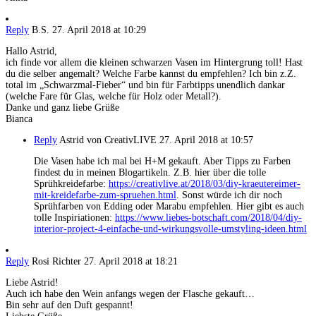
Reply
B.S.
27. April 2018 at 10:29
Hallo Astrid,
ich finde vor allem die kleinen schwarzen Vasen im Hintergrung toll! Hast
du die selber angemalt? Welche Farbe kannst du empfehlen? Ich bin z.Z.
total im „Schwarzmal-Fieber“ und bin für Farbtipps unendlich dankar
(welche Fare für Glas, welche für Holz oder Metall?).
Danke und ganz liebe Grüße
Bianca
Reply
Astrid von CreativLIVE
27. April 2018 at 10:57
Die Vasen habe ich mal bei H+M gekauft. Aber Tipps zu Farben
findest du in meinen Blogartikeln. Z.B. hier über die tolle
Sprühkreidefarbe:
https://creativlive.at/2018/03/diy-kraeutereimer-
mit-kreidefarbe-zum-spruehen.html
. Sonst würde ich dir noch
Sprühfarben von Edding oder Marabu empfehlen. Hier gibt es auch
tolle Inspiriationen:
https://www.liebes-botschaft.com/2018/04/diy-
interior-project-4-einfache-und-wirkungsvolle-umstyling-ideen.html
Reply
Rosi Richter
27. April 2018 at 18:21
Liebe Astrid!
Auch ich habe den Wein anfangs wegen der Flasche gekauft…
Bin sehr auf den Duft gespannt!