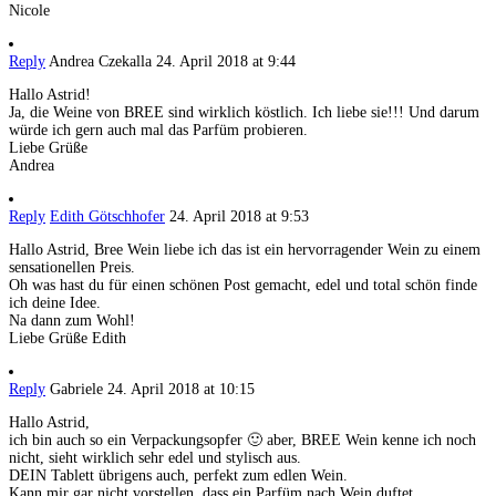
Nicole
Reply
Andrea Czekalla
24. April 2018 at 9:44
Hallo Astrid!
Ja, die Weine von BREE sind wirklich köstlich. Ich liebe sie!!! Und darum
würde ich gern auch mal das Parfüm probieren.
Liebe Grüße
Andrea
Reply
Edith Götschhofer
24. April 2018 at 9:53
Hallo Astrid, Bree Wein liebe ich das ist ein hervorragender Wein zu einem
sensationellen Preis.
Oh was hast du für einen schönen Post gemacht, edel und total schön finde
ich deine Idee.
Na dann zum Wohl!
Liebe Grüße Edith
Reply
Gabriele
24. April 2018 at 10:15
Hallo Astrid,
ich bin auch so ein Verpackungsopfer 🙂 aber, BREE Wein kenne ich noch
nicht, sieht wirklich sehr edel und stylisch aus.
DEIN Tablett übrigens auch, perfekt zum edlen Wein.
Kann mir gar nicht vorstellen, dass ein Parfüm nach Wein duftet,