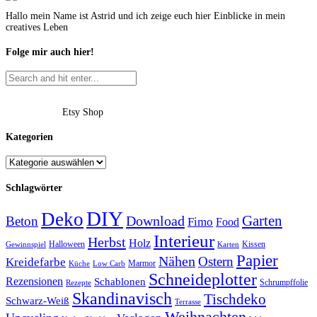
Hallo mein Name ist Astrid und ich zeige euch hier Einblicke in mein
creatives Leben
Folge mir auch hier!
Etsy Shop
Kategorien
Schlagwörter
DIY
Deko
Garten
Download
Beton
Fimo
Food
Interieur
Herbst
Holz
Halloween
Kissen
Gewinnspiel
Karten
Papier
Nähen
Ostern
Kreidefarbe
Marmor
Küche
Low Carb
Schneideplotter
Rezensionen
Schablonen
Schrumpffolie
Rezepte
Skandinavisch
Tischdeko
Schwarz-Weiß
Terrasse
Weihnachten