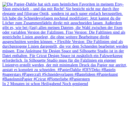
In 2 Monaten ist schon Heiligabend Noch genügend