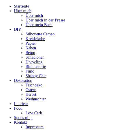
Startseite
Über mich
Über mich
Über mich in der Presse
Über mein Buch
DIY
Silhouette Cameo
Kreidefarbe
Papier
Nähen
Beton
Schablonen
Upcycling
Blumentorte
Fimo
Shabby Chic
Dekoration
Tischdeko
Ostern
Herbst
Weihnachten
Interieur
Food
Low Carb
Sponsoring
Kontakt
Impressum