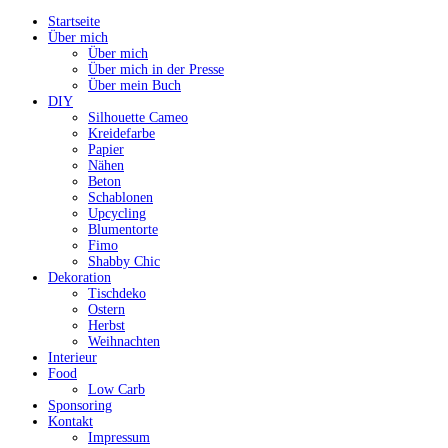
Startseite
Über mich
Über mich
Über mich in der Presse
Über mein Buch
DIY
Silhouette Cameo
Kreidefarbe
Papier
Nähen
Beton
Schablonen
Upcycling
Blumentorte
Fimo
Shabby Chic
Dekoration
Tischdeko
Ostern
Herbst
Weihnachten
Interieur
Food
Low Carb
Sponsoring
Kontakt
Impressum