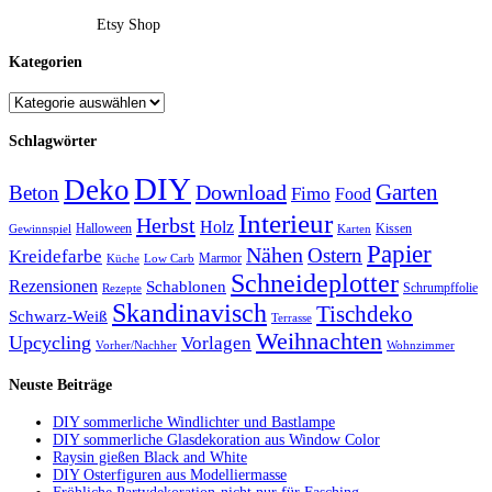
Etsy Shop
Kategorien
Schlagwörter
DIY
Deko
Garten
Download
Beton
Fimo
Food
Interieur
Herbst
Holz
Halloween
Kissen
Gewinnspiel
Karten
Papier
Nähen
Ostern
Kreidefarbe
Marmor
Küche
Low Carb
Schneideplotter
Rezensionen
Schablonen
Schrumpffolie
Rezepte
Skandinavisch
Tischdeko
Schwarz-Weiß
Terrasse
Weihnachten
Upcycling
Vorlagen
Vorher/Nachher
Wohnzimmer
Neuste Beiträge
DIY sommerliche Windlichter und Bastlampe
DIY sommerliche Glasdekoration aus Window Color
Raysin gießen Black and White
DIY Osterfiguren aus Modelliermasse