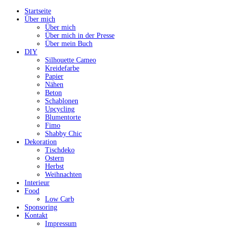
Startseite
Über mich
Über mich
Über mich in der Presse
Über mein Buch
DIY
Silhouette Cameo
Kreidefarbe
Papier
Nähen
Beton
Schablonen
Upcycling
Blumentorte
Fimo
Shabby Chic
Dekoration
Tischdeko
Ostern
Herbst
Weihnachten
Interieur
Food
Low Carb
Sponsoring
Kontakt
Impressum