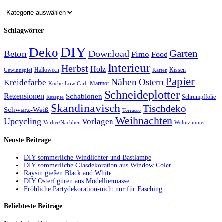
Schlagwörter
DIY
Deko
Garten
Download
Beton
Fimo
Food
Interieur
Herbst
Holz
Halloween
Kissen
Gewinnspiel
Karten
Papier
Nähen
Ostern
Kreidefarbe
Marmor
Küche
Low Carb
Schneideplotter
Rezensionen
Schablonen
Schrumpffolie
Rezepte
Skandinavisch
Tischdeko
Schwarz-Weiß
Terrasse
Weihnachten
Upcycling
Vorlagen
Vorher/Nachher
Wohnzimmer
Neuste Beiträge
DIY sommerliche Windlichter und Bastlampe
DIY sommerliche Glasdekoration aus Window Color
Raysin gießen Black and White
DIY Osterfiguren aus Modelliermasse
Fröhliche Partydekoration-nicht nur für Fasching
Beliebteste Beiträge