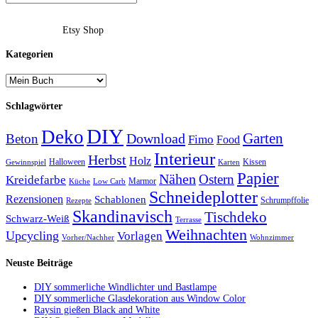
Etsy Shop
Kategorien
Schlagwörter
DIY
Deko
Garten
Download
Beton
Fimo
Food
Interieur
Herbst
Holz
Halloween
Kissen
Gewinnspiel
Karten
Papier
Nähen
Ostern
Kreidefarbe
Marmor
Küche
Low Carb
Schneideplotter
Rezensionen
Schablonen
Schrumpffolie
Rezepte
Skandinavisch
Tischdeko
Schwarz-Weiß
Terrasse
Weihnachten
Upcycling
Vorlagen
Vorher/Nachher
Wohnzimmer
Neuste Beiträge
DIY sommerliche Windlichter und Bastlampe
DIY sommerliche Glasdekoration aus Window Color
Raysin gießen Black and White