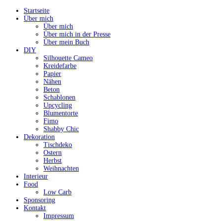
Startseite
Über mich
Über mich
Über mich in der Presse
Über mein Buch
DIY
Silhouette Cameo
Kreidefarbe
Papier
Nähen
Beton
Schablonen
Upcycling
Blumentorte
Fimo
Shabby Chic
Dekoration
Tischdeko
Ostern
Herbst
Weihnachten
Interieur
Food
Low Carb
Sponsoring
Kontakt
Impressum