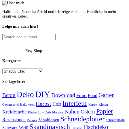
Hallo mein Name ist Astrid und ich zeige euch hier Einblicke in mein
creatives Leben
Folge mir auch hier!
Etsy Shop
Kategorien
Schlagwörter
DIY
Deko
Garten
Download
Beton
Fimo
Food
Interieur
Herbst
Holz
Halloween
Kissen
Gewinnspiel
Karten
Papier
Nähen
Ostern
Kreidefarbe
Marmor
Küche
Low Carb
Schneideplotter
Rezensionen
Schablonen
Schrumpffolie
Rezepte
Skandinavisch
Tischdeko
Schwarz-Weiß
Terrasse