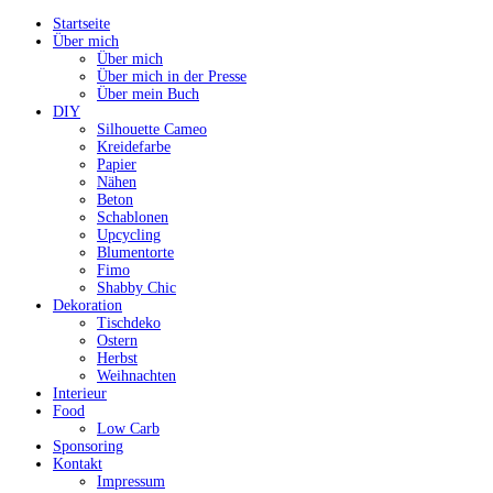
Startseite
Über mich
Über mich
Über mich in der Presse
Über mein Buch
DIY
Silhouette Cameo
Kreidefarbe
Papier
Nähen
Beton
Schablonen
Upcycling
Blumentorte
Fimo
Shabby Chic
Dekoration
Tischdeko
Ostern
Herbst
Weihnachten
Interieur
Food
Low Carb
Sponsoring
Kontakt
Impressum