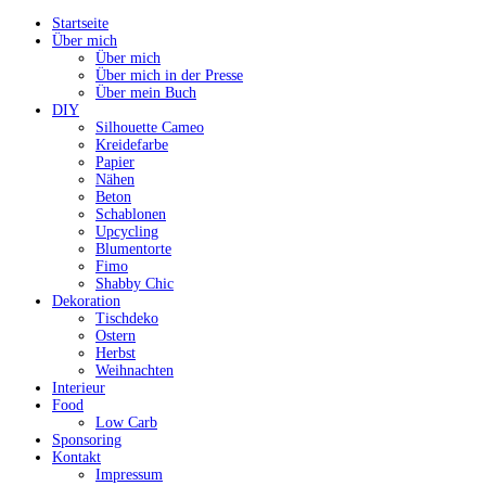
Startseite
Über mich
Über mich
Über mich in der Presse
Über mein Buch
DIY
Silhouette Cameo
Kreidefarbe
Papier
Nähen
Beton
Schablonen
Upcycling
Blumentorte
Fimo
Shabby Chic
Dekoration
Tischdeko
Ostern
Herbst
Weihnachten
Interieur
Food
Low Carb
Sponsoring
Kontakt
Impressum