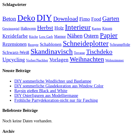
Schlagwörter
DIY
Deko
Garten
Download
Beton
Fimo
Food
Interieur
Herbst
Holz
Halloween
Kissen
Gewinnspiel
Karten
Papier
Nähen
Ostern
Kreidefarbe
Marmor
Küche
Low Carb
Schneideplotter
Rezensionen
Schablonen
Schrumpffolie
Rezepte
Skandinavisch
Tischdeko
Schwarz-Weiß
Terrasse
Weihnachten
Upcycling
Vorlagen
Vorher/Nachher
Wohnzimmer
Neuste Beiträge
DIY sommerliche Windlichter und Bastlampe
DIY sommerliche Glasdekoration aus Window Color
Raysin gießen Black and White
DIY Osterfiguren aus Modelliermasse
Fröhliche Partydekoration-nicht nur für Fasching
Beliebteste Beiträge
Noch keine Daten vorhanden.
Archiv