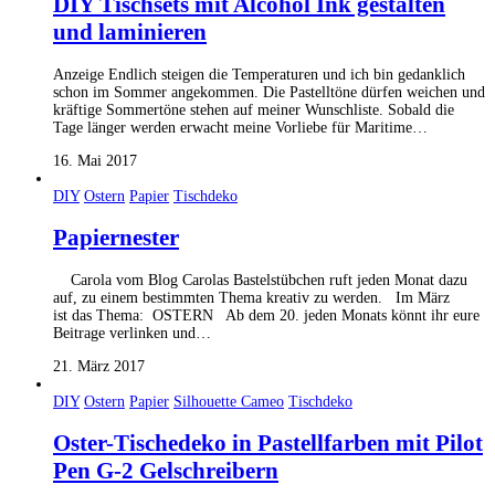
DIY Tischsets mit Alcohol Ink gestalten
und laminieren
Anzeige Endlich steigen die Temperaturen und ich bin gedanklich
schon im Sommer angekommen. Die Pastelltöne dürfen weichen und
kräftige Sommertöne stehen auf meiner Wunschliste. Sobald die
Tage länger werden erwacht meine Vorliebe für Maritime…
16. Mai 2017
DIY
Ostern
Papier
Tischdeko
Papiernester
Carola vom Blog Carolas Bastelstübchen ruft jeden Monat dazu
auf, zu einem bestimmten Thema kreativ zu werden. Im März
ist das Thema: OSTERN Ab dem 20. jeden Monats könnt ihr eure
Beitrage verlinken und…
21. März 2017
DIY
Ostern
Papier
Silhouette Cameo
Tischdeko
Oster-Tischedeko in Pastellfarben mit Pilot
Pen G-2 Gelschreibern