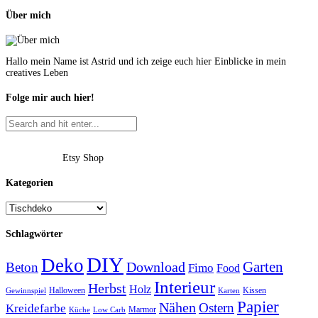
Über mich
Hallo mein Name ist Astrid und ich zeige euch hier Einblicke in mein
creatives Leben
Folge mir auch hier!
Etsy Shop
Kategorien
Schlagwörter
DIY
Deko
Garten
Download
Beton
Fimo
Food
Interieur
Herbst
Holz
Halloween
Kissen
Gewinnspiel
Karten
Papier
Nähen
Ostern
Kreidefarbe
Marmor
Küche
Low Carb