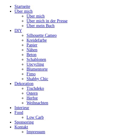
Startseite
Über mich
Über mich
Über mich in der Presse
Über mein Buch
DIY
Silhouette Cameo
Kreidefarbe
Papier
Nähen
Beton
Schablonen
Upcycling
Blumentorte
Fimo
Shabby Chic
Dekoration
Tischdeko
Ostern
Herbst
Weihnachten
Interieur
Food
Low Carb
Sponsoring
Kontakt
Impressum