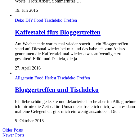
Worte. Trotz Arbeit, Sommerhitze,…
19. Juli 2016
Deko
DIY
Food
Tischdeko
Treffen
Kaffeetafel fürs Bloggertreffen
Am Wochenende war es mal wieder soweit….ein Bloggertreffen
stand an! Diesmal wieder bei mir und das habe ich zum Anlass
genommen die Kaffeetafel mal wieder etwas aufwendiger zu
gestalten! Edith und Daniela, die ja…
27. April 2016
Allgemein
Food
Herbst
Tischdeko
Treffen
Bloggertreffen und Tischdeko
Ich liebe schön gedeckte und dekorierte Tische aber im Alltag nehme
ich mir nie die Zeit dafür. Umso mehr freue ich mich, wenn es dann
mal eine Gelegenheit gibt mich ein wenig auszutoben. Die…
5. Oktober 2015
Older Posts
Newer Posts