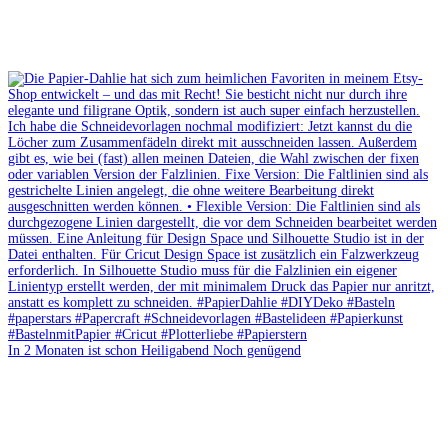
In 2 Monaten ist schon Heiligabend Noch genügend