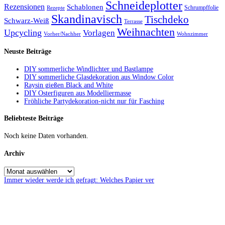
Schneideplotter
Rezensionen
Schablonen
Schrumpffolie
Rezepte
Skandinavisch
Tischdeko
Schwarz-Weiß
Terrasse
Weihnachten
Upcycling
Vorlagen
Vorher/Nachher
Wohnzimmer
Neuste Beiträge
DIY sommerliche Windlichter und Bastlampe
DIY sommerliche Glasdekoration aus Window Color
Raysin gießen Black and White
DIY Osterfiguren aus Modelliermasse
Fröhliche Partydekoration-nicht nur für Fasching
Beliebteste Beiträge
Noch keine Daten vorhanden.
Archiv
Immer wieder werde ich gefragt: Welches Papier ver