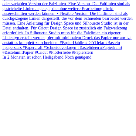
In 2 Monaten ist schon Heiligabend Noch genügend