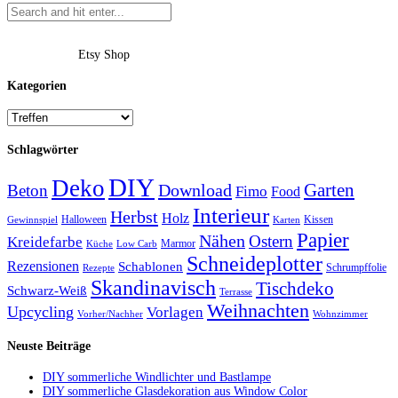
Etsy Shop
Kategorien
Schlagwörter
DIY
Deko
Garten
Download
Beton
Fimo
Food
Interieur
Herbst
Holz
Halloween
Kissen
Gewinnspiel
Karten
Papier
Nähen
Ostern
Kreidefarbe
Marmor
Küche
Low Carb
Schneideplotter
Rezensionen
Schablonen
Schrumpffolie
Rezepte
Skandinavisch
Tischdeko
Schwarz-Weiß
Terrasse
Weihnachten
Upcycling
Vorlagen
Vorher/Nachher
Wohnzimmer
Neuste Beiträge
DIY sommerliche Windlichter und Bastlampe
DIY sommerliche Glasdekoration aus Window Color