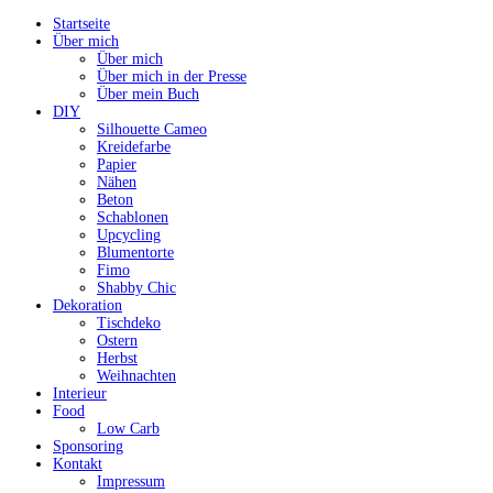
Startseite
Über mich
Über mich
Über mich in der Presse
Über mein Buch
DIY
Silhouette Cameo
Kreidefarbe
Papier
Nähen
Beton
Schablonen
Upcycling
Blumentorte
Fimo
Shabby Chic
Dekoration
Tischdeko
Ostern
Herbst
Weihnachten
Interieur
Food
Low Carb
Sponsoring
Kontakt
Impressum