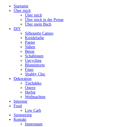
Startseite
Über mich
Über mich
Über mich in der Presse
Über mein Buch
DIY
Silhouette Cameo
Kreidefarbe
Papier
Nähen
Beton
Schablonen
Upcycling
Blumentorte
Fimo
Shabby Chic
Dekoration
Tischdeko
Ostern
Herbst
Weihnachten
Interieur
Food
Low Carb
Sponsoring
Kontakt
Impressum