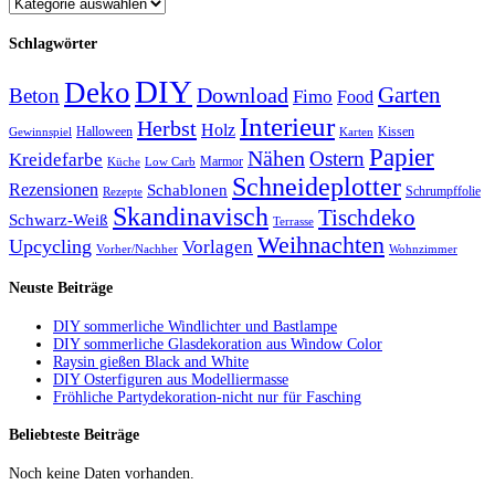
Schlagwörter
DIY
Deko
Garten
Download
Beton
Fimo
Food
Interieur
Herbst
Holz
Halloween
Kissen
Gewinnspiel
Karten
Papier
Nähen
Ostern
Kreidefarbe
Marmor
Küche
Low Carb
Schneideplotter
Rezensionen
Schablonen
Schrumpffolie
Rezepte
Skandinavisch
Tischdeko
Schwarz-Weiß
Terrasse
Weihnachten
Upcycling
Vorlagen
Vorher/Nachher
Wohnzimmer
Neuste Beiträge
DIY sommerliche Windlichter und Bastlampe
DIY sommerliche Glasdekoration aus Window Color
Raysin gießen Black and White
DIY Osterfiguren aus Modelliermasse
Fröhliche Partydekoration-nicht nur für Fasching
Beliebteste Beiträge
Noch keine Daten vorhanden.