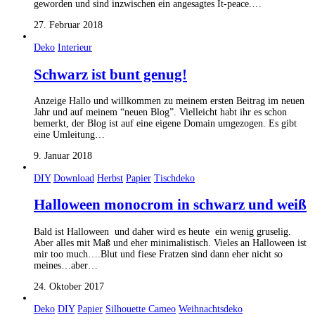
geworden und sind inzwischen ein angesagtes It-peace.…
27. Februar 2018
Deko
Interieur
Schwarz ist bunt genug!
Anzeige Hallo und willkommen zu meinem ersten Beitrag im neuen
Jahr und auf meinem “neuen Blog”. Vielleicht habt ihr es schon
bemerkt, der Blog ist auf eine eigene Domain umgezogen. Es gibt
eine Umleitung…
9. Januar 2018
DIY
Download
Herbst
Papier
Tischdeko
Halloween monocrom in schwarz und weiß
Bald ist Halloween und daher wird es heute ein wenig gruselig.
Aber alles mit Maß und eher minimalistisch. Vieles an Halloween ist
mir too much….Blut und fiese Fratzen sind dann eher nicht so
meines…aber…
24. Oktober 2017
Deko
DIY
Papier
Silhouette Cameo
Weihnachtsdeko