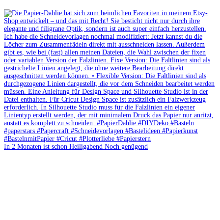
In 2 Monaten ist schon Heiligabend Noch genügend