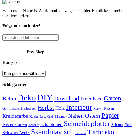
Hallo mein Name ist Astrid und ich zeige euch hier Einblicke in mein
creatives Leben
Folge mir auch hier!
Etsy Shop
Kategorien
Schlagwörter
DIY
Deko
Garten
Download
Beton
Fimo
Food
Interieur
Herbst
Holz
Halloween
Kissen
Gewinnspiel
Karten
Papier
Nähen
Ostern
Kreidefarbe
Marmor
Küche
Low Carb
Schneideplotter
Rezensionen
Schablonen
Schrumpffolie
Rezepte
Skandinavisch
Tischdeko
Schwarz-Weiß
Terrasse