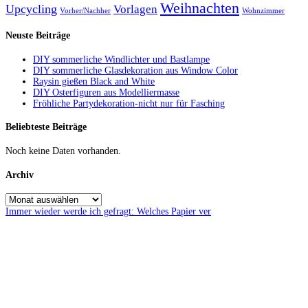
Weihnachten
Upcycling
Vorlagen
Vorher/Nachher
Wohnzimmer
Neuste Beiträge
DIY sommerliche Windlichter und Bastlampe
DIY sommerliche Glasdekoration aus Window Color
Raysin gießen Black and White
DIY Osterfiguren aus Modelliermasse
Fröhliche Partydekoration-nicht nur für Fasching
Beliebteste Beiträge
Noch keine Daten vorhanden.
Archiv
Immer wieder werde ich gefragt: Welches Papier ver