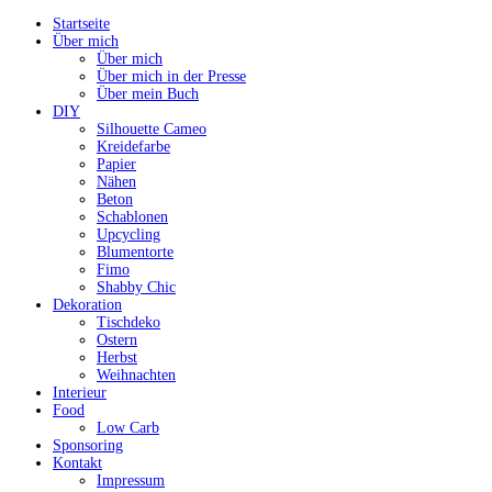
Startseite
Über mich
Über mich
Über mich in der Presse
Über mein Buch
DIY
Silhouette Cameo
Kreidefarbe
Papier
Nähen
Beton
Schablonen
Upcycling
Blumentorte
Fimo
Shabby Chic
Dekoration
Tischdeko
Ostern
Herbst
Weihnachten
Interieur
Food
Low Carb
Sponsoring
Kontakt
Impressum