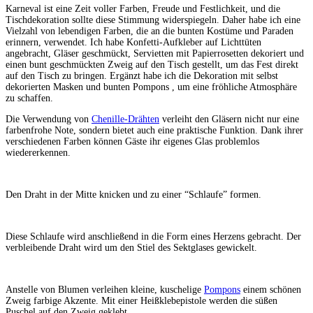
Karneval ist eine Zeit voller Farben, Freude und Festlichkeit, und die
Tischdekoration sollte diese Stimmung widerspiegeln. Daher habe ich eine
Vielzahl von lebendigen Farben, die an die bunten Kostüme und Paraden
erinnern, verwendet. Ich habe Konfetti-Aufkleber auf Lichttüten
angebracht, Gläser geschmückt, Servietten mit Papierrosetten dekoriert und
einen bunt geschmückten Zweig auf den Tisch gestellt, um das Fest direkt
auf den Tisch zu bringen. Ergänzt habe ich die Dekoration mit selbst
dekorierten Masken und bunten Pompons , um eine fröhliche Atmosphäre
zu schaffen.
Die Verwendung von
Chenille-Drähten
verleiht den Gläsern nicht nur eine
farbenfrohe Note, sondern bietet auch eine praktische Funktion. Dank ihrer
verschiedenen Farben können Gäste ihr eigenes Glas problemlos
wiedererkennen.
Den Draht in der Mitte knicken und zu einer “Schlaufe” formen.
Diese Schlaufe wird anschließend in die Form eines Herzens gebracht. Der
verbleibende Draht wird um den Stiel des Sektglases gewickelt.
Anstelle von Blumen verleihen kleine, kuschelige
Pompons
einem schönen
Zweig farbige Akzente. Mit einer Heißklebepistole werden die süßen
Puschel auf den Zweig geklebt.