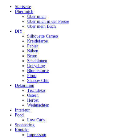
Startseite
Über mich
Über mich
Über mich in der Presse
Über mein Buch
DIY
Silhouette Cameo
Kreidefarbe
Papier
Nähen
Beton
Schablonen
Upcycling
Blumentorte
Fimo
Shabby Chic
Dekoration
Tischdeko
Ostern
Herbst
Weihnachten
Interieur
Food
Low Carb
Sponsoring
Kontakt
Impressum