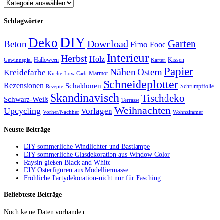
Schlagwörter
DIY
Deko
Garten
Download
Beton
Fimo
Food
Interieur
Herbst
Holz
Halloween
Kissen
Gewinnspiel
Karten
Papier
Nähen
Ostern
Kreidefarbe
Marmor
Küche
Low Carb
Schneideplotter
Rezensionen
Schablonen
Schrumpffolie
Rezepte
Skandinavisch
Tischdeko
Schwarz-Weiß
Terrasse
Weihnachten
Upcycling
Vorlagen
Vorher/Nachher
Wohnzimmer
Neuste Beiträge
DIY sommerliche Windlichter und Bastlampe
DIY sommerliche Glasdekoration aus Window Color
Raysin gießen Black and White
DIY Osterfiguren aus Modelliermasse
Fröhliche Partydekoration-nicht nur für Fasching
Beliebteste Beiträge
Noch keine Daten vorhanden.