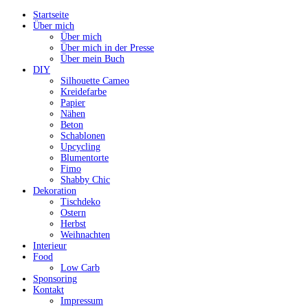
Startseite
Über mich
Über mich
Über mich in der Presse
Über mein Buch
DIY
Silhouette Cameo
Kreidefarbe
Papier
Nähen
Beton
Schablonen
Upcycling
Blumentorte
Fimo
Shabby Chic
Dekoration
Tischdeko
Ostern
Herbst
Weihnachten
Interieur
Food
Low Carb
Sponsoring
Kontakt
Impressum