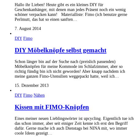
Hallo ihr Lieben! Heute gibt es ein kleines DIY für
Geschenkanhänger, mit denen man jedes Präsent noch ein wenig
schöner verpacken kann! Materialliste: Fimo (ich benutze gerne
Perlmutt, das hat so einen sanften…
7. August 2014
DIY
Fimo
DIY Möbelknöpfe selbst gemacht
Schon länger bin auf der Suche nach (preislich passenden)
Möbelknöpfen für meine Kommode im Schlafzimmer, aber so
richtig fündig bin ich nicht geworden! Aber knapp nachdem ich
meine ganzen Fimo-Utensilien weggepackt hatte, weil ich…
15. Dezember 2013
DIY
Fimo
Nähen
Kissen mit FIMO-Knöpfen
Eines meiner neuen Lieblingswörter ist upcycling. Eigentlich tue ich
das schon immer, aber seit einiger Zeit kenne ich erst den Begriff
dafür. Gerne mache ich auch Dienstags bei NINA mit, wo immer
coole Ideen gezeigt…