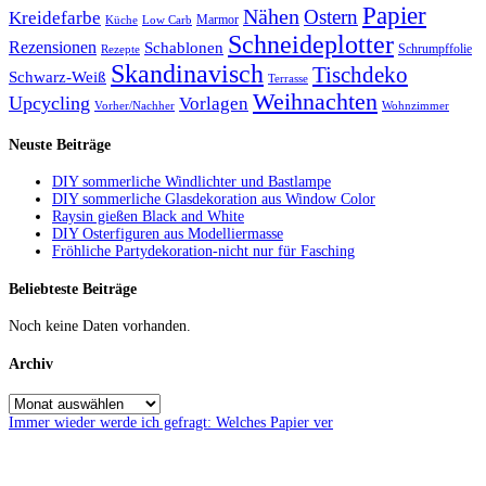
Papier
Nähen
Ostern
Kreidefarbe
Marmor
Küche
Low Carb
Schneideplotter
Rezensionen
Schablonen
Schrumpffolie
Rezepte
Skandinavisch
Tischdeko
Schwarz-Weiß
Terrasse
Weihnachten
Upcycling
Vorlagen
Vorher/Nachher
Wohnzimmer
Neuste Beiträge
DIY sommerliche Windlichter und Bastlampe
DIY sommerliche Glasdekoration aus Window Color
Raysin gießen Black and White
DIY Osterfiguren aus Modelliermasse
Fröhliche Partydekoration-nicht nur für Fasching
Beliebteste Beiträge
Noch keine Daten vorhanden.
Archiv
Immer wieder werde ich gefragt: Welches Papier ver