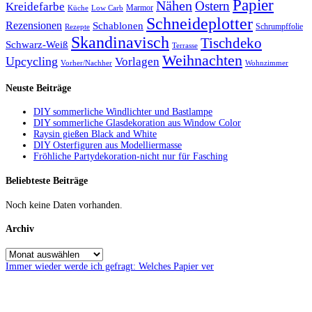
Papier
Nähen
Ostern
Kreidefarbe
Marmor
Küche
Low Carb
Schneideplotter
Rezensionen
Schablonen
Schrumpffolie
Rezepte
Skandinavisch
Tischdeko
Schwarz-Weiß
Terrasse
Weihnachten
Upcycling
Vorlagen
Vorher/Nachher
Wohnzimmer
Neuste Beiträge
DIY sommerliche Windlichter und Bastlampe
DIY sommerliche Glasdekoration aus Window Color
Raysin gießen Black and White
DIY Osterfiguren aus Modelliermasse
Fröhliche Partydekoration-nicht nur für Fasching
Beliebteste Beiträge
Noch keine Daten vorhanden.
Archiv
Immer wieder werde ich gefragt: Welches Papier ver