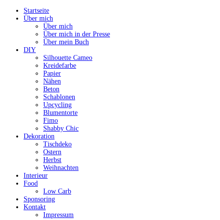
Startseite
Über mich
Über mich
Über mich in der Presse
Über mein Buch
DIY
Silhouette Cameo
Kreidefarbe
Papier
Nähen
Beton
Schablonen
Upcycling
Blumentorte
Fimo
Shabby Chic
Dekoration
Tischdeko
Ostern
Herbst
Weihnachten
Interieur
Food
Low Carb
Sponsoring
Kontakt
Impressum