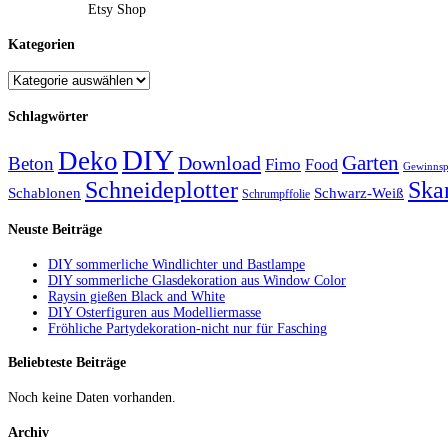
Etsy Shop
Kategorien
Schlagwörter
DIY
Deko
Garten
Download
Beton
Fimo
Food
Gewinnsp
Schneideplotter
Ska
Schablonen
Schwarz-Weiß
Schrumpffolie
Neuste Beiträge
DIY sommerliche Windlichter und Bastlampe
DIY sommerliche Glasdekoration aus Window Color
Raysin gießen Black and White
DIY Osterfiguren aus Modelliermasse
Fröhliche Partydekoration-nicht nur für Fasching
Beliebteste Beiträge
Noch keine Daten vorhanden.
Archiv