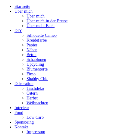
Startseite
Über mich
Über mich
Über mich in der Presse
Über mein Buch
DIY
Silhouette Cameo
Kreidefarbe
Papier
Nähen
Beton
Schablonen
Upcycling
Blumentorte
Fimo
Shabby Chic
Dekoration
Tischdeko
Ostern
Herbst
Weihnachten
Interieur
Food
Low Carb
Sponsoring
Kontakt
Impressum