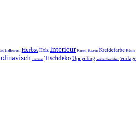
Interieur
Herbst
Kreidefarbe
Holz
Halloween
Kissen
iel
Karten
Küche
ndinavisch
Tischdeko
Upcycling
Vorlag
Terrasse
Vorher/Nachher