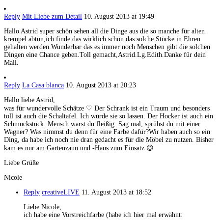
Reply
Mit Liebe zum Detail
10. August 2013 at 19:49
Hallo Astrid super schön sehen all die Dinge aus die so manche für alten
krempel abtun,ich finde das wirklich schön das solche Stücke in Ehren
gehalten werden.Wunderbar das es immer noch Menschen gibt die solchen
Dingen eine Chance geben.Toll gemacht,Astrid.Lg.Edith.Danke für dein
Mail.
Reply
La Casa blanca
10. August 2013 at 20:23
Hallo liebe Astrid,
was für wundervolle Schätze ♡ Der Schrank ist ein Traum und besonders
toll ist auch die Schaltafel. Ich würde sie so lassen. Der Hocker ist auch ein
Schmuckstück. Mensch warst du fleißig. Sag mal, sprühst du mit einer
Wagner? Was nimmst du denn für eine Farbe dafür?Wir haben auch so ein
Ding, da habe ich noch nie dran gedacht es für die Möbel zu nutzen. Bisher
kam es nur am Gartenzaun und -Haus zum Einsatz 😉
Liebe Grüße
Nicole
Reply
creativeLIVE
11. August 2013 at 18:52
Liebe Nicole,
ich habe eine Vorstreichfarbe (habe ich hier mal erwähnt: