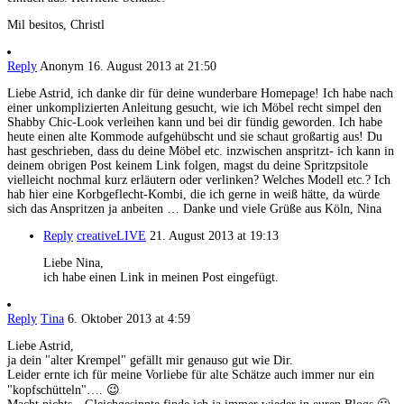
Mil besitos, Christl
Reply
Anonym
16. August 2013 at 21:50
Liebe Astrid, ich danke dir für deine wunderbare Homepage! Ich habe nach
einer unkomplizierten Anleitung gesucht, wie ich Möbel recht simpel den
Shabby Chic-Look verleihen kann und bei dir fündig geworden. Ich habe
heute einen alte Kommode aufgehübscht und sie schaut großartig aus! Du
hast geschrieben, dass du deine Möbel etc. inzwischen anspritzt- ich kann in
deinem obrigen Post keinem Link folgen, magst du deine Spritzpsitole
vielleicht nochmal kurz erläutern oder verlinken? Welches Modell etc.? Ich
hab hier eine Korbgeflecht-Kombi, die ich gerne in weiß hätte, da würde
sich das Anspritzen ja anbeiten … Danke und viele Grüße aus Köln, Nina
Reply
creativeLIVE
21. August 2013 at 19:13
Liebe Nina,
ich habe einen Link in meinen Post eingefügt.
Reply
Tina
6. Oktober 2013 at 4:59
Liebe Astrid,
ja dein "alter Krempel" gefällt mir genauso gut wie Dir.
Leider ernte ich für meine Vorliebe für alte Schätze auch immer nur ein
"kopfschütteln"…. 😉