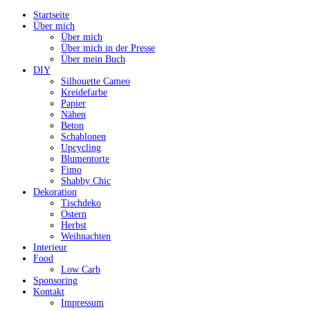
Startseite
Über mich
Über mich
Über mich in der Presse
Über mein Buch
DIY
Silhouette Cameo
Kreidefarbe
Papier
Nähen
Beton
Schablonen
Upcycling
Blumentorte
Fimo
Shabby Chic
Dekoration
Tischdeko
Ostern
Herbst
Weihnachten
Interieur
Food
Low Carb
Sponsoring
Kontakt
Impressum