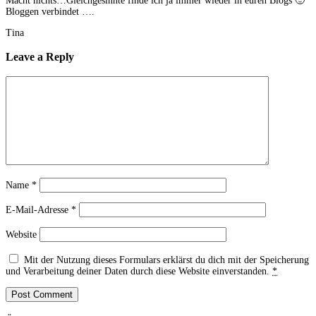
Macht nichts…Gleichgesinnte finde ich ja immer wieder in euren Blogs 🙂
Bloggen verbindet ….
Tina
Leave a Reply
Name
*
E-Mail-Adresse
*
Website
Mit der Nutzung dieses Formulars erklärst du dich mit der Speicherung
und Verarbeitung deiner Daten durch diese Website einverstanden.
*