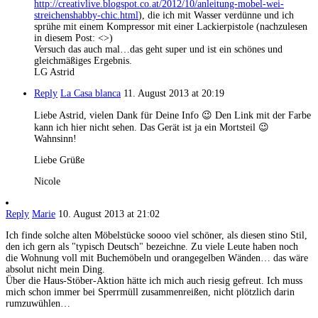
http://creativlive.blogspot.co.at/2012/10/anleitung-mobel-wei-
streichenshabby-chic.html
), die ich mit Wasser verdünne und ich
sprühe mit einem Kompressor mit einer Lackierpistole (nachzulesen
in diesem Post: <>)
Versuch das auch mal…das geht super und ist ein schönes und
gleichmäßiges Ergebnis.
LG Astrid
Reply
La Casa blanca
11. August 2013 at 20:19
Liebe Astrid, vielen Dank für Deine Info 😉 Den Link mit der Farbe
kann ich hier nicht sehen. Das Gerät ist ja ein Mortsteil 😉
Wahnsinn!
Liebe Grüße
Nicole
Reply
Marie
10. August 2013 at 21:02
Ich finde solche alten Möbelstücke soooo viel schöner, als diesen stino Stil,
den ich gern als "typisch Deutsch" bezeichne. Zu viele Leute haben noch
die Wohnung voll mit Buchemöbeln und orangegelben Wänden… das wäre
absolut nicht mein Ding.
Über die Haus-Stöber-Aktion hätte ich mich auch riesig gefreut. Ich muss
mich schon immer bei Sperrmüll zusammenreißen, nicht plötzlich darin
rumzuwühlen…