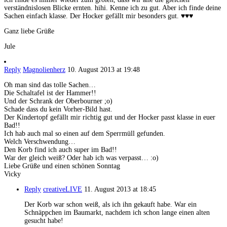
verständnislosen Blicke ernten. hihi. Kenne ich zu gut. Aber ich finde deine
Sachen einfach klasse. Der Hocker gefällt mir besonders gut. ♥♥♥
Ganz liebe Grüße
Jule
Reply
Magnolienherz
10. August 2013 at 19:48
Oh man sind das tolle Sachen…
Die Schaltafel ist der Hammer!!
Und der Schrank der Oberbourner ;o)
Schade dass du kein Vorher-Bild hast.
Der Kindertopf gefällt mir richtig gut und der Hocker passt klasse in euer
Bad!!
Ich hab auch mal so einen auf dem Sperrmüll gefunden.
Welch Verschwendung…
Den Korb find ich auch super im Bad!!
War der gleich weiß? Oder hab ich was verpasst… :o)
Liebe Grüße und einen schönen Sonntag
Vicky
Reply
creativeLIVE
11. August 2013 at 18:45
Der Korb war schon weiß, als ich ihn gekauft habe. War ein
Schnäppchen im Baumarkt, nachdem ich schon lange einen alten
gesucht habe!