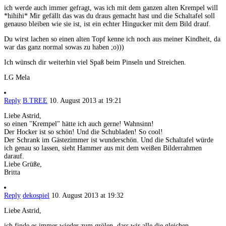
ich werde auch immer gefragt, was ich mit dem ganzen alten Krempel will
*hihihi* Mir gefällt das was du draus gemacht hast und die Schaltafel soll
genauso bleiben wie sie ist, ist ein echter Hingucker mit dem Bild drauf.
Du wirst lachen so einen alten Topf kenne ich noch aus meiner Kindheit, da
war das ganz normal sowas zu haben ;o)))
Ich wünsch dir weiterhin viel Spaß beim Pinseln und Streichen.
LG Mela
Reply
B.TREE
10. August 2013 at 19:21
Liebe Astrid,
so einen "Krempel" hätte ich auch gerne! Wahnsinn!
Der Hocker ist so schön! Und die Schubladen! So cool!
Der Schrank im Gästezimmer ist wunderschön. Und die Schaltafel würde
ich genau so lassen, sieht Hammer aus mit dem weißen Bilderrahmen
darauf.
Liebe Grüße,
Britta
Reply
dekospiel
10. August 2013 at 19:32
Liebe Astrid,
ich finde es immer wieder zum grölen, dass wir alle die gleichen