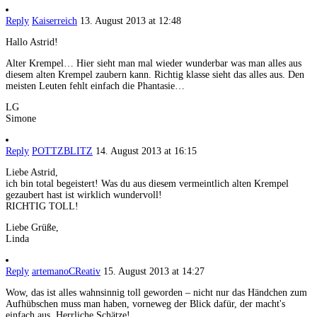
Reply
Kaiserreich
13. August 2013 at 12:48
Hallo Astrid!
Alter Krempel… Hier sieht man mal wieder wunderbar was man alles aus
diesem alten Krempel zaubern kann. Richtig klasse sieht das alles aus. Den
meisten Leuten fehlt einfach die Phantasie…
LG
Simone
Reply
POTTZBLITZ
14. August 2013 at 16:15
Liebe Astrid,
ich bin total begeistert! Was du aus diesem vermeintlich alten Krempel
gezaubert hast ist wirklich wundervoll!
RICHTIG TOLL!
Liebe Grüße,
Linda
Reply
artemanoCReativ
15. August 2013 at 14:27
Wow, das ist alles wahnsinnig toll geworden – nicht nur das Händchen zum
Aufhübschen muss man haben, vorneweg der Blick dafür, der macht's
einfach aus. Herrliche Schätze!