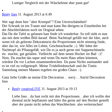
Lustiger Vergleich mit der Wäscheleine aber passt gut!
Reply
Ines
11. August 2013 at 6:49
Wer sagt denn hier "alter Krempel"? Eine Unverschämtheit!
Der Schrank ist ein Traum und man kann Ihn übrigens in Einzelteilen bei
der Abschleifaktion noch im Original sehen.
Das Du die Tafel so gelassen hast finde ich wunderbar. So toll sieht es nun
aus mit dem weißen Bild darauf. Beim Nachttopf gefällt mir die Idee, auch
wenn ich als gelernte Dekorateurin die Proportionen nicht stimmig finde,
aber das ist, wie Alles im Leben, Geschmacksache ;-). Mir hätte der
Nachttopf als Pflanzgefäß, wie Du es ja auch gerne mit Suppenschüsseln
etc. machst, gut gefallen. Vielleicht auf dem neuen Hocker im Bad :-)?
Nein, Du machst das super und wenn Du mein Haus sehen könntest,
würdest Du vor Lachen zusammenbrechen. Da passt Nichts zueinander und
es ist viel zu vollgestopft. Meine Trödelleidenschaft und die Tintin
Sammlung meines Mannes ergeben ein großes Chaos :-).
Ganz liebe Grüße an meine Elle Decoration… sorry… Astrid Decoration
Ines
Reply
creativeLIVE
11. August 2013 at 19:13
Liebe Ines…du hast recht mit den Proportionen…aber ich wollte den
diesmal nicht bepflanzen und hätte ihn gerne auf den Hocker gestellt
aber der passte nicht neben das Waschbecken. also weitersuchen!