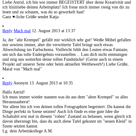
Liebe Astrid, ich bin wie immer BEGEISTERT über deine Kreativität und
ich liiiiiiiiebe deinen Arbeitsplatz! Ich freue mich immer riesig von dir zu
lesen und zu schauen, was du so gewerkelt hast!
Ganz ♥-liche Grüße sendet Katja
Reply
Mach mal
12. August 2013 at 13:37
Ja, der "alte Krempel" gefällt mir wirklich sehr gut! Weiße Möbel gefallen
mir sowieso immer, aber die verwitterte Tafel bringt noch etwas
Abwechslung ins Farbschema. Vielleicht fehlt den Leuten etwas Fantasie,
um sich das tolle Endergebnis vorzustellen… Lass dich nicht entmutigen
und zeig uns weiterhin deine tollen Fundstücke! (Gerne auch in einem
Projekt auf unserer Seite oder beim aktuellen Wettbewerb!) Liebe Grüße,
Maral von "Mach mal"
Reply
Anonym
13. August 2013 at 10:35
Hallo Astrid!
Ich muss immer wieder staunen was du aus dem "alten Krempel" so alles
Herauszauberst!
Vor allem bin ich von deinen tollen Fotographien begeistert. Du kannst die
Dinge perfekt in Szene setzten! Auch Ich finde es eine gute Idee die
Schaltafel erst mal in diesem "rohen" Zustand zu belassen, wenn gleich ich
davon überzeugt bin, dass du auch diese Tafel gekonnt im "neuen Kleid" in
Szene setzten kannst.
Lg. dein Arbeitskollege A.M.