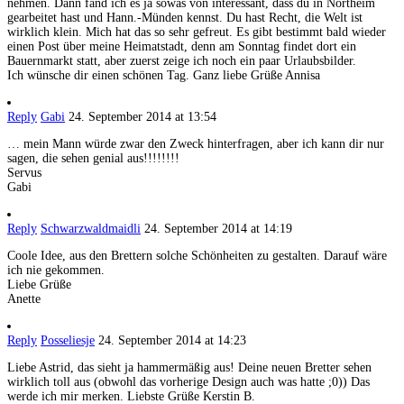
nehmen. Dann fand ich es ja sowas von interessant, dass du in Northeim
gearbeitet hast und Hann.-Münden kennst. Du hast Recht, die Welt ist
wirklich klein. Mich hat das so sehr gefreut. Es gibt bestimmt bald wieder
einen Post über meine Heimatstadt, denn am Sonntag findet dort ein
Bauernmarkt statt, aber zuerst zeige ich noch ein paar Urlaubsbilder.
Ich wünsche dir einen schönen Tag. Ganz liebe Grüße Annisa
Reply
Gabi
24. September 2014 at 13:54
… mein Mann würde zwar den Zweck hinterfragen, aber ich kann dir nur
sagen, die sehen genial aus!!!!!!!!
Servus
Gabi
Reply
Schwarzwaldmaidli
24. September 2014 at 14:19
Coole Idee, aus den Brettern solche Schönheiten zu gestalten. Darauf wäre
ich nie gekommen.
Liebe Grüße
Anette
Reply
Posseliesje
24. September 2014 at 14:23
Liebe Astrid, das sieht ja hammermäßig aus! Deine neuen Bretter sehen
wirklich toll aus (obwohl das vorherige Design auch was hatte ;0)) Das
werde ich mir merken. Liebste Grüße Kerstin B.