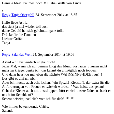
Geniale Idee!!Daumen hoch!!! Liebe Grüße von Linde
Reply
Tanja Obergföll
24. September 2014 at 18:35
Hallo liebe Astrid,
das sieht ja mal wieder toll aus..
deine Geduld hat sich gelohnt….ganz toll..
Drücke dir die Daumen…
Liebste Grüße
Tanja
Reply
Salandas Welt
24. September 2014 at 19:08
Astrid – du bist einfach unglaublich!
Jedes Mal, wenn ich auf deinem Blog den Mund vor lauter Staunen nicht
mehr zu kriege, denke ich, das kannst du unmöglich noch toppen.
Und dann haust du mal eben die nächste WAHNSINNS-IDEE raus!!!
Das gibt es einfach nicht!
Aber ich musste auch echt lachen, "ein Spezial-Klebstoff, der extra für die
Anforderungen von Frauen entwickelt wurde…" Was heisst das genau?
Geht der Kleber auch mit uns shoppen, hört er sich unsere Nöte an, berät er
uns beim Schuhkauf?
Scherz beiseite, natürlich vote ich für dich!!!!!!!!!!
Wie immer bewundernde Grüße,
Salanda