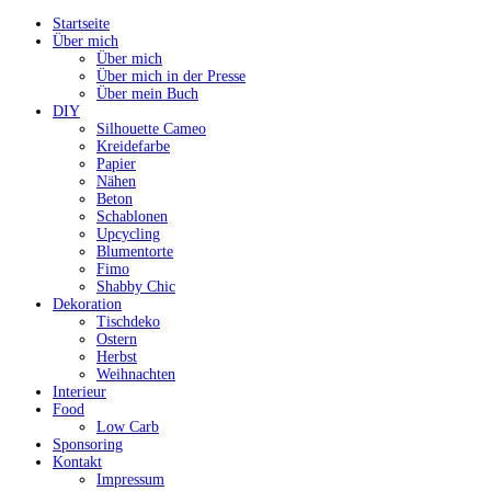
Startseite
Über mich
Über mich
Über mich in der Presse
Über mein Buch
DIY
Silhouette Cameo
Kreidefarbe
Papier
Nähen
Beton
Schablonen
Upcycling
Blumentorte
Fimo
Shabby Chic
Dekoration
Tischdeko
Ostern
Herbst
Weihnachten
Interieur
Food
Low Carb
Sponsoring
Kontakt
Impressum