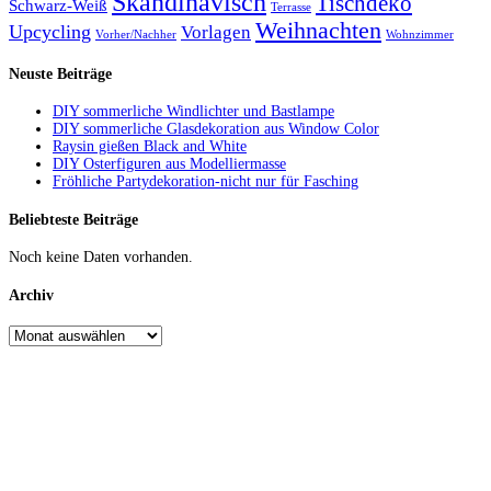
Skandinavisch
Tischdeko
Schwarz-Weiß
Terrasse
Weihnachten
Upcycling
Vorlagen
Vorher/Nachher
Wohnzimmer
Neuste Beiträge
DIY sommerliche Windlichter und Bastlampe
DIY sommerliche Glasdekoration aus Window Color
Raysin gießen Black and White
DIY Osterfiguren aus Modelliermasse
Fröhliche Partydekoration-nicht nur für Fasching
Beliebteste Beiträge
Noch keine Daten vorhanden.
Archiv