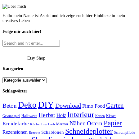
Hallo mein Name ist Astrid und ich zeige euch hier Einblicke in mein
creatives Leben
Folge mir auch hier!
Etsy Shop
Kategorien
Schlagwörter
DIY
Deko
Garten
Download
Beton
Fimo
Food
Interieur
Herbst
Holz
Halloween
Kissen
Gewinnspiel
Karten
Papier
Nähen
Ostern
Kreidefarbe
Marmor
Küche
Low Carb
Schneideplotter
Rezensionen
Schablonen
Schrumpffolie
Rezepte