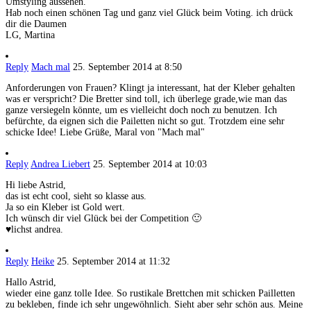
Umstyling aussehen.
Hab noch einen schönen Tag und ganz viel Glück beim Voting. ich drück
dir die Daumen
LG, Martina
Reply
Mach mal
25. September 2014 at 8:50
Anforderungen von Frauen? Klingt ja interessant, hat der Kleber gehalten
was er verspricht? Die Bretter sind toll, ich überlege grade,wie man das
ganze versiegeln könnte, um es vielleicht doch noch zu benutzen. Ich
befürchte, da eignen sich die Pailetten nicht so gut. Trotzdem eine sehr
schicke Idee! Liebe Grüße, Maral von "Mach mal"
Reply
Andrea Liebert
25. September 2014 at 10:03
Hi liebe Astrid,
das ist echt cool, sieht so klasse aus.
Ja so ein Kleber ist Gold wert.
Ich wünsch dir viel Glück bei der Competition 🙂
♥lichst andrea.
Reply
Heike
25. September 2014 at 11:32
Hallo Astrid,
wieder eine ganz tolle Idee. So rustikale Brettchen mit schicken Pailletten
zu bekleben, finde ich sehr ungewöhnlich. Sieht aber sehr schön aus. Meine