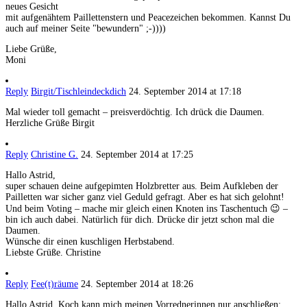
neues Gesicht
mit aufgenähtem Paillettenstern und Peacezeichen bekommen. Kannst Du
auch auf meiner Seite "bewundern" ;-))))
Liebe Grüße,
Moni
Reply
Birgit/Tischleindeckdich
24. September 2014 at 17:18
Mal wieder toll gemacht – preisverdöchtig. Ich drück die Daumen.
Herzliche Grüße Birgit
Reply
Christine G.
24. September 2014 at 17:25
Hallo Astrid,
super schauen deine aufgepimten Holzbretter aus. Beim Aufkleben der
Pailletten war sicher ganz viel Geduld gefragt. Aber es hat sich gelohnt!
Und beim Voting – mache mir gleich einen Knoten ins Taschentuch 😉 –
bin ich auch dabei. Natürlich für dich. Drücke dir jetzt schon mal die
Daumen.
Wünsche dir einen kuschligen Herbstabend.
Liebste Grüße. Christine
Reply
Fee(t)räume
24. September 2014 at 18:26
Hallo Astrid, Koch kann mich meinen Vorrednerinnen nur anschließen: