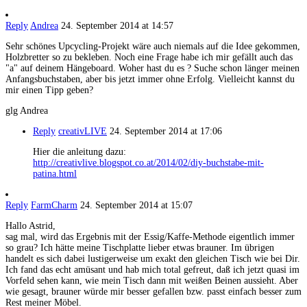
Reply
Andrea
24. September 2014 at 14:57
Sehr schönes Upcycling-Projekt wäre auch niemals auf die Idee gekommen,
Holzbretter so zu bekleben. Noch eine Frage habe ich mir gefällt auch das
"a" auf deinem Hängeboard. Woher hast du es ? Suche schon länger meinen
Anfangsbuchstaben, aber bis jetzt immer ohne Erfolg. Vielleicht kannst du
mir einen Tipp geben?
glg Andrea
Reply
creativLIVE
24. September 2014 at 17:06
Hier die anleitung dazu:
http://creativlive.blogspot.co.at/2014/02/diy-buchstabe-mit-
patina.html
Reply
FarmCharm
24. September 2014 at 15:07
Hallo Astrid,
sag mal, wird das Ergebnis mit der Essig/Kaffe-Methode eigentlich immer
so grau? Ich hätte meine Tischplatte lieber etwas brauner. Im übrigen
handelt es sich dabei lustigerweise um exakt den gleichen Tisch wie bei Dir.
Ich fand das echt amüsant und hab mich total gefreut, daß ich jetzt quasi im
Vorfeld sehen kann, wie mein Tisch dann mit weißen Beinen aussieht. Aber
wie gesagt, brauner würde mir besser gefallen bzw. passt einfach besser zum
Rest meiner Möbel.