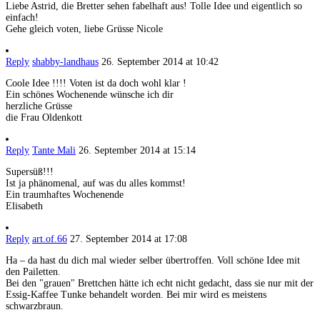
Liebe Astrid, die Bretter sehen fabelhaft aus! Tolle Idee und eigentlich so
einfach!
Gehe gleich voten, liebe Grüsse Nicole
Reply
shabby-landhaus
26. September 2014 at 10:42
Coole Idee !!!! Voten ist da doch wohl klar !
Ein schönes Wochenende wünsche ich dir
herzliche Grüsse
die Frau Oldenkott
Reply
Tante Mali
26. September 2014 at 15:14
Supersüß!!!
Ist ja phänomenal, auf was du alles kommst!
Ein traumhaftes Wochenende
Elisabeth
Reply
art.of.66
27. September 2014 at 17:08
Ha – da hast du dich mal wieder selber übertroffen. Voll schöne Idee mit
den Pailetten.
Bei den "grauen" Brettchen hätte ich echt nicht gedacht, dass sie nur mit der
Essig-Kaffee Tunke behandelt worden. Bei mir wird es meistens
schwarzbraun.