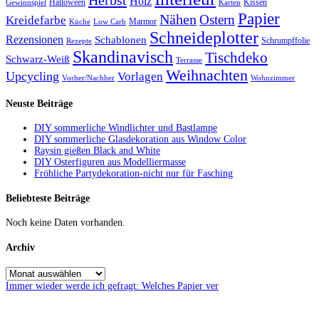
Herbst
Holz
Halloween
Kissen
Gewinnspiel
Karten
Papier
Nähen
Ostern
Kreidefarbe
Marmor
Küche
Low Carb
Schneideplotter
Rezensionen
Schablonen
Schrumpffolie
Rezepte
Skandinavisch
Tischdeko
Schwarz-Weiß
Terrasse
Weihnachten
Upcycling
Vorlagen
Vorher/Nachher
Wohnzimmer
Neuste Beiträge
DIY sommerliche Windlichter und Bastlampe
DIY sommerliche Glasdekoration aus Window Color
Raysin gießen Black and White
DIY Osterfiguren aus Modelliermasse
Fröhliche Partydekoration-nicht nur für Fasching
Beliebteste Beiträge
Noch keine Daten vorhanden.
Archiv
Immer wieder werde ich gefragt: Welches Papier ver