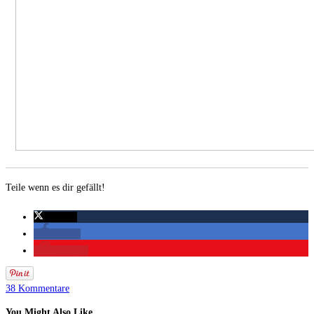
Teile wenn es dir gefällt!
twittern
teilen
merken
38 Kommentare
You Might Also Like