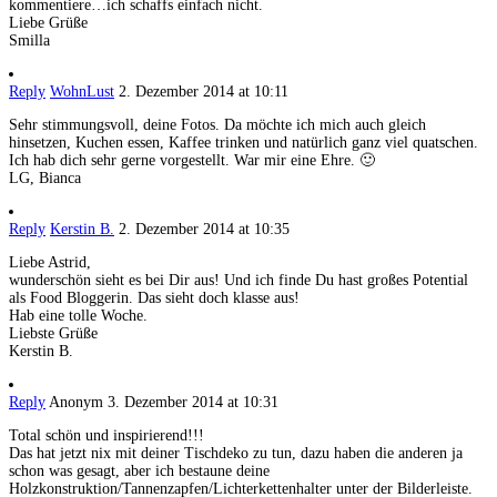
kommentiere…ich schaffs einfach nicht.
Liebe Grüße
Smilla
Reply
WohnLust
2. Dezember 2014 at 10:11
Sehr stimmungsvoll, deine Fotos. Da möchte ich mich auch gleich
hinsetzen, Kuchen essen, Kaffee trinken und natürlich ganz viel quatschen.
Ich hab dich sehr gerne vorgestellt. War mir eine Ehre. 🙂
LG, Bianca
Reply
Kerstin B.
2. Dezember 2014 at 10:35
Liebe Astrid,
wunderschön sieht es bei Dir aus! Und ich finde Du hast großes Potential
als Food Bloggerin. Das sieht doch klasse aus!
Hab eine tolle Woche.
Liebste Grüße
Kerstin B.
Reply
Anonym
3. Dezember 2014 at 10:31
Total schön und inspirierend!!!
Das hat jetzt nix mit deiner Tischdeko zu tun, dazu haben die anderen ja
schon was gesagt, aber ich bestaune deine
Holzkonstruktion/Tannenzapfen/Lichterkettenhalter unter der Bilderleiste.