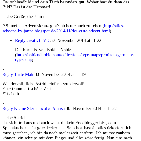
Deutschlandbild und dein Tisch besonders gut. Woher hast du denn das
Bild? Das ist der Hammer!
Liebe Grüße, die Janna
P.S. meinen Adventskranz gibt's ab heute auch zu sehen (
http://alles-
schoene-by-janna.blogspot.de/2014/11/der-erste-advent.html
)
Reply
creativLIVE
30. November 2014 at 11:22
Die Karte ist von Bold + Noble
(
http://boldandnoble.com/collections/type-maps/products/germany-
type-map
)
Reply
Tante Mali
30. November 2014 at 11:19
Wundervoll, liebe Astrid, einfach wundervoll!
Eine traumhaft schöne Zeit
Elisabeth
Reply
Kleine Sternenwolke Annisa
30. November 2014 at 11:22
Liebe Astrid,
das sieht toll aus und auch wenn du kein Foodblogger bist, dein
Spinatkuchen sieht ganz lecker aus. So schön hast du alles dekoriert. Ich
muss gestehen, ich bin da noch mailenweit entfernt. Ich müsste zaubern
können, ein schnips mit dem Finger und alles wäre fertig. Nun eins nach