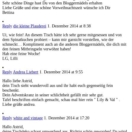
Sehr schöne Dinge hast Du von den Bloggermädels erhalten
Liebe Grüße und eine schöne Vorweihnachtszeit wünsche ich Dir
Bettina
Reply
die kleine Plauderei
1. Dezember 2014 at 8:38
Ui, wie fein! An diesem Tisch hätte ich sehr gerne mitgesessen und von
dem Spinatkuchen probiert – kann mir garnicht vorstellen, wie der
schmeckt… Kompliment auch an die anderen Bloggermädels, die dich mit
den feinen Mitbringseln verwöhnt haben!
Hab eine feine Woche!
LG, Lilli
Reply
Andrea Liebert
1. Dezember 2014 at 9:55
Hallo liebe Astrid,
dein Tisch sieht wundervoll aus und ihr habt euch gegenseitig fein
beschenkt.
Dein Adventskranz in seiner schlichtheit gefällt mir sehr gut.
Tafel beschriften einfach gemacht, schau mal hier rein " Lily & Val " .
Liebe grüße andrea.
Reply
white and vintage
1. Dezember 2014 at 17:20
Hallo Astrid,
deine Tischdeko schaut umwerfend aus. Richtig schön geworden! Da würd