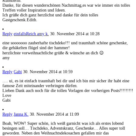
Künstlerin.
Danke, für diesen wunderschönen Nachmittag,es war wie immer ein tolles
Treffen voller Inspiration und Ideen.
Ich grüße dich ganz herzlichst und danke für dein tolles
Gastgeschenk.Edith.
Reply
einfallsReich amy k.
30. November 2014 at 10:28
eine sooooooo zauberhafte tischdeko!!! und traumhaft schöne geschenke,
die gehäkelten flügel sind der hammer!
herzlichste vorweihnachtliche grüße & wünsche an dich 😉
amy
Reply
Gabi
30. November 2014 at 10:59
…. ui, es ist einfach traumhaft bei dir und ich bin mir sicher ihr habt eine
famose Zeit miteinander verbringen dürfen.
Lieben Dank auch noch für die tollen Vorlagen der vorherigen Posts!!!!!!!!!
Love
Gabi
Reply
Janna K.
30. November 2014 at 11:09
Boah, WOW! Super schön, ich weiß garnicht was ich als erstes lobend
besingen soll… Tischdeko, Adventskranz, Geschenke… Alles super toll
geworden. Neben den Weihnachtsdekosachen gefallen mir das