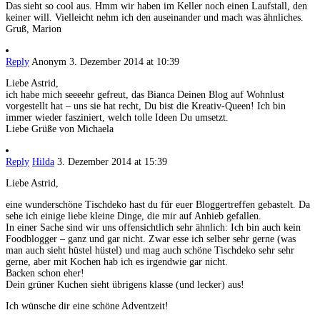
Das sieht so cool aus. Hmm wir haben im Keller noch einen Laufstall, den
keiner will. Vielleicht nehm ich den auseinander und mach was ähnliches.
Gruß, Marion
Reply
Anonym
3. Dezember 2014 at 10:39
Liebe Astrid,
ich habe mich seeeehr gefreut, das Bianca Deinen Blog auf Wohnlust
vorgestellt hat – uns sie hat recht, Du bist die Kreativ-Queen! Ich bin
immer wieder fasziniert, welch tolle Ideen Du umsetzt.
Liebe Grüße von Michaela
Reply
Hilda
3. Dezember 2014 at 15:39
Liebe Astrid,
eine wunderschöne Tischdeko hast du für euer Bloggertreffen gebastelt. Da
sehe ich einige liebe kleine Dinge, die mir auf Anhieb gefallen.
In einer Sache sind wir uns offensichtlich sehr ähnlich: Ich bin auch kein
Foodblogger – ganz und gar nicht. Zwar esse ich selber sehr gerne (was
man auch sieht hüstel hüstel) und mag auch schöne Tischdeko sehr sehr
gerne, aber mit Kochen hab ich es irgendwie gar nicht.
Backen schon eher!
Dein grüner Kuchen sieht übrigens klasse (und lecker) aus!
Ich wünsche dir eine schöne Adventzeit!