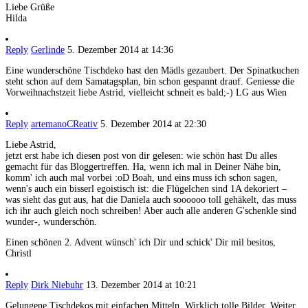
Liebe Grüße
Hilda
Reply
Gerlinde
5. Dezember 2014 at 14:36
Eine wunderschöne Tischdeko hast den Mädls gezaubert. Der Spinatkuchen
steht schon auf dem Samatagsplan, bin schon gespannt drauf. Geniesse die
Vorweihnachstzeit liebe Astrid, vielleicht schneit es bald;-) LG aus Wien
Reply
artemanoCReativ
5. Dezember 2014 at 22:30
Liebe Astrid,
jetzt erst habe ich diesen post von dir gelesen: wie schön hast Du alles
gemacht für das Bloggertreffen. Ha, wenn ich mal in Deiner Nähe bin,
komm' ich auch mal vorbei :oD Boah, und eins muss ich schon sagen,
wenn's auch ein bisserl egoistisch ist: die Flügelchen sind 1A dekoriert –
was sieht das gut aus, hat die Daniela auch soooooo toll gehäkelt, das muss
ich ihr auch gleich noch schreiben! Aber auch alle anderen G'schenkle sind
wunder-, wunderschön.
Einen schönen 2. Advent wünsch' ich Dir und schick' Dir mil besitos,
Christl
Reply
Dirk Niebuhr
13. Dezember 2014 at 10:21
Gelungene Tischdekos mit einfachen Mitteln. Wirklich tolle Bilder. Weiter