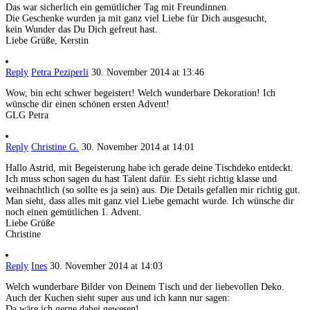
Das war sicherlich ein gemütlicher Tag mit Freundinnen.
Die Geschenke wurden ja mit ganz viel Liebe für Dich ausgesucht,
kein Wunder das Du Dich gefreut hast.
Liebe Grüße, Kerstin
Reply
Petra Peziperli
30. November 2014 at 13:46
Wow, bin echt schwer begeistert! Welch wunderbare Dekoration! Ich
wünsche dir einen schönen ersten Advent!
GLG Petra
Reply
Christine G.
30. November 2014 at 14:01
Hallo Astrid, mit Begeisterung habe ich gerade deine Tischdeko entdeckt.
Ich muss schon sagen du hast Talent dafür. Es sieht richtig klasse und
weihnachtlich (so sollte es ja sein) aus. Die Details gefallen mir richtig gut.
Man sieht, dass alles mit ganz viel Liebe gemacht wurde. Ich wünsche dir
noch einen gemütlichen 1. Advent.
Liebe Grüße
Christine
Reply
Ines
30. November 2014 at 14:03
Welch wunderbare Bilder von Deinem Tisch und der liebevollen Deko.
Auch der Kuchen sieht super aus und ich kann nur sagen:
Da wäre ich gerne dabei gewesen!