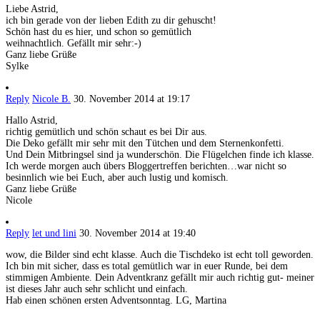
Liebe Astrid,
ich bin gerade von der lieben Edith zu dir gehuscht!
Schön hast du es hier, und schon so gemütlich
weihnachtlich. Gefällt mir sehr:-)
Ganz liebe Grüße
Sylke
Reply
Nicole B.
30. November 2014 at 19:17
Hallo Astrid,
richtig gemütlich und schön schaut es bei Dir aus.
Die Deko gefällt mir sehr mit den Tütchen und dem Sternenkonfetti.
Und Dein Mitbringsel sind ja wunderschön. Die Flügelchen finde ich klasse.
Ich werde morgen auch übers Bloggertreffen berichten…war nicht so
besinnlich wie bei Euch, aber auch lustig und komisch.
Ganz liebe Grüße
Nicole
Reply
let und lini
30. November 2014 at 19:40
wow, die Bilder sind echt klasse. Auch die Tischdeko ist echt toll geworden.
Ich bin mit sicher, dass es total gemütlich war in euer Runde, bei dem
stimmigen Ambiente. Dein Adventkranz gefällt mir auch richtig gut- meiner
ist dieses Jahr auch sehr schlicht und einfach.
Hab einen schönen ersten Adventsonntag. LG, Martina