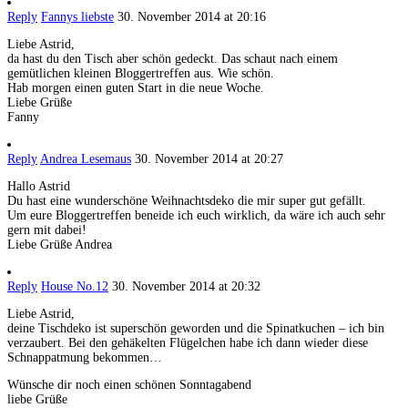
Reply
Fannys liebste
30. November 2014 at 20:16
Liebe Astrid,
da hast du den Tisch aber schön gedeckt. Das schaut nach einem
gemütlichen kleinen Bloggertreffen aus. Wie schön.
Hab morgen einen guten Start in die neue Woche.
Liebe Grüße
Fanny
Reply
Andrea Lesemaus
30. November 2014 at 20:27
Hallo Astrid
Du hast eine wunderschöne Weihnachtsdeko die mir super gut gefällt.
Um eure Bloggertreffen beneide ich euch wirklich, da wäre ich auch sehr
gern mit dabei!
Liebe Grüße Andrea
Reply
House No.12
30. November 2014 at 20:32
Liebe Astrid,
deine Tischdeko ist superschön geworden und die Spinatkuchen – ich bin
verzaubert. Bei den gehäkelten Flügelchen habe ich dann wieder diese
Schnappatmung bekommen…
Wünsche dir noch einen schönen Sonntagabend
liebe Grüße