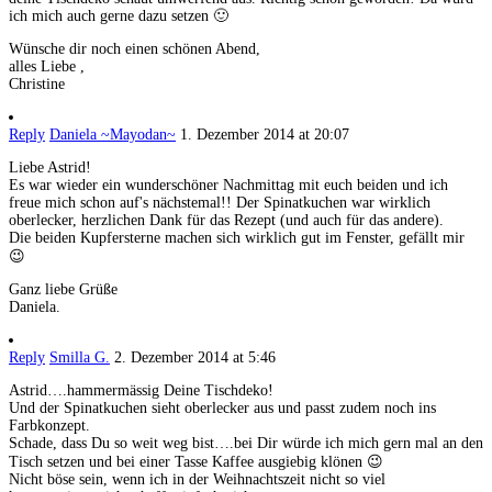
ich mich auch gerne dazu setzen 🙂
Wünsche dir noch einen schönen Abend,
alles Liebe ,
Christine
Reply
Daniela ~Mayodan~
1. Dezember 2014 at 20:07
Liebe Astrid!
Es war wieder ein wunderschöner Nachmittag mit euch beiden und ich
freue mich schon auf's nächstemal!! Der Spinatkuchen war wirklich
oberlecker, herzlichen Dank für das Rezept (und auch für das andere).
Die beiden Kupfersterne machen sich wirklich gut im Fenster, gefällt mir
😉
Ganz liebe Grüße
Daniela.
Reply
Smilla G.
2. Dezember 2014 at 5:46
Astrid….hammermässig Deine Tischdeko!
Und der Spinatkuchen sieht oberlecker aus und passt zudem noch ins
Farbkonzept.
Schade, dass Du so weit weg bist….bei Dir würde ich mich gern mal an den
Tisch setzen und bei einer Tasse Kaffee ausgiebig klönen 😉
Nicht böse sein, wenn ich in der Weihnachtszeit nicht so viel