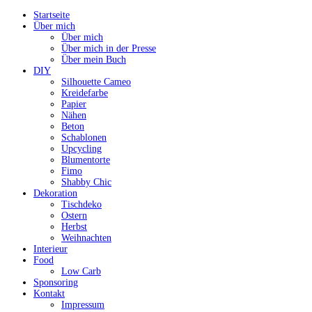
Startseite
Über mich
Über mich
Über mich in der Presse
Über mein Buch
DIY
Silhouette Cameo
Kreidefarbe
Papier
Nähen
Beton
Schablonen
Upcycling
Blumentorte
Fimo
Shabby Chic
Dekoration
Tischdeko
Ostern
Herbst
Weihnachten
Interieur
Food
Low Carb
Sponsoring
Kontakt
Impressum