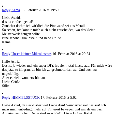
Reply
Kama
16. Februar 2016 at 19:50
Liebe Astrid,
das ist einfach genial!
Zunächst dachte ich wirklich die Pinnwand sei aus Metall.
So schön, ich könnte mich auch nicht entscheiden, wo das kleine
Meisterwerk hängen sollte.
Eine schöne Urlaubszeit und liebe Grüße
Kama
Reply
Unser kleiner Mikrokosmos
16. Februar 2016 at 20:24
Hallo Astrid,
Das ist ja wieder mal ein super DIY. Es sieht total klasse aus. Für mich wäre
das jetzt zu filigran, da bin ich zu grobmotorisch zu. Und auch zu
ungeduldig.
Aber es sieht wunderschön aus.
Liebe Grüße
Silke
Reply
HIMMELSSTÜCK
17. Februar 2016 at 5:02
Liebe Astrid, da steckt aber viel Liebe drin! Wunderbar sieht es aus! Ich
muss mich unbedingt mehr auf Pinterest bewegen und mir da ein paar
Anregungen holen. Deine sind so schön!!! Liebe Grüße, Rahel