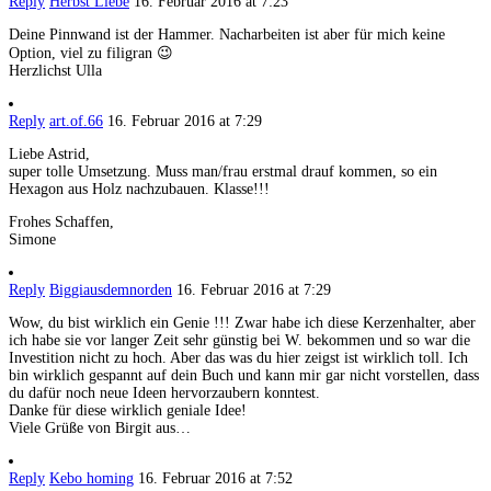
Reply
Herbst Liebe
16. Februar 2016 at 7:23
Deine Pinnwand ist der Hammer. Nacharbeiten ist aber für mich keine
Option, viel zu filigran 😉
Herzlichst Ulla
Reply
art.of.66
16. Februar 2016 at 7:29
Liebe Astrid,
super tolle Umsetzung. Muss man/frau erstmal drauf kommen, so ein
Hexagon aus Holz nachzubauen. Klasse!!!
Frohes Schaffen,
Simone
Reply
Biggiausdemnorden
16. Februar 2016 at 7:29
Wow, du bist wirklich ein Genie !!! Zwar habe ich diese Kerzenhalter, aber
ich habe sie vor langer Zeit sehr günstig bei W. bekommen und so war die
Investition nicht zu hoch. Aber das was du hier zeigst ist wirklich toll. Ich
bin wirklich gespannt auf dein Buch und kann mir gar nicht vorstellen, dass
du dafür noch neue Ideen hervorzaubern konntest.
Danke für diese wirklich geniale Idee!
Viele Grüße von Birgit aus…
Reply
Kebo homing
16. Februar 2016 at 7:52