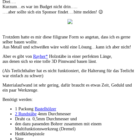
Drei….
Kurzum…es war im Budget nicht drin…..
….aber sollte sich ein Sponsor findet….bitte melden! 😉
Trotzdem hatte es mir diese filigrane Form so angetan, dass ich es gerne
selber bauen wollte.
Aus Metall und schweißen wäre wohl eine Lösung…kann ich aber nicht!
Aber es gibt von
Rayher*
Holzstäbe in einer perfekten Länge,
aus denen sich so eine tolle 3D Pinnwand bauen lässt.
(Als Teelichthalter hat es nicht funktioniert, die Halterung für das Teelicht
war einfach zu schwer)
Materialaufwand ist sehr gering, dafür braucht es etwas Zeit, Geduld und
ein paar Werkzeuge.
Benötigt werden:
1 Packung
Bastelhölzer
2 Rundstäbe
4mm Durchmesser
Draht ca. 0,5mm Durchmesser und
den dazu passenden Bohrer zusammen mit einem
Multifunktionswerkzeug (Dremel)
Heißklebepistole
Säge