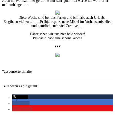
Auch im Wohnzimmer gefällt es mir sehr gut…..da werde ich wohl öfter
mal umhängen…..
Diese Woche sind bei uns Ferien und ich habe auch Urlaub.
Es gibt so viel zu tun…..Frühjahrsputz, neue Möbel im Vorhaus aufstellen
und natürlich auch viel Creatives….
Daher sehen wir uns hier bald wieder!
Bis dahin habt eine schöne Woche
♥♥♥
*gesponserte Inhalte
Teile wenn es dir gefällt!
twittern
teilen
merken