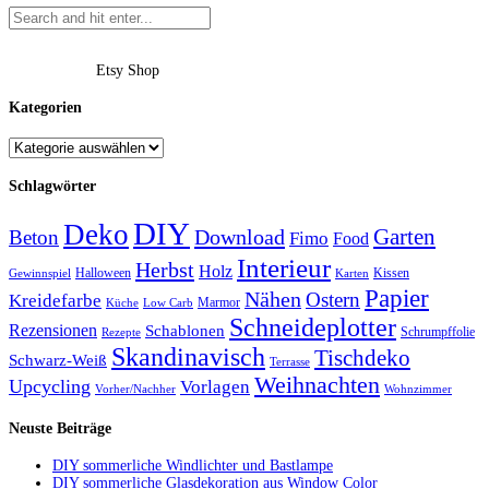
Etsy Shop
Kategorien
Schlagwörter
DIY
Deko
Garten
Download
Beton
Fimo
Food
Interieur
Herbst
Holz
Halloween
Kissen
Gewinnspiel
Karten
Papier
Nähen
Ostern
Kreidefarbe
Marmor
Küche
Low Carb
Schneideplotter
Rezensionen
Schablonen
Schrumpffolie
Rezepte
Skandinavisch
Tischdeko
Schwarz-Weiß
Terrasse
Weihnachten
Upcycling
Vorlagen
Vorher/Nachher
Wohnzimmer
Neuste Beiträge
DIY sommerliche Windlichter und Bastlampe
DIY sommerliche Glasdekoration aus Window Color