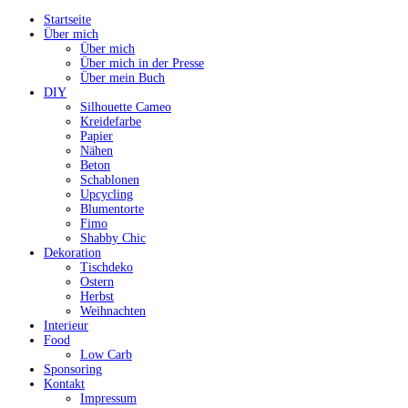
Startseite
Über mich
Über mich
Über mich in der Presse
Über mein Buch
DIY
Silhouette Cameo
Kreidefarbe
Papier
Nähen
Beton
Schablonen
Upcycling
Blumentorte
Fimo
Shabby Chic
Dekoration
Tischdeko
Ostern
Herbst
Weihnachten
Interieur
Food
Low Carb
Sponsoring
Kontakt
Impressum