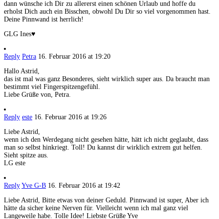
dann wünsche ich Dir zu allererst einen schönen Urlaub und hoffe du
erholst Dich auch ein Bisschen, obwohl Du Dir so viel vorgenommen hast.
Deine Pinnwand ist herrlich!
GLG Ines♥
Reply
Petra
16. Februar 2016 at 19:20
Hallo Astrid,
das ist mal was ganz Besonderes, sieht wirklich super aus. Da braucht man
bestimmt viel Fingerspitzengefühl.
Liebe Grüße von, Petra.
Reply
este
16. Februar 2016 at 19:26
Liebe Astrid,
wenn ich den Werdegang nicht gesehen hätte, hätt ich nicht geglaubt, dass
man so selbst hinkriegt. Toll! Du kannst dir wirklich extrem gut helfen.
Sieht spitze aus.
LG este
Reply
Yve G-B
16. Februar 2016 at 19:42
Liebe Astrid, Bitte etwas von deiner Geduld. Pinnwand ist super, Aber ich
hätte da sicher keine Nerven für. Vielleicht wenn ich mal ganz viel
Langeweile habe. Tolle Idee! Liebste Grüße Yve