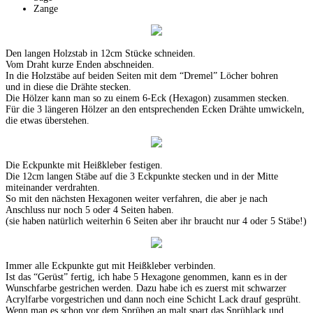
Zange
Den langen Holzstab in 12cm Stücke schneiden.
Vom Draht kurze Enden abschneiden.
In die Holzstäbe auf beiden Seiten mit dem “Dremel” Löcher bohren
und in diese die Drähte stecken.
Die Hölzer kann man so zu einem 6-Eck (Hexagon) zusammen stecken.
Für die 3 längeren Hölzer an den entsprechenden Ecken Drähte umwickeln,
die etwas überstehen.
Die Eckpunkte mit Heißkleber festigen.
Die 12cm langen Stäbe auf die 3 Eckpunkte stecken und in der Mitte
miteinander verdrahten.
So mit den nächsten Hexagonen weiter verfahren, die aber je nach
Anschluss nur noch 5 oder 4 Seiten haben.
(sie haben natürlich weiterhin 6 Seiten aber ihr braucht nur 4 oder 5 Stäbe!)
Immer alle Eckpunkte gut mit Heißkleber verbinden.
Ist das “Gerüst” fertig, ich habe 5 Hexagone genommen, kann es in der
Wunschfarbe gestrichen werden. Dazu habe ich es zuerst mit schwarzer
Acrylfarbe vorgestrichen und dann noch eine Schicht Lack drauf gesprüht.
Wenn man es schon vor dem Sprühen an malt spart das Sprühlack und