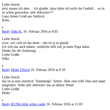
Liebe Astrid,
jetzt staune ich aber… ich glaube, dazu hätte ich nicht die Geduld… es ist
so schön geworden, sehr dekorativ!!!
Ganz lieben Gruß aus Südtirol,
Kebo
Reply
Silke R.
16. Februar 2016 at 8:03
Liebe Astrid,
wow, wie cool ist das denn – das ist ja so genial.
Ich will das auch haben, vielleicht hilft mir ja mein Papa dabei.
Danke für die Anleitung.
Liebe Grüße
Silke
Reply
Heike Ellrich
16. Februar 2016 at 8:50
Liebe Astrid,
das ist ja eine ziemlich "fummelige" Arbeit. Aber eine tolle Idee und super
umgesetzt. Sieht sehr dekorativ aus an deiner Wand.
Liebe Grüße
Heike
Reply
KUNIs little white castle
16. Februar 2016 at 11:03