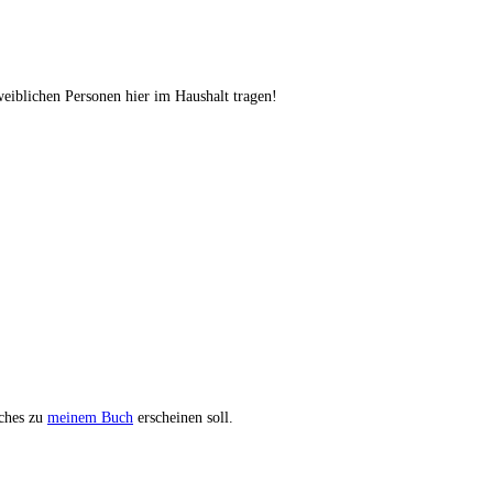
weiblichen Personen hier im Haushalt tragen!
lches zu
meinem Buch
erscheinen soll.