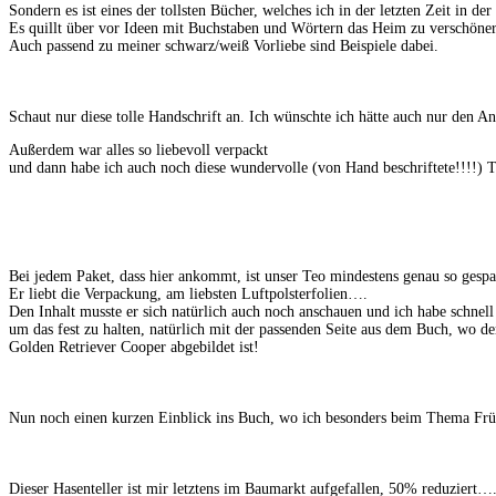
Sondern es ist eines der tollsten Bücher, welches ich in der letzten Zeit in de
Es quillt über vor Ideen mit Buchstaben und Wörtern das Heim zu verschöne
Auch passend zu meiner schwarz/weiß Vorliebe sind Beispiele dabei.
Schaut nur diese tolle Handschrift an. Ich wünschte ich hätte auch nur den A
Außerdem war alles so liebevoll verpackt
und dann habe ich auch noch diese wundervolle (von Hand beschriftete!!!!)
Bei jedem Paket, dass hier ankommt, ist unser Teo mindestens genau so gespa
Er liebt die Verpackung, am liebsten Luftpolsterfolien….
Den Inhalt musste er sich natürlich auch noch anschauen und ich habe schnel
um das fest zu halten, natürlich mit der passenden Seite aus dem Buch, wo d
Golden Retriever Cooper abgebildet ist!
Nun noch einen kurzen Einblick ins Buch, wo ich besonders beim Thema Früh
Dieser Hasenteller ist mir letztens im Baumarkt aufgefallen, 50% reduziert