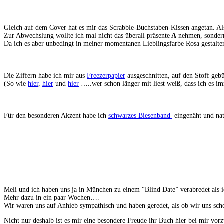
Gleich auf dem Cover hat es mir das Scrabble-Buchstaben-Kissen angetan. Al
Zur Abwechslung wollte ich mal nicht das überall präsente
A
nehmen, sonder
Da ich es aber unbedingt in meiner momentanen Lieblingsfarbe Rosa gestalten
Die Ziffern habe ich mir aus
Freezerpapier
ausgeschnitten, auf den Stoff geb
(So wie
hier
,
hier
und
hier
…..wer schon länger mit liest weiß, dass ich es i
Für den besonderen Akzent habe ich
schwarzes Biesenband
eingenäht und nat
Meli und ich haben uns ja in München zu einem “Blind Date” verabredet als 
Mehr dazu in ein paar Wochen….
Wir waren uns auf Anhieb sympathisch und haben geredet, als ob wir uns sc
Nicht nur deshalb ist es mir eine besondere Freude ihr Buch hier bei mir vorz