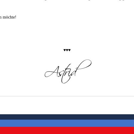
en möchte!
♥♥♥