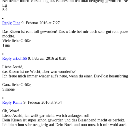
Bei deiner tollen Vorstellung des Buches bin ich total neugierig geworden. B
Lg
Sali
Reply
Tina
9. Februar 2016 at 7:27
Das Kissen ist echt toll geworden! Das würde bei mir auch sehr gut rein pass
möchte.
Viele liebe Grüße
Tina
Reply
art.of.66
9. Februar 2016 at 8:28
Liebe Astrid,
das Kissen ist ne Wucht, aber wen wundert's?
Ich freue mich immer wieder auf's neue, wenn du einen Diy-Post herausbring
Ganz liebe Grüße,
Simone
Reply
Kama
9. Februar 2016 at 9:54
Oh, Wow!
Liebe Astrid, ich weiß gar nicht, wo ich anfangen soll.
Dein Kissen ist super schön geworden und das Biesenband macht es perfekt.
Ich bin schon sehr neugierig auf Dein Buch und nun muss ich mir wohl auch 