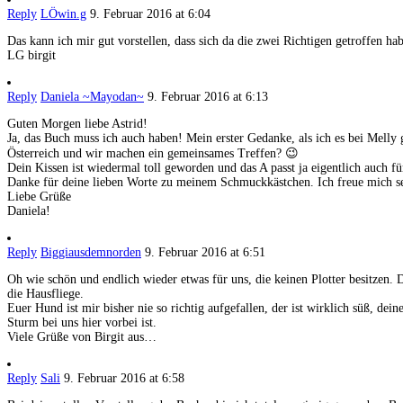
Reply
LÖwin.g
9. Februar 2016 at 6:04
Das kann ich mir gut vorstellen, dass sich da die zwei Richtigen getroffen ha
LG birgit
Reply
Daniela ~Mayodan~
9. Februar 2016 at 6:13
Guten Morgen liebe Astrid!
Ja, das Buch muss ich auch haben! Mein erster Gedanke, als ich es bei Melly g
Österreich und wir machen ein gemeinsames Treffen? 😉
Dein Kissen ist wiedermal toll geworden und das A passt ja eigentlich auch f
Danke für deine lieben Worte zu meinem Schmuckkästchen. Ich freue mich sehr
Liebe Grüße
Daniela!
Reply
Biggiausdemnorden
9. Februar 2016 at 6:51
Oh wie schön und endlich wieder etwas für uns, die keinen Plotter besitzen. 
die Hausfliege.
Euer Hund ist mir bisher nie so richtig aufgefallen, der ist wirklich süß, d
Sturm bei uns hier vorbei ist.
Viele Grüße von Birgit aus…
Reply
Sali
9. Februar 2016 at 6:58