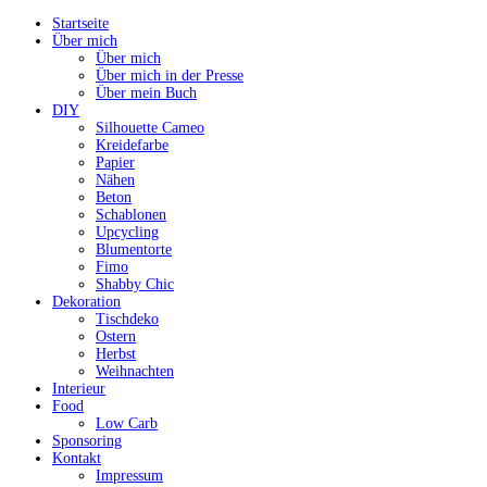
Startseite
Über mich
Über mich
Über mich in der Presse
Über mein Buch
DIY
Silhouette Cameo
Kreidefarbe
Papier
Nähen
Beton
Schablonen
Upcycling
Blumentorte
Fimo
Shabby Chic
Dekoration
Tischdeko
Ostern
Herbst
Weihnachten
Interieur
Food
Low Carb
Sponsoring
Kontakt
Impressum