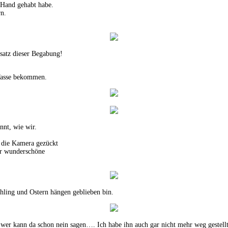
r Hand gehabt habe.
rn.
nsatz dieser Begabung!
 Tasse bekommen.
nnt, wie wir.
l die Kamera gezückt
er wunderschöne
ling und Ostern hängen geblieben bin.
….wer kann da schon nein sagen…. Ich habe ihn auch gar nicht mehr weg gestel