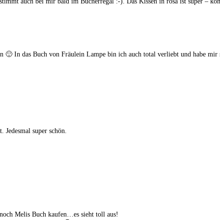
estimmt auch bei mir bald im Bücherregal :-). Das Kissen in rosa ist super – k
en 🙂 In das Buch von Fräulein Lampe bin ich auch total verliebt und habe mir
t. Jedesmal super schön.
noch Melis Buch kaufen…es sieht toll aus!