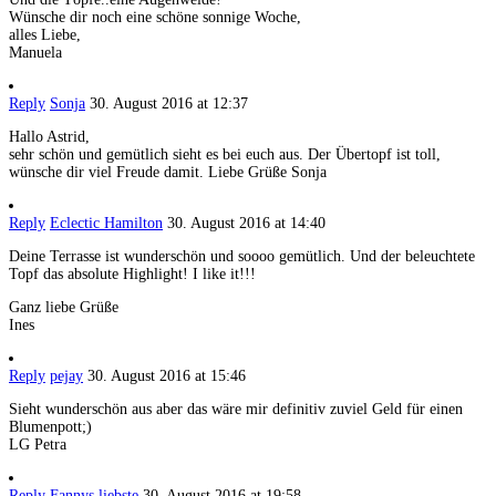
Wünsche dir noch eine schöne sonnige Woche,
alles Liebe,
Manuela
Reply
Sonja
30. August 2016 at 12:37
Hallo Astrid,
sehr schön und gemütlich sieht es bei euch aus. Der Übertopf ist toll,
wünsche dir viel Freude damit. Liebe Grüße Sonja
Reply
Eclectic Hamilton
30. August 2016 at 14:40
Deine Terrasse ist wunderschön und soooo gemütlich. Und der beleuchtete
Topf das absolute Highlight! I like it!!!
Ganz liebe Grüße
Ines
Reply
pejay
30. August 2016 at 15:46
Sieht wunderschön aus aber das wäre mir definitiv zuviel Geld für einen
Blumenpott;)
LG Petra
Reply
Fannys liebste
30. August 2016 at 19:58