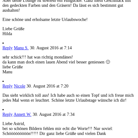
Aber deine Lounge ist sowieso ein Hingucker. Ganz mein Geschmack mit
den gedeckten Farben und den Gräsern! Da lässt es sich bestimmt gut
aushalten!
Eine schöne und erholsame letzte Urlaubswoche!
Liebe Grüße
Hilda
Reply
Manu S.
30. August 2016 at 7:14
sehr schick!!! hat was richtig mondänes!
da kann man doch einen lauen Abend viel besser geniessen 🙂
liebe Grüße
Manu
Reply
Nicole
30. August 2016 at 7:20
Das sieht wirklich toll aus! Ich habe auch so einen Topf und ich freue mich
jedes Mal wenn er leuchtet. Schöne letzte Urlaubstage wünsche ich dir!
Reply
Annett W.
30. August 2016 at 7:34
Liebe Astrid,
bei so schönen Bildern fehlen mir echt die Worte!!! Nur soviel:
Schööööööööön!!!!! Dir ganz liebe Grüße und vielen Dank