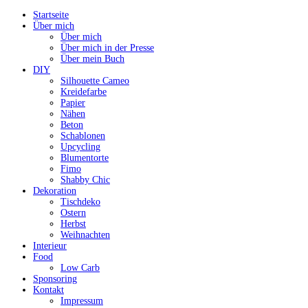
Startseite
Über mich
Über mich
Über mich in der Presse
Über mein Buch
DIY
Silhouette Cameo
Kreidefarbe
Papier
Nähen
Beton
Schablonen
Upcycling
Blumentorte
Fimo
Shabby Chic
Dekoration
Tischdeko
Ostern
Herbst
Weihnachten
Interieur
Food
Low Carb
Sponsoring
Kontakt
Impressum