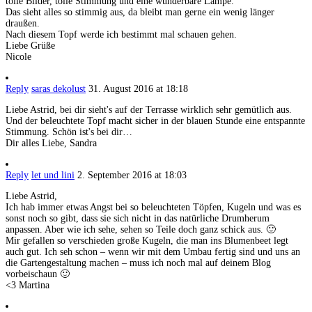
tolle Bilder, tolle Stimmung und eine wunderbare Lampe.
Das sieht alles so stimmig aus, da bleibt man gerne ein wenig länger
draußen.
Nach diesem Topf werde ich bestimmt mal schauen gehen.
Liebe Grüße
Nicole
Reply
saras dekolust
31. August 2016 at 18:18
Liebe Astrid, bei dir sieht's auf der Terrasse wirklich sehr gemütlich aus.
Und der beleuchtete Topf macht sicher in der blauen Stunde eine entspannte
Stimmung. Schön ist's bei dir…
Dir alles Liebe, Sandra
Reply
let und lini
2. September 2016 at 18:03
Liebe Astrid,
Ich hab immer etwas Angst bei so beleuchteten Töpfen, Kugeln und was es
sonst noch so gibt, dass sie sich nicht in das natürliche Drumherum
anpassen. Aber wie ich sehe, sehen so Teile doch ganz schick aus. 🙂
Mir gefallen so verschieden große Kugeln, die man ins Blumenbeet legt
auch gut. Ich seh schon – wenn wir mit dem Umbau fertig sind und uns an
die Gartengestaltung machen – muss ich noch mal auf deinem Blog
vorbeischaun 🙂
<3 Martina