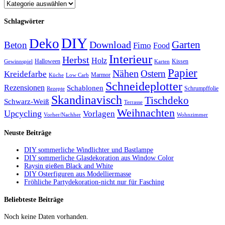
Schlagwörter
DIY
Deko
Garten
Download
Beton
Fimo
Food
Interieur
Herbst
Holz
Halloween
Kissen
Gewinnspiel
Karten
Papier
Nähen
Ostern
Kreidefarbe
Marmor
Küche
Low Carb
Schneideplotter
Rezensionen
Schablonen
Schrumpffolie
Rezepte
Skandinavisch
Tischdeko
Schwarz-Weiß
Terrasse
Weihnachten
Upcycling
Vorlagen
Vorher/Nachher
Wohnzimmer
Neuste Beiträge
DIY sommerliche Windlichter und Bastlampe
DIY sommerliche Glasdekoration aus Window Color
Raysin gießen Black and White
DIY Osterfiguren aus Modelliermasse
Fröhliche Partydekoration-nicht nur für Fasching
Beliebteste Beiträge
Noch keine Daten vorhanden.