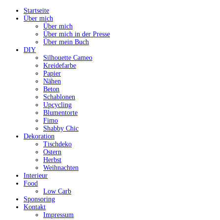
Startseite
Über mich
Über mich
Über mich in der Presse
Über mein Buch
DIY
Silhouette Cameo
Kreidefarbe
Papier
Nähen
Beton
Schablonen
Upcycling
Blumentorte
Fimo
Shabby Chic
Dekoration
Tischdeko
Ostern
Herbst
Weihnachten
Interieur
Food
Low Carb
Sponsoring
Kontakt
Impressum