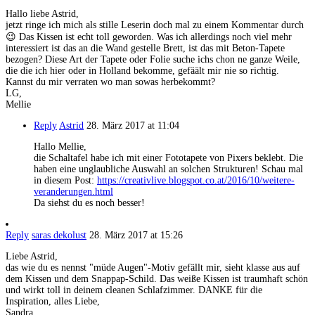
Hallo liebe Astrid,
jetzt ringe ich mich als stille Leserin doch mal zu einem Kommentar durch
😉 Das Kissen ist echt toll geworden. Was ich allerdings noch viel mehr
interessiert ist das an die Wand gestelle Brett, ist das mit Beton-Tapete
bezogen? Diese Art der Tapete oder Folie suche ichs chon ne ganze Weile,
die die ich hier oder in Holland bekomme, gefäält mir nie so richtig.
Kannst du mir verraten wo man sowas herbekommt?
LG,
Mellie
Reply
Astrid
28. März 2017 at 11:04
Hallo Mellie,
die Schaltafel habe ich mit einer Fototapete von Pixers beklebt. Die
haben eine unglaubliche Auswahl an solchen Strukturen! Schau mal
in diesem Post:
https://creativlive.blogspot.co.at/2016/10/weitere-
veranderungen.html
Da siehst du es noch besser!
Reply
saras dekolust
28. März 2017 at 15:26
Liebe Astrid,
das wie du es nennst "müde Augen"-Motiv gefällt mir, sieht klasse aus auf
dem Kissen und dem Snappap-Schild. Das weiße Kissen ist traumhaft schön
und wirkt toll in deinem cleanen Schlafzimmer. DANKE für die
Inspiration, alles Liebe,
Sandra