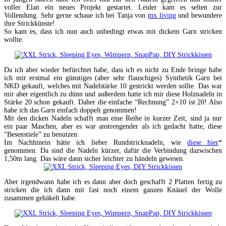
voller Elan ein neues Projekt gestartet. Leider kam es selten zur
Vollendung. Sehr gerne schaue ich bei Tanja von
mx living
und bewundere
ihre Strickkünste!
So kam es, dass ich nun auch unbedingt etwas mit dickem Garn stricken
wollte.
Da ich aber wieder befürchtet habe, dass ich es nicht zu Ende bringe habe
ich mir erstmal ein günstiges (aber sehr flauschiges) Synthetik Garn bei
NKD gekauft, welches mit Nadelstärke 10 gestrickt werden sollte. Das war
mir aber eigentlich zu dünn und außerdem hatte ich mir diese Holznadeln in
Stärke 20 schon gekauft. Daher die einfache “Rechnung” 2×10 ist 20! Also
habe ich das Garn einfach doppelt genommen!
Mit den dicken Nadeln schafft man eine Reihe in kurzer Zeit, sind ja nur
ein paar Maschen, aber es war anstrengender als ich gedacht hatte, diese
“Besenstiele” zu benutzen.
Im Nachhinein hätte ich lieber Rundstricknadeln, wie
diese hier
*
genommen. Da sind die Nadeln kürzer, dafür die Verbindung dazwischen
1,50m lang. Das wäre dann sicher leichter zu händeln gewesen.
Aber irgendwann habe ich es dann aber doch geschafft 2 Platten fertig zu
stricken die ich dann mit fast noch einem ganzen Knäuel der Wolle
zusammen gehäkelt habe.