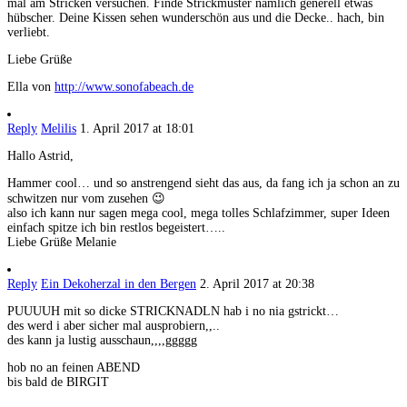
mal am Stricken versuchen. Finde Strickmuster nämlich generell etwas
hübscher. Deine Kissen sehen wunderschön aus und die Decke.. hach, bin
verliebt.
Liebe Grüße
Ella von
http://www.sonofabeach.de
Reply
Melilis
1. April 2017 at 18:01
Hallo Astrid,
Hammer cool… und so anstrengend sieht das aus, da fang ich ja schon an zu
schwitzen nur vom zusehen 😉
also ich kann nur sagen mega cool, mega tolles Schlafzimmer, super Ideen
einfach spitze ich bin restlos begeistert…..
Liebe Grüße Melanie
Reply
Ein Dekoherzal in den Bergen
2. April 2017 at 20:38
PUUUUH mit so dicke STRICKNADLN hab i no nia gstrickt…
des werd i aber sicher mal ausprobiern,,..
des kann ja lustig ausschaun,,,,ggggg
hob no an feinen ABEND
bis bald de BIRGIT