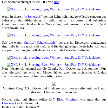
Der Schrankanhänger ist ein DIY von
hier
.
Auch in diesem
Wäschesack
* kommt keine schmutzige Wäsche sondern der
beherbergt den Abfalleimer. 1. gefällt es mir so besser und außerdem
kommt so unser Hand nicht in Versuchung dort hinein zu schauen…. (und
durchzuwühlen)
Seit die ersten
Kunstoff-Schalenstühle
* bei uns im Essbereich eingezogen
sind liebe ich sie noch viel mehr und für den günstigen Preis habe ich noch
ein paar mehr angeschafft die einfach nur als Beisteller herhalten.
Nun möchte ich nochmal auf die Chunky Knit Decken zurück kommen. Für
alle, die auch gerne so ein Modell hätten aber aus preislichen Gründen
davon absehen, kommt hier eine Alternative:
Mimimia Blog XXL Decke und Sitzkissen aus Fleecestreifen mit der Hand
stricken | Chunky Knit mal anders
Nicole, zeigt auf ihrem tollen DIY
Blog Mimimia
wie man das aus
Fleecedecken
hinbekommt.
Ist das nicht der Hammer?!