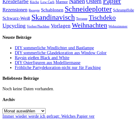
Papier
Nähen
Ostern
Kreidefarbe
Marmor
Küche
Low Carb
Schneideplotter
Rezensionen
Schablonen
Schrumpffolie
Rezepte
Skandinavisch
Tischdeko
Schwarz-Weiß
Terrasse
Weihnachten
Upcycling
Vorlagen
Vorher/Nachher
Wohnzimmer
Neuste Beiträge
DIY sommerliche Windlichter und Bastlampe
DIY sommerliche Glasdekoration aus Window Color
Raysin gießen Black and White
DIY Osterfiguren aus Modelliermasse
Fröhliche Partydekoration-nicht nur für Fasching
Beliebteste Beiträge
Noch keine Daten vorhanden.
Archiv
Immer wieder werde ich gefragt: Welches Papier ver