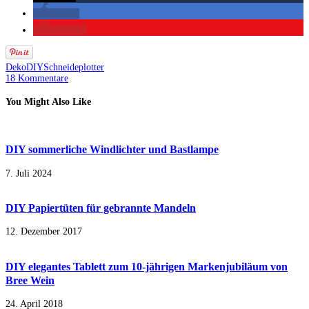
teilen
merken
Deko
DIY
Schneideplotter
18 Kommentare
You Might Also Like
DIY sommerliche Windlichter und Bastlampe
7. Juli 2024
DIY Papiertüten für gebrannte Mandeln
12. Dezember 2017
DIY elegantes Tablett zum 10-jährigen Markenjubiläum von
Bree Wein
24. April 2018