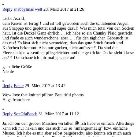
Reply
shabbylinas welt
28. März 2017 at 21:26
Liebe Astrid,
dein Kissen ist fertig!! und ist toll geworden auch die schlafenden Augen
aus Snappap und geplottet sind super dazu!! Was mich total von den Socken
haut, ist die Decke! Ganz ehrlich…. ich habe so ein Chunky Plaid gestrickt
und finde es auch wunderschöne, aber….. für den täglichen Gebrauch ist
das nix! Es lässt sich nicht vermeiden, dass das gute Stück fusselt und
Knötchen bekommt. Also nur gucken, nicht anfassen!! Da sind die
Fleecedecken wesentlich pflegeleichter und die gestrickte Decke sieht klasse
aus!!! Das schaue ich mir mal genauer an!
ganz liebe Grüße
Nicole
Reply
Bente
29. März 2017 at 13:42
Wow love that knitted pillow. Beautiful photos.
Hugs from here
Reply
SonOfaBeach
31. März 2017 at 11:12
Ja, ich bin den groben Maschen verfallen 😀 Ich liebe es einfach. Allerdings
kann ich nur häkeln und das auch nur so "anfängermäßig" bzw. einfache
Muster. Ich habe es mir aber selbst beigebracht, also könnte ich mich auch