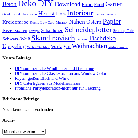
DIY
Deko
Garten
Download
Beton
Fimo
Food
Interieur
Herbst
Holz
Halloween
Kissen
Gewinnspiel
Karten
Papier
Nähen
Ostern
Kreidefarbe
Marmor
Küche
Low Carb
Schneideplotter
Rezensionen
Schablonen
Schrumpffolie
Rezepte
Skandinavisch
Tischdeko
Schwarz-Weiß
Terrasse
Weihnachten
Upcycling
Vorlagen
Vorher/Nachher
Wohnzimmer
Neuste Beiträge
DIY sommerliche Windlichter und Bastlampe
DIY sommerliche Glasdekoration aus Window Color
Raysin gießen Black and White
DIY Osterfiguren aus Modelliermasse
Fröhliche Partydekoration-nicht nur für Fasching
Beliebteste Beiträge
Noch keine Daten vorhanden.
Archiv