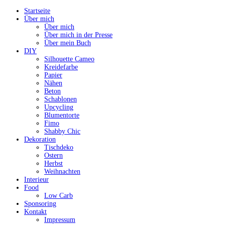
Startseite
Über mich
Über mich
Über mich in der Presse
Über mein Buch
DIY
Silhouette Cameo
Kreidefarbe
Papier
Nähen
Beton
Schablonen
Upcycling
Blumentorte
Fimo
Shabby Chic
Dekoration
Tischdeko
Ostern
Herbst
Weihnachten
Interieur
Food
Low Carb
Sponsoring
Kontakt
Impressum