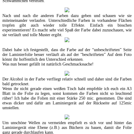
Schwämmchen verteilen.
Nach und nach die anderen Farben dazu geben und schauen wie sie
miteineinander verlaufen. Unterschiedliche Farben in vorhandene Flächen
tropfen gibt auch wieder tolle Effekte. Einfach ein bisschen
experimentieren! Es macht sehr viel Spaß der Farbe dabei zuzuschauen, wie
sie verläuft und tolle Muster ergibt.
Dabei habe ich festgestellt, dass die Farbe auf der “unbeschrifteten” Seite
der Laminierfolie besser verläuft als auf der “beschrifteten” Auf dem Foto
könnt ihr hoffentlich den Unterschied erkennen.
Was nun besser gefällt ist natürlich Geschmackssache!
Der Alcohol in der Farbe verfliegt relativ schnell und daher sind die Farben
bald getrocknet.
Wenn ihr nicht gerade einen weißen Tisch habt empfehle ich euch ein A3
Blatt in die Folie zu legen, sonst kommen die Farben nicht so leuchtend
rüber! Ich habe die Folien mit einer Stärke 250 mic. genommen. Die sind
etwas dicker und dafür am Laminiergerät auf der Rückseite auf 125mic
umstellen.
Um unschöne Wellen zu vermeiden empfielt es sich vor und hinter das
Laminiergerät eine Ebene (z.B.) aus Büchern zu bauen, damit die Folie
ganz gerade durchlaufen kann.