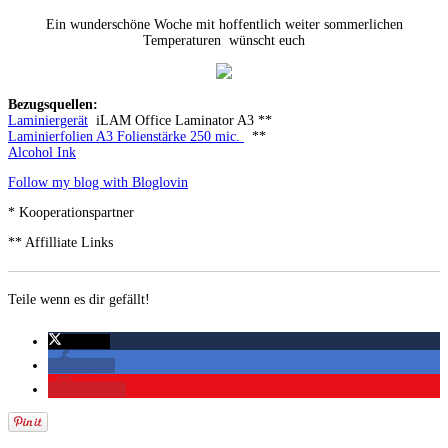
Ein wunderschöne Woche mit hoffentlich weiter sommerlichen
Temperaturen wünscht euch
Bezugsquellen:
Laminiergerät
iLAM Office Laminator A3 **
Laminierfolien A3 Folienstärke 250 mic.
**
Alcohol Ink
Follow my blog with Bloglovin
* Kooperationspartner
** Affilliate Links
Teile wenn es dir gefällt!
twittern
teilen
merken