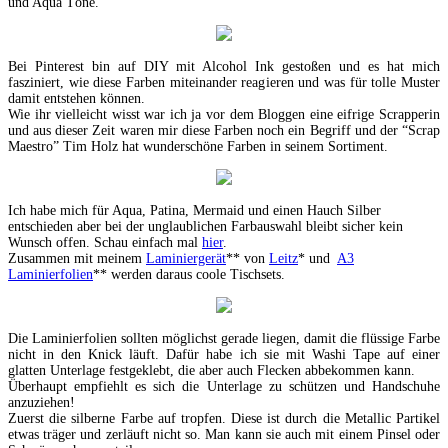
und Aqua Töne.
Bei Pinterest bin auf DIY mit Alcohol Ink gestoßen und es hat mich
fasziniert, wie diese Farben miteinander reagieren und was für tolle Muster
damit entstehen können.
Wie ihr vielleicht wisst war ich ja vor dem Bloggen eine eifrige Scrapperin
und aus dieser Zeit waren mir diese Farben noch ein Begriff und der “Scrap
Maestro” Tim Holz hat wunderschöne Farben in seinem Sortiment.
Ich habe mich für Aqua, Patina, Mermaid und einen Hauch Silber
entschieden aber bei der unglaublichen Farbauswahl bleibt sicher kein
Wunsch offen. Schau einfach mal
hier
.
Zusammen mit meinem
Laminiergerät
** von
Leitz
* und
A3
Laminierfolien
** werden daraus coole Tischsets.
Die Laminierfolien sollten möglichst gerade liegen, damit die flüssige Farbe
nicht in den Knick läuft. Dafür habe ich sie mit Washi Tape auf einer
glatten Unterlage festgeklebt, die aber auch Flecken abbekommen kann.
Überhaupt empfiehlt es sich die Unterlage zu schützen und Handschuhe
anzuziehen!
Zuerst die silberne Farbe auf tropfen. Diese ist durch die Metallic Partikel
etwas träger und zerläuft nicht so. Man kann sie auch mit einem Pinsel oder