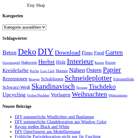
Etsy Shop
Kategorien
Schlagwörter
DIY
Deko
Garten
Download
Beton
Fimo
Food
Interieur
Herbst
Holz
Halloween
Kissen
Gewinnspiel
Karten
Papier
Nähen
Ostern
Kreidefarbe
Marmor
Küche
Low Carb
Schneideplotter
Rezensionen
Schablonen
Schrumpffolie
Rezepte
Skandinavisch
Tischdeko
Schwarz-Weiß
Terrasse
Weihnachten
Upcycling
Vorlagen
Vorher/Nachher
Wohnzimmer
Neuste Beiträge
DIY sommerliche Windlichter und Bastlampe
DIY sommerliche Glasdekoration aus Window Color
Raysin gießen Black and White
DIY Osterfiguren aus Modelliermasse
Fröhliche Partydekoration-nicht nur für Fasching