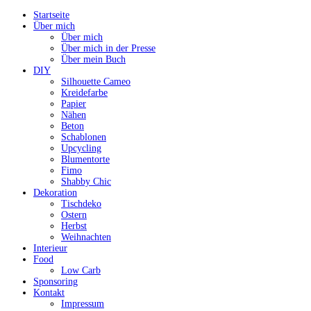
Startseite
Über mich
Über mich
Über mich in der Presse
Über mein Buch
DIY
Silhouette Cameo
Kreidefarbe
Papier
Nähen
Beton
Schablonen
Upcycling
Blumentorte
Fimo
Shabby Chic
Dekoration
Tischdeko
Ostern
Herbst
Weihnachten
Interieur
Food
Low Carb
Sponsoring
Kontakt
Impressum