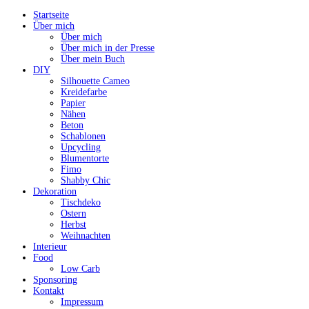
Startseite
Über mich
Über mich
Über mich in der Presse
Über mein Buch
DIY
Silhouette Cameo
Kreidefarbe
Papier
Nähen
Beton
Schablonen
Upcycling
Blumentorte
Fimo
Shabby Chic
Dekoration
Tischdeko
Ostern
Herbst
Weihnachten
Interieur
Food
Low Carb
Sponsoring
Kontakt
Impressum