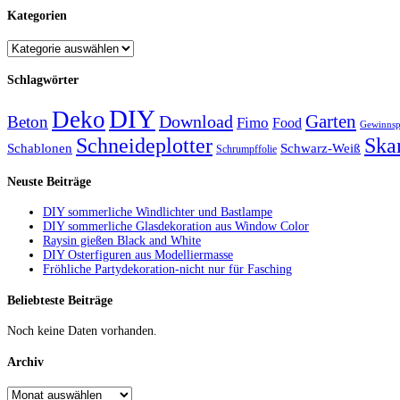
Kategorien
Schlagwörter
DIY
Deko
Garten
Download
Beton
Fimo
Food
Gewinnsp
Schneideplotter
Ska
Schablonen
Schwarz-Weiß
Schrumpffolie
Neuste Beiträge
DIY sommerliche Windlichter und Bastlampe
DIY sommerliche Glasdekoration aus Window Color
Raysin gießen Black and White
DIY Osterfiguren aus Modelliermasse
Fröhliche Partydekoration-nicht nur für Fasching
Beliebteste Beiträge
Noch keine Daten vorhanden.
Archiv