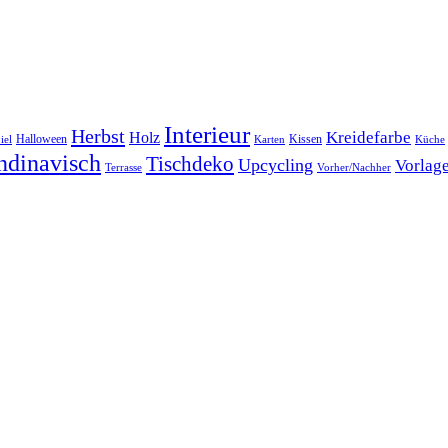
Interieur
Herbst
Kreidefarbe
Holz
Halloween
Kissen
iel
Karten
Küche
ndinavisch
Tischdeko
Upcycling
Vorlag
Terrasse
Vorher/Nachher