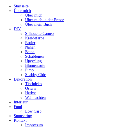
Startseite
Über mich
Über mich
Über mich in der Presse
Über mein Buch
DIY
Silhouette Cameo
Kreidefarbe
Papier
Nähen
Beton
Schablonen
Upcycling
Blumentorte
Fimo
Shabby Chic
Dekoration
Tischdeko
Ostern
Herbst
Weihnachten
Interieur
Food
Low Carb
Sponsoring
Kontakt
Impressum