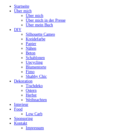
Startseite
Über mich
Über mich
Über mich in der Presse
Über mein Buch
DIY
Silhouette Cameo
Kreidefarbe
Papier
Nähen
Beton
Schablonen
Upcycling
Blumentorte
Fimo
Shabby Chic
Dekoration
Tischdeko
Ostern
Herbst
Weihnachten
Interieur
Food
Low Carb
Sponsoring
Kontakt
Impressum