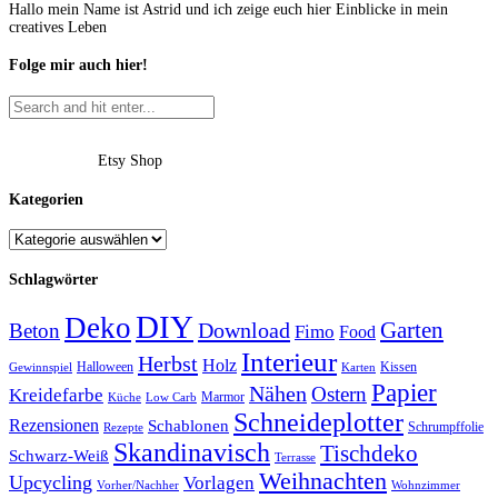
Hallo mein Name ist Astrid und ich zeige euch hier Einblicke in mein
creatives Leben
Folge mir auch hier!
Etsy Shop
Kategorien
Schlagwörter
DIY
Deko
Garten
Download
Beton
Fimo
Food
Interieur
Herbst
Holz
Halloween
Kissen
Gewinnspiel
Karten
Papier
Nähen
Ostern
Kreidefarbe
Marmor
Küche
Low Carb
Schneideplotter
Rezensionen
Schablonen
Schrumpffolie
Rezepte
Skandinavisch
Tischdeko
Schwarz-Weiß
Terrasse
Weihnachten
Upcycling
Vorlagen
Vorher/Nachher
Wohnzimmer