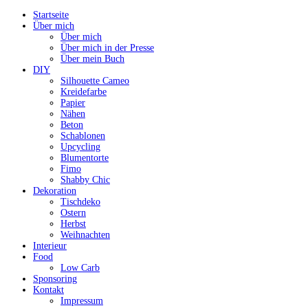
Startseite
Über mich
Über mich
Über mich in der Presse
Über mein Buch
DIY
Silhouette Cameo
Kreidefarbe
Papier
Nähen
Beton
Schablonen
Upcycling
Blumentorte
Fimo
Shabby Chic
Dekoration
Tischdeko
Ostern
Herbst
Weihnachten
Interieur
Food
Low Carb
Sponsoring
Kontakt
Impressum