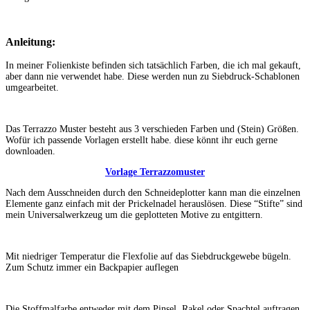
Anleitung:
In meiner Folienkiste befinden sich tatsächlich Farben, die ich mal gekauft,
aber dann nie verwendet habe. Diese werden nun zu Siebdruck-Schablonen
umgearbeitet.
Das Terrazzo Muster besteht aus 3 verschieden Farben und (Stein) Größen.
Wofür ich passende Vorlagen erstellt habe. diese könnt ihr euch gerne
downloaden.
Vorlage Terrazzomuster
Nach dem Ausschneiden durch den Schneideplotter kann man die einzelnen
Elemente ganz einfach mit der Prickelnadel herauslösen. Diese “Stifte” sind
mein Universalwerkzeug um die geplotteten Motive zu entgittern.
Mit niedriger Temperatur die Flexfolie auf das Siebdruckgewebe bügeln.
Zum Schutz immer ein Backpapier auflegen
Die Stoffmalfarbe entweder mit dem Pinsel, Rakel oder Spachtel auftragen.