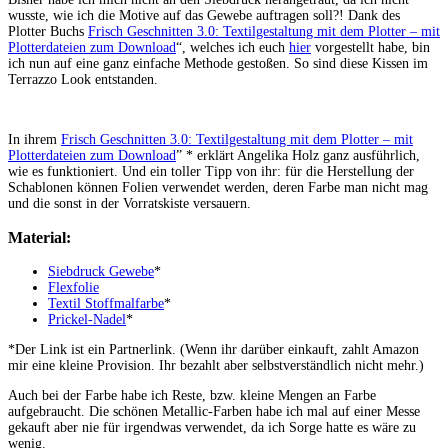
wusste, wie ich die Motive auf das Gewebe auftragen soll?! Dank des
Plotter Buchs
Frisch Geschnitten 3.0: Textilgestaltung mit dem Plotter – mit
Plotterdateien zum Download
“, welches ich euch
hier
vorgestellt habe, bin
ich nun auf eine ganz einfache Methode gestoßen. So sind diese Kissen im
Terrazzo Look entstanden.
In ihrem
Frisch Geschnitten 3.0: Textilgestaltung mit dem Plotter – mit
Plotterdateien zum Download
” * erklärt Angelika Holz ganz ausführlich,
wie es funktioniert. Und ein toller Tipp von ihr: für die Herstellung der
Schablonen können Folien verwendet werden, deren Farbe man nicht mag
und die sonst in der Vorratskiste versauern.
Material:
Siebdruck Gewebe
*
Flexfolie
Textil Stoffmalfarbe
*
Prickel-Nadel
*
*Der Link ist ein Partnerlink. (Wenn ihr darüber einkauft, zahlt Amazon
mir eine kleine Provision. Ihr bezahlt aber selbstverständlich nicht mehr.)
Auch bei der Farbe habe ich Reste, bzw. kleine Mengen an Farbe
aufgebraucht. Die schönen Metallic-Farben habe ich mal auf einer Messe
gekauft aber nie für irgendwas verwendet, da ich Sorge hatte es wäre zu
wenig.