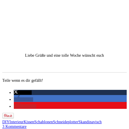
Liebe Grüße und eine tolle Woche wünscht euch
Teile wenn es dir gefällt!
twittern
teilen
merken
DIY
Interieur
Kissen
Schablonen
Schneideplotter
Skandinavisch
3 Kommentare