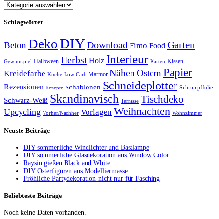
Schlagwörter
DIY
Deko
Garten
Download
Beton
Fimo
Food
Interieur
Herbst
Holz
Halloween
Kissen
Gewinnspiel
Karten
Papier
Nähen
Ostern
Kreidefarbe
Marmor
Küche
Low Carb
Schneideplotter
Rezensionen
Schablonen
Schrumpffolie
Rezepte
Skandinavisch
Tischdeko
Schwarz-Weiß
Terrasse
Weihnachten
Upcycling
Vorlagen
Vorher/Nachher
Wohnzimmer
Neuste Beiträge
DIY sommerliche Windlichter und Bastlampe
DIY sommerliche Glasdekoration aus Window Color
Raysin gießen Black and White
DIY Osterfiguren aus Modelliermasse
Fröhliche Partydekoration-nicht nur für Fasching
Beliebteste Beiträge
Noch keine Daten vorhanden.