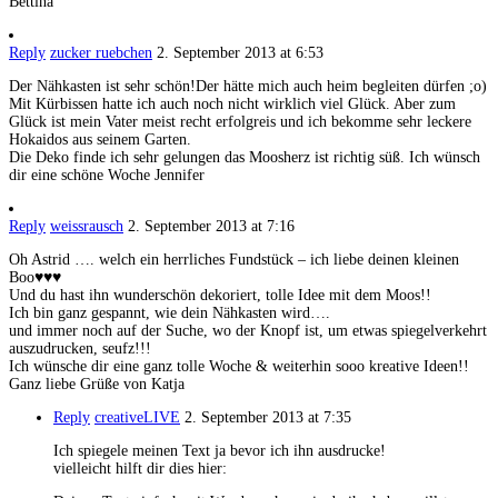
Bettina
Reply
zucker ruebchen
2. September 2013 at 6:53
Der Nähkasten ist sehr schön!Der hätte mich auch heim begleiten dürfen ;o)
Mit Kürbissen hatte ich auch noch nicht wirklich viel Glück. Aber zum
Glück ist mein Vater meist recht erfolgreis und ich bekomme sehr leckere
Hokaidos aus seinem Garten.
Die Deko finde ich sehr gelungen das Moosherz ist richtig süß. Ich wünsch
dir eine schöne Woche Jennifer
Reply
weissrausch
2. September 2013 at 7:16
Oh Astrid …. welch ein herrliches Fundstück – ich liebe deinen kleinen
Boo♥♥♥
Und du hast ihn wunderschön dekoriert, tolle Idee mit dem Moos!!
Ich bin ganz gespannt, wie dein Nähkasten wird….
und immer noch auf der Suche, wo der Knopf ist, um etwas spiegelverkehrt
auszudrucken, seufz!!!
Ich wünsche dir eine ganz tolle Woche & weiterhin sooo kreative Ideen!!
Ganz liebe Grüße von Katja
Reply
creativeLIVE
2. September 2013 at 7:35
Ich spiegele meinen Text ja bevor ich ihn ausdrucke!
vielleicht hilft dir dies hier: