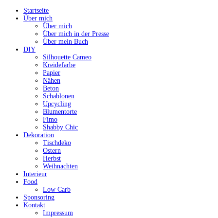
Startseite
Über mich
Über mich
Über mich in der Presse
Über mein Buch
DIY
Silhouette Cameo
Kreidefarbe
Papier
Nähen
Beton
Schablonen
Upcycling
Blumentorte
Fimo
Shabby Chic
Dekoration
Tischdeko
Ostern
Herbst
Weihnachten
Interieur
Food
Low Carb
Sponsoring
Kontakt
Impressum