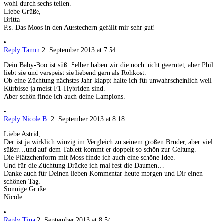
wohl durch sechs teilen.
Liebe Grüße,
Britta
P.s. Das Moos in den Ausstechern gefällt mir sehr gut!
Reply
Tamm
2. September 2013 at 7:54
Dein Baby-Boo ist süß. Selber haben wir die noch nicht geerntet, aber Phil
liebt sie und verspeist sie liebend gern als Rohkost.
Ob eine Züchtung nächstes Jahr klappt halte ich für unwahrscheinlich weil
Kürbisse ja meist F1-Hybriden sind.
Aber schön finde ich auch deine Lampions.
Reply
Nicole B.
2. September 2013 at 8:18
Liebe Astrid,
Der ist ja wirklich winzig im Vergleich zu seinem großen Bruder, aber viel
süßer…und auf dem Tablett kommt er doppelt so schön zur Geltung.
Die Plätzchenform mit Moss finde ich auch eine schöne Idee.
Und für die Züchtung Drücke ich mal fest die Daumen…
Danke auch für Deinen lieben Kommentar heute morgen und Dir einen
schönen Tag,
Sonnige Grüße
Nicole
Reply
Tina
2. September 2013 at 8:54