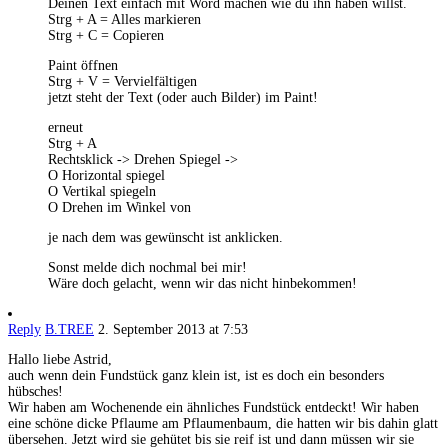
Deinen Text einfach mit Word machen wie du ihn haben willst.
Strg + A = Alles markieren
Strg + C = Copieren
Paint öffnen
Strg + V = Vervielfältigen
jetzt steht der Text (oder auch Bilder) im Paint!
erneut
Strg + A
Rechtsklick -> Drehen Spiegel ->
O Horizontal spiegel
O Vertikal spiegeln
O Drehen im Winkel von
je nach dem was gewünscht ist anklicken.
Sonst melde dich nochmal bei mir!
Wäre doch gelacht, wenn wir das nicht hinbekommen!
Reply
B.TREE
2. September 2013 at 7:53
Hallo liebe Astrid,
auch wenn dein Fundstück ganz klein ist, ist es doch ein besonders
hübsches!
Wir haben am Wochenende ein ähnliches Fundstück entdeckt! Wir haben
eine schöne dicke Pflaume am Pflaumenbaum, die hatten wir bis dahin glatt
übersehen. Jetzt wird sie gehütet bis sie reif ist und dann müssen wir sie