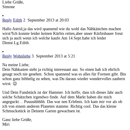
Liebe Grüße,
Simone
Reply
Edith
2. September 2013 at 20:03
Hallo Astrid,ja das wird spannend wie du wohl das Nähkästchen machen
wirst?Ich konnte leider keinen Kürbis retten,aber unser Kürbisbauer freut
sich ja auch wenn ich welche kaufe.Am 14.Sept.habe ich leider
Dienst.Lg.Edith.
Reply
Wohnliebe
3. September 2013 at 5:21
Na meine Liebe,
Dein Nähkasten sieht ja richtig interessant aus. So einen hab ich ehrlich
gesagt noch nie gesehen. Schon spannend was es alles für Formen gibt. Bin
schon ganz hibbelig zu sehen, was Du daraus wieder wundervolles zaubern
wirst. 😉
Und Dein Fundstück ist der Hammer. Ich hoffe, dass ich dieses Jahr auch
solche Schätzchen irgendwo finde. Auf dem Markt haben die mich
angeguckt… Puuuuhhhhh. Das war nen Erlebnis. Ich kam mir vor als ob
ich von einem anderen Planeten stamme. Richtig cool. Das das kleine
Schmuckstück in Deinem Garten gewachsen ist.
Ganz liebe Grüße,
Miri