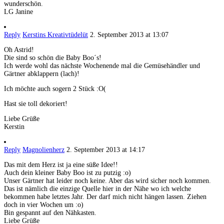
wunderschön.
LG Janine
Reply
Kerstins Kreativtüdelüt
2. September 2013 at 13:07
Oh Astrid!
Die sind so schön die Baby Boo´s!
Ich werde wohl das nächste Wochenende mal die Gemüsehändler und
Gärtner abklappern (lach)!
Ich möchte auch sogern 2 Stück :O(
Hast sie toll dekoriert!
Liebe Grüße
Kerstin
Reply
Magnolienherz
2. September 2013 at 14:17
Das mit dem Herz ist ja eine süße Idee!!
Auch dein kleiner Baby Boo ist zu putzig :o)
Unser Gärtner hat leider noch keine. Aber das wird sicher noch kommen.
Das ist nämlich die einzige Quelle hier in der Nähe wo ich welche
bekommen habe letztes Jahr. Der darf mich nicht hängen lassen. Ziehen
doch in vier Wochen um :o)
Bin gespannt auf den Nähkasten.
Liebe Grüße