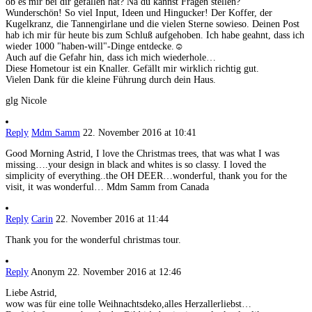
ob es mir bei dir gefallen hat? Na du kannst Fragen stellen?
Wunderschön! So viel Input, Ideen und Hingucker! Der Koffer, der
Kugelkranz, die Tannengirlane und die vielen Sterne sowieso. Deinen Post
hab ich mir für heute bis zum Schluß aufgehoben. Ich habe geahnt, dass ich
wieder 1000 "haben-will"-Dinge entdecke.☺
Auch auf die Gefahr hin, dass ich mich wiederhole…
Diese Hometour ist ein Knaller. Gefällt mir wirklich richtig gut.
Vielen Dank für die kleine Führung durch dein Haus.
glg Nicole
Reply
Mdm Samm
22. November 2016 at 10:41
Good Morning Astrid, I love the Christmas trees, that was what I was
missing….your design in black and whites is so classy. I loved the
simplicity of everything..the OH DEER…wonderful, thank you for the
visit, it was wonderful… Mdm Samm from Canada
Reply
Carin
22. November 2016 at 11:44
Thank you for the wonderful christmas tour.
Reply
Anonym
22. November 2016 at 12:46
Liebe Astrid,
wow was für eine tolle Weihnachtsdeko,alles Herzallerliebst…