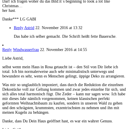
Darf ich fragen woher du das Bild:it`s beginning to look a lot like
Christmas…
her hast.
Danke*** LG GABI
Reply
Astrid
22. November 2016 at 13:32
Das habe ich selber gemacht. Die Schrift heißt fette Bauersche.
Reply
Windwasserfrau
22. November 2016 at 14:55
Liebe Astrid,
selbst wenn mein Haus in Rosa getaucht ist – den Stil von Dir liebe ich
total. Ich bin normalerweise auch sehr minimalistisch unterwegs und
bewundere es sehr, wenn es Menschen gelingt, üppige Deko zu arrangieren.
Was mir so unglaublich imponiert, dass durch die Reduktion die einzelnen
Dekostücke voll zur Geltung kommen und zwar jedes einzelne für sich, und
sich alles total harmonisch fügt. Die Zeder – kann nur sagen wow. Ich habe
mir dieses Jahr nämlich vorgenommen, keinen klassischen perfekt
geformten Weihnachtsbaum zu kaufen, sondern in unseren Wald zu gehen
und den schrägsten, krummsten, exzentrischsten zu nehmen und ihn mit
meinen Kugeln zu behängen.
Danke, dass Du Dein Haus geöffnet hast, es war ein wahrer Genuss.