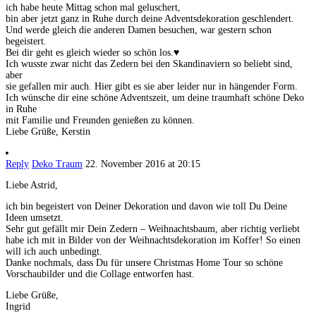
ich habe heute Mittag schon mal geluschert,
bin aber jetzt ganz in Ruhe durch deine Adventsdekoration geschlendert.
Und werde gleich die anderen Damen besuchen, war gestern schon
begeistert.
Bei dir geht es gleich wieder so schön los.♥
Ich wusste zwar nicht das Zedern bei den Skandinaviern so beliebt sind,
aber
sie gefallen mir auch. Hier gibt es sie aber leider nur in hängender Form.
Ich wünsche dir eine schöne Adventszeit, um deine traumhaft schöne Deko
in Ruhe
mit Familie und Freunden genießen zu können.
Liebe Grüße, Kerstin
Reply
Deko Traum
22. November 2016 at 20:15
Liebe Astrid,
ich bin begeistert von Deiner Dekoration und davon wie toll Du Deine
Ideen umsetzt.
Sehr gut gefällt mir Dein Zedern – Weihnachtsbaum, aber richtig verliebt
habe ich mit in Bilder von der Weihnachtsdekoration im Koffer! So einen
will ich auch unbedingt.
Danke nochmals, dass Du für unsere Christmas Home Tour so schöne
Vorschaubilder und die Collage entworfen hast.
Liebe Grüße,
Ingrid