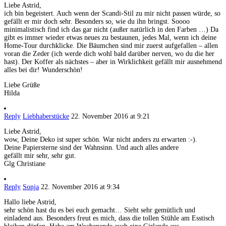
Liebe Astrid,
ich bin begeistert. Auch wenn der Scandi-Stil zu mir nicht passen würde, so
gefällt er mir doch sehr. Besonders so, wie du ihn bringst. Soooo
minimalistisch find ich das gar nicht (außer natürlich in den Farben …) Da
gibt es immer wieder etwas neues zu bestaunen, jedes Mal, wenn ich deine
Home-Tour durchklicke. Die Bäumchen sind mir zuerst aufgefallen – allen
voran die Zeder (ich werde dich wohl bald darüber nerven, wo du die her
hast). Der Koffer als nächstes – aber in Wirklichkeit gefällt mir ausnehmend
alles bei dir! Wunderschön!
Liebe Grüße
Hilda
Reply
Liebhaberstücke
22. November 2016 at 9:21
Liebe Astrid,
wow, Deine Deko ist super schön. War nicht anders zu erwarten :-).
Deine Papiersterne sind der Wahnsinn. Und auch alles andere
gefällt mir sehr, sehr gut.
Glg Christiane
Reply
Sonja
22. November 2016 at 9:34
Hallo liebe Astrid,
sehr schön hast du es bei euch gemacht… Sieht sehr gemütlich und
einladend aus. Besonders freut es mich, dass die tollen Stühle am Esstisch