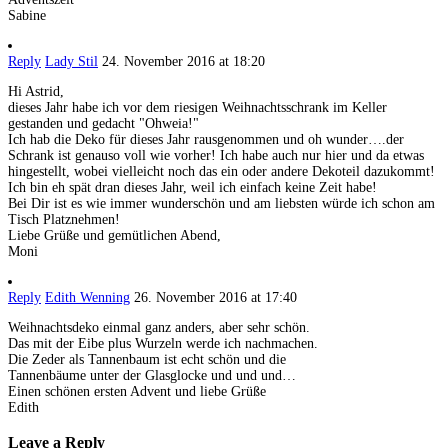
Sabine
Reply
Lady Stil
24. November 2016 at 18:20
Hi Astrid,
dieses Jahr habe ich vor dem riesigen Weihnachtsschrank im Keller
gestanden und gedacht "Ohweia!"
Ich hab die Deko für dieses Jahr rausgenommen und oh wunder….der
Schrank ist genauso voll wie vorher! Ich habe auch nur hier und da etwas
hingestellt, wobei vielleicht noch das ein oder andere Dekoteil dazukommt!
Ich bin eh spät dran dieses Jahr, weil ich einfach keine Zeit habe!
Bei Dir ist es wie immer wunderschön und am liebsten würde ich schon am
Tisch Platznehmen!
Liebe Grüße und gemütlichen Abend,
Moni
Reply
Edith Wenning
26. November 2016 at 17:40
Weihnachtsdeko einmal ganz anders, aber sehr schön.
Das mit der Eibe plus Wurzeln werde ich nachmachen.
Die Zeder als Tannenbaum ist echt schön und die
Tannenbäume unter der Glasglocke und und und…
Einen schönen ersten Advent und liebe Grüße
Edith
Leave a Reply