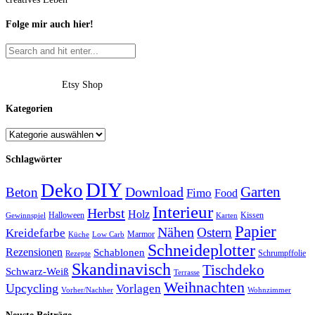
Folge mir auch hier!
Etsy Shop
Kategorien
Schlagwörter
DIY
Deko
Garten
Download
Beton
Fimo
Food
Interieur
Herbst
Holz
Halloween
Kissen
Gewinnspiel
Karten
Papier
Nähen
Ostern
Kreidefarbe
Marmor
Küche
Low Carb
Schneideplotter
Rezensionen
Schablonen
Schrumpffolie
Rezepte
Skandinavisch
Tischdeko
Schwarz-Weiß
Terrasse
Weihnachten
Upcycling
Vorlagen
Vorher/Nachher
Wohnzimmer