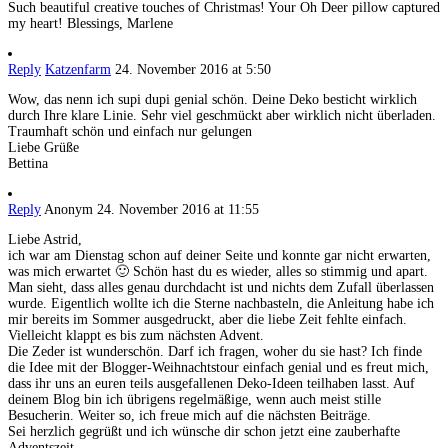
Such beautiful creative touches of Christmas! Your Oh Deer pillow captured
my heart! Blessings, Marlene
Reply
Katzenfarm
24. November 2016 at 5:50
Wow, das nenn ich supi dupi genial schön. Deine Deko besticht wirklich
durch Ihre klare Linie. Sehr viel geschmückt aber wirklich nicht überladen.
Traumhaft schön und einfach nur gelungen
Liebe Grüße
Bettina
Reply
Anonym
24. November 2016 at 11:55
Liebe Astrid,
ich war am Dienstag schon auf deiner Seite und konnte gar nicht erwarten,
was mich erwartet 🙂 Schön hast du es wieder, alles so stimmig und apart.
Man sieht, dass alles genau durchdacht ist und nichts dem Zufall überlassen
wurde. Eigentlich wollte ich die Sterne nachbasteln, die Anleitung habe ich
mir bereits im Sommer ausgedruckt, aber die liebe Zeit fehlte einfach.
Vielleicht klappt es bis zum nächsten Advent.
Die Zeder ist wunderschön. Darf ich fragen, woher du sie hast? Ich finde
die Idee mit der Blogger-Weihnachtstour einfach genial und es freut mich,
dass ihr uns an euren teils ausgefallenen Deko-Ideen teilhaben lasst. Auf
deinem Blog bin ich übrigens regelmäßige, wenn auch meist stille
Besucherin. Weiter so, ich freue mich auf die nächsten Beiträge.
Sei herzlich gegrüßt und ich wünsche dir schon jetzt eine zauberhafte
Adventszeit