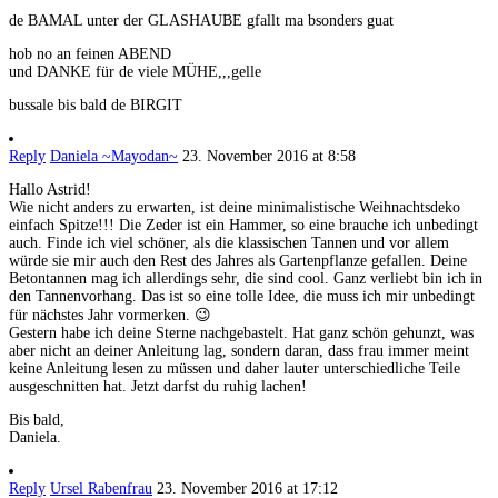
de BAMAL unter der GLASHAUBE gfallt ma bsonders guat
hob no an feinen ABEND
und DANKE für de viele MÜHE,,,gelle
bussale bis bald de BIRGIT
Reply
Daniela ~Mayodan~
23. November 2016 at 8:58
Hallo Astrid!
Wie nicht anders zu erwarten, ist deine minimalistische Weihnachtsdeko
einfach Spitze!!! Die Zeder ist ein Hammer, so eine brauche ich unbedingt
auch. Finde ich viel schöner, als die klassischen Tannen und vor allem
würde sie mir auch den Rest des Jahres als Gartenpflanze gefallen. Deine
Betontannen mag ich allerdings sehr, die sind cool. Ganz verliebt bin ich in
den Tannenvorhang. Das ist so eine tolle Idee, die muss ich mir unbedingt
für nächstes Jahr vormerken. 😉
Gestern habe ich deine Sterne nachgebastelt. Hat ganz schön gehunzt, was
aber nicht an deiner Anleitung lag, sondern daran, dass frau immer meint
keine Anleitung lesen zu müssen und daher lauter unterschiedliche Teile
ausgeschnitten hat. Jetzt darfst du ruhig lachen!
Bis bald,
Daniela.
Reply
Ursel Rabenfrau
23. November 2016 at 17:12