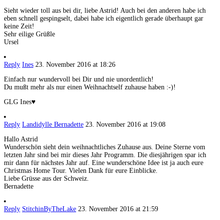
Sieht wieder toll aus bei dir, liebe Astrid! Auch bei den anderen habe ich
eben schnell gespingselt, dabei habe ich eigentlich gerade überhaupt gar
keine Zeit!
Sehr eilige Grüßle
Ursel
Reply
Ines
23. November 2016 at 18:26
Einfach nur wundervoll bei Dir und nie unordentlich!
Du mußt mehr als nur einen Weihnachtself zuhause haben :-)!
GLG Ines♥
Reply
Landidylle Bernadette
23. November 2016 at 19:08
Hallo Astrid
Wunderschön sieht dein weihnachtliches Zuhause aus. Deine Sterne vom
letzten Jahr sind bei mir dieses Jahr Programm. Die diesjährigen spar ich
mir dann für nächstes Jahr auf. Eine wunderschöne Idee ist ja auch eure
Christmas Home Tour. Vielen Dank für eure Einblicke.
Liebe Grüsse aus der Schweiz.
Bernadette
Reply
StitchinByTheLake
23. November 2016 at 21:59