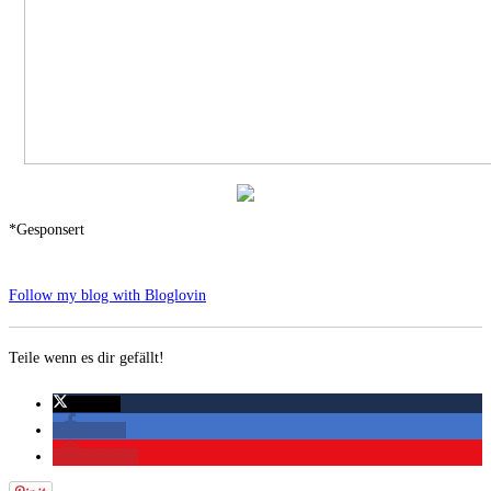
*Gesponsert
Follow my blog with Bloglovin
Teile wenn es dir gefällt!
twittern
teilen
merken