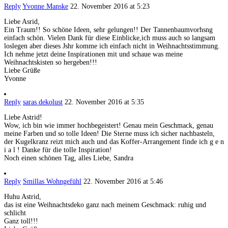
Reply
Yvonne Manske
22. November 2016 at 5:23
Liebe Asrid,
Ein Traum!! So schöne Ideen, sehr gelungen!! Der Tannenbaumvorhsng
einfach schön. Vielen Dank für diese Einblicke,ich muss auch so langsam
loslegen aber dieses Jshr komme ich einfach nicht in Weihnachtsstimmung.
Ich nehme jetzt deine Inspirationen mit und schaue was meine
Weihnachtskisten so hergeben!!!
Liebe Grüße
Yvonne
Reply
saras dekolust
22. November 2016 at 5:35
Liebe Astrid!
Wow, ich bin wie immer hochbegeistert! Genau mein Geschmack, genau
meine Farben und so tolle Ideen! Die Sterne muss ich sicher nachbasteln,
der Kugelkranz reizt mich auch und das Koffer-Arrangement finde ich g e n
i a l ! Danke für die tolle Inspiration!
Noch einen schönen Tag, alles Liebe, Sandra
Reply
Smillas Wohngefühl
22. November 2016 at 5:46
Huhu Astrid,
das ist eine Weihnachtsdeko ganz nach meinem Geschmack: ruhig und
schlicht
Ganz toll!!!