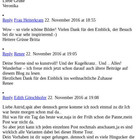
Liebe Grüße
Veronika
Reply
Frau Heiterkram
22. November 2016 at 18:55
Wow – so viele schöne Bilder! Vielen Dank für den Einblick, der Besuch
bei dir war sehr inspirierend:-)
Heitere Grüsse Britta
Reply
Renee
22. November 2016 at 19:05
Deine Sterne sind so kunstvoll! Und der Kugelkranz.. Und .. Alles!
Wunderbar – ich freue mich jetzt schon darauf auch ältere Beiträge auf
diesem Blog zu lesen.
Herzlichen Dank für den Einblick ins weihnachtliche Zuhause
Renee
Reply
Edith Götschhofer
22. November 2016 at 19:08
Liebe Astrid,spät aber dennoch gerne komme ich noch einmal zu dir.Ich
war heute morgen schon mal da..
Hui was für ein Tag das heute war,naja in der Früh schon die Panne,mein
Post war nicht da.
So aber jetzt kann ich jeden einzelnen Post nochmals anschauen,ja es sind
wirklich alle Varianten dabei bei dieser Home Tour.
Dein Vorhaben ist dir super gelungen..dennoch sind es viele Hingucker die