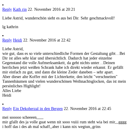
Reply
Kath rin
22. November 2016 at 20:21
Liebe Astrid, wunderschön sieht es aus bei Dir. Sehr geschmackvoll!
lg kathrin
Reply
Heidi
22. November 2016 at 22:42
Liebe Astrid,
wie gut, dass es so viele unterschiedliche Formen der Gestaltung gibt…Bei
Dir ist alles sehr klar und übersichtlich. Dadurch hat jeder einzelne
Gegenstand die volle Aufmerksamkeit, da geht nichts unter…Deinen
herrlichen jetzt weißen Schrank habe ich direkt wieder erkannt. Er gefällt
mir einfach zu gut, und dann die kleine Zeder daneben – sehr apart.
Aber dieser alte Koffer mit der Lichterkette, den leicht "verschneiten"
Tannenbäumen und vielen wunderschönen Weihnachtsglocken, das ist mein
persönliches Highlight!
Alles Liebe
Heidi
Reply
Ein Dekoherzal in den Bergen
22. November 2016 at 22:45
mei sooooo scheeeen,,,,,,
mir gfallt des ja volle guat wenn nit sooo vuiii rum steht wia bei mir,,,gggg
i hoff das i des ah mal schaff,,aber i kann nix wegtun,,grins