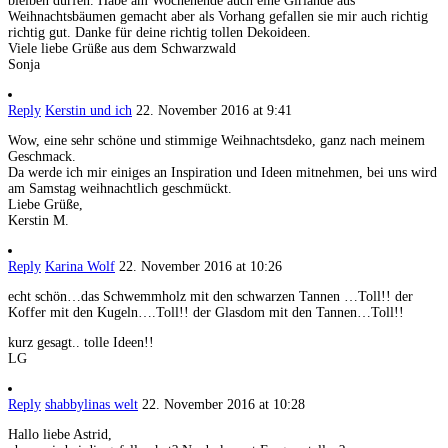
bleiben dürfen. Habe am Wochenende auch eine Girlande aus
Weihnachtsbäumen gemacht aber als Vorhang gefallen sie mir auch richtig
richtig gut. Danke für deine richtig tollen Dekoideen.
Viele liebe Grüße aus dem Schwarzwald
Sonja
Reply
Kerstin und ich
22. November 2016 at 9:41
Wow, eine sehr schöne und stimmige Weihnachtsdeko, ganz nach meinem
Geschmack.
Da werde ich mir einiges an Inspiration und Ideen mitnehmen, bei uns wird
am Samstag weihnachtlich geschmückt.
Liebe Grüße,
Kerstin M.
Reply
Karina Wolf
22. November 2016 at 10:26
echt schön…das Schwemmholz mit den schwarzen Tannen …Toll!! der
Koffer mit den Kugeln….Toll!! der Glasdom mit den Tannen…Toll!!
kurz gesagt.. tolle Ideen!!
LG
Reply
shabbylinas welt
22. November 2016 at 10:28
Hallo liebe Astrid,