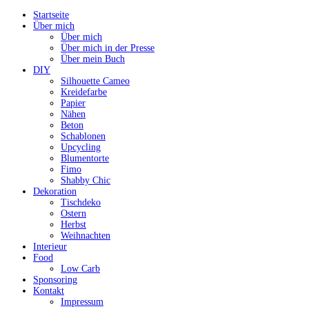
Startseite
Über mich
Über mich
Über mich in der Presse
Über mein Buch
DIY
Silhouette Cameo
Kreidefarbe
Papier
Nähen
Beton
Schablonen
Upcycling
Blumentorte
Fimo
Shabby Chic
Dekoration
Tischdeko
Ostern
Herbst
Weihnachten
Interieur
Food
Low Carb
Sponsoring
Kontakt
Impressum